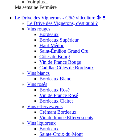
Voir plus...
Ma semaine Fermière
Le Drive des Vignerons - Côté viticulture 🍇🍷
Le Drive des Vignerons, c'est quoi ?
Vins rouges
Bordeaux
Bordeaux Supérieur
Haut-Médoc
Saint-Émilion Grand Cru
Côtes de Bourg
Vin de France Rouge
Cadillac Côtes de Bordeaux
Vins blancs
Bordeaux Blanc
Vins rosés
Bordeaux Rosé
Vin de France Rosé
Bordeaux Clairet
Vins effervescents
Crémant Bordeaux
Vin de france Effervescents
Vins liquoreux
Bordeaux
Sainte-Croix-du-Mont