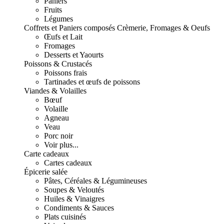
Paniers
Fruits
Légumes
Coffrets et Paniers composés
Crèmerie, Fromages & Oeufs
Œufs et Lait
Fromages
Desserts et Yaourts
Poissons & Crustacés
Poissons frais
Tartinades et œufs de poissons
Viandes & Volailles
Bœuf
Volaille
Agneau
Veau
Porc noir
Voir plus...
Carte cadeaux
Cartes cadeaux
Épicerie salée
Pâtes, Céréales & Légumineuses
Soupes & Veloutés
Huiles & Vinaigres
Condiments & Sauces
Plats cuisinés