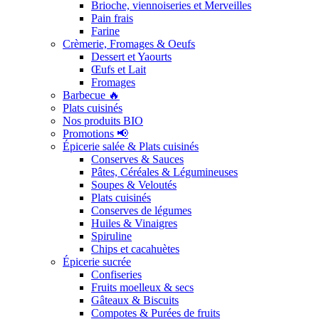
Brioche, viennoiseries et Merveilles
Pain frais
Farine
Crèmerie, Fromages & Oeufs
Dessert et Yaourts
Œufs et Lait
Fromages
Barbecue 🔥
Plats cuisinés
Nos produits BIO
Promotions 📢
Épicerie salée & Plats cuisinés
Conserves & Sauces
Pâtes, Céréales & Légumineuses
Soupes & Veloutés
Plats cuisinés
Conserves de légumes
Huiles & Vinaigres
Spiruline
Chips et cacahuètes
Épicerie sucrée
Confiseries
Fruits moelleux & secs
Gâteaux & Biscuits
Compotes & Purées de fruits