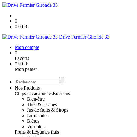
0
0
0.0
€
Drive Fermier Gironde 33
Mon compte
0
Favoris
0
0.0
€
Mon panier
Nos Produits
Chips et cacahuètes
Boissons
Bien-être
Thés & Tisanes
Jus de fruits & Sirops
Limonades
Bières
Voir plus...
Fruits & Légumes frais