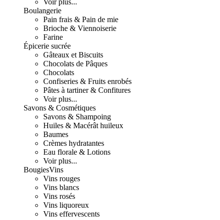
Voir plus...
Boulangerie
Pain frais & Pain de mie
Brioche & Viennoiserie
Farine
Épicerie sucrée
Gâteaux et Biscuits
Chocolats de Pâques
Chocolats
Confiseries & Fruits enrobés
Pâtes à tartiner & Confitures
Voir plus...
Savons & Cosmétiques
Savons & Shampoing
Huiles & Macérât huileux
Baumes
Crèmes hydratantes
Eau florale & Lotions
Voir plus...
Bougies
Vins
Vins rouges
Vins blancs
Vins rosés
Vins liquoreux
Vins effervescents