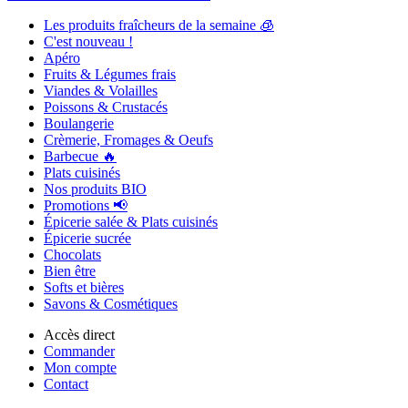
Les produits fraîcheurs de la semaine 🧊
C'est nouveau !
Apéro
Fruits & Légumes frais
Viandes & Volailles
Poissons & Crustacés
Boulangerie
Crèmerie, Fromages & Oeufs
Barbecue 🔥
Plats cuisinés
Nos produits BIO
Promotions 📢
Épicerie salée & Plats cuisinés
Épicerie sucrée
Chocolats
Bien être
Softs et bières
Savons & Cosmétiques
Accès direct
Commander
Mon compte
Contact