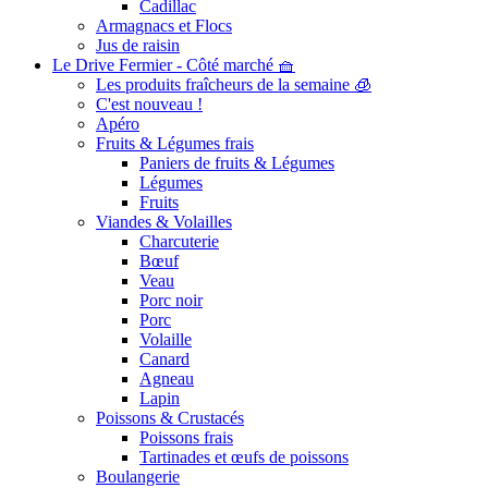
Cadillac
Armagnacs et Flocs
Jus de raisin
Le Drive Fermier - Côté marché 🧺
Les produits fraîcheurs de la semaine 🧊
C'est nouveau !
Apéro
Fruits & Légumes frais
Paniers de fruits & Légumes
Légumes
Fruits
Viandes & Volailles
Charcuterie
Bœuf
Veau
Porc noir
Porc
Volaille
Canard
Agneau
Lapin
Poissons & Crustacés
Poissons frais
Tartinades et œufs de poissons
Boulangerie