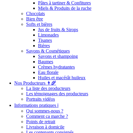
Pâtes à tartiner & Confitures
Miels & Produits de la ruche
Chocolats
Bien être
Softs et bières
Jus de fruits & Sirops
Limonades
Tisanes
Bières
Savons & Cosmétiques
Savons et shampoing
Baumes
Crèmes hydratantes
Eau florale
Huiles et macérât huileux
Nos Producteurs 👨‍🌾
La liste des producteurs
Les témoignages des producteurs
Portraits vidéos
Informations pratiques ℹ️
Qui sommes-nous ?
Comment ça marche ?
Points de retrait
Livraison à domicile
Les contenants consignés