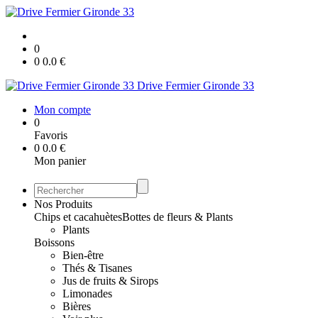
0
0
0.0
€
Drive Fermier Gironde 33
Mon compte
0
Favoris
0
0.0
€
Mon panier
Nos Produits
Chips et cacahuètes
Bottes de fleurs & Plants
Plants
Boissons
Bien-être
Thés & Tisanes
Jus de fruits & Sirops
Limonades
Bières