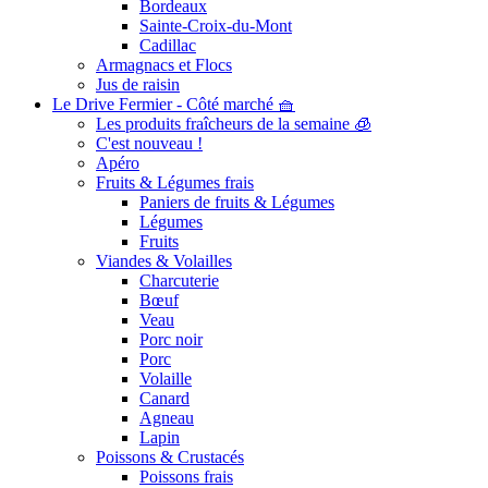
Bordeaux
Sainte-Croix-du-Mont
Cadillac
Armagnacs et Flocs
Jus de raisin
Le Drive Fermier - Côté marché 🧺
Les produits fraîcheurs de la semaine 🧊
C'est nouveau !
Apéro
Fruits & Légumes frais
Paniers de fruits & Légumes
Légumes
Fruits
Viandes & Volailles
Charcuterie
Bœuf
Veau
Porc noir
Porc
Volaille
Canard
Agneau
Lapin
Poissons & Crustacés
Poissons frais