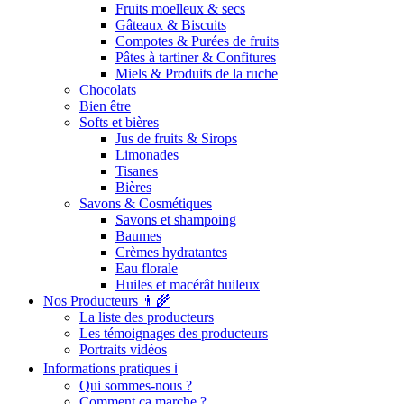
Fruits moelleux & secs
Gâteaux & Biscuits
Compotes & Purées de fruits
Pâtes à tartiner & Confitures
Miels & Produits de la ruche
Chocolats
Bien être
Softs et bières
Jus de fruits & Sirops
Limonades
Tisanes
Bières
Savons & Cosmétiques
Savons et shampoing
Baumes
Crèmes hydratantes
Eau florale
Huiles et macérât huileux
Nos Producteurs 👨‍🌾
La liste des producteurs
Les témoignages des producteurs
Portraits vidéos
Informations pratiques ℹ️
Qui sommes-nous ?
Comment ça marche ?