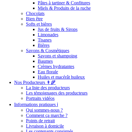
Pâtes à tartiner & Confitures
Miels & Produits de la ruche
Chocolats
Bien être
Softs et bières
Jus de fruits & Sirops
Limonades
Tisanes
Bières
Savons & Cosmétiques
Savons et shampoing
Baumes
Crèmes hydratantes
Eau florale
Huiles et macérât huileux
Nos Producteurs 👨‍🌾
La liste des producteurs
Les témoignages des producteurs
Portraits vidéos
Informations pratiques ℹ️
Qui sommes-nous ?
Comment ça marche ?
Points de retrait
Livraison à domicile
Les contenants consignés