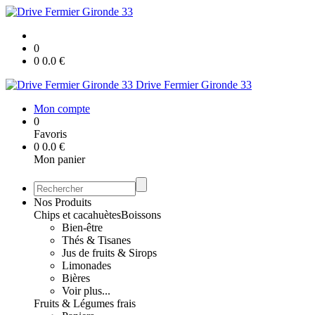
0
0
0.0
€
Drive Fermier Gironde 33
Mon compte
0
Favoris
0
0.0
€
Mon panier
Nos Produits
Chips et cacahuètes
Boissons
Bien-être
Thés & Tisanes
Jus de fruits & Sirops
Limonades
Bières
Voir plus...
Fruits & Légumes frais