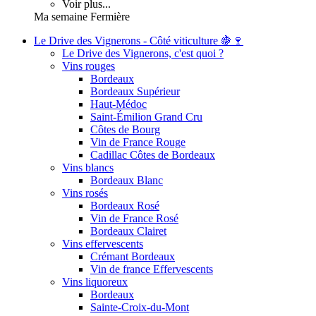
Voir plus...
Ma semaine Fermière
Le Drive des Vignerons - Côté viticulture 🍇🍷
Le Drive des Vignerons, c'est quoi ?
Vins rouges
Bordeaux
Bordeaux Supérieur
Haut-Médoc
Saint-Émilion Grand Cru
Côtes de Bourg
Vin de France Rouge
Cadillac Côtes de Bordeaux
Vins blancs
Bordeaux Blanc
Vins rosés
Bordeaux Rosé
Vin de France Rosé
Bordeaux Clairet
Vins effervescents
Crémant Bordeaux
Vin de france Effervescents
Vins liquoreux
Bordeaux
Sainte-Croix-du-Mont