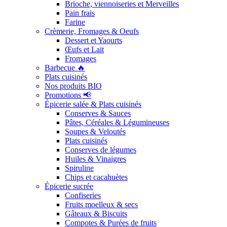
Brioche, viennoiseries et Merveilles
Pain frais
Farine
Crèmerie, Fromages & Oeufs
Dessert et Yaourts
Œufs et Lait
Fromages
Barbecue 🔥
Plats cuisinés
Nos produits BIO
Promotions 📢
Épicerie salée & Plats cuisinés
Conserves & Sauces
Pâtes, Céréales & Légumineuses
Soupes & Veloutés
Plats cuisinés
Conserves de légumes
Huiles & Vinaigres
Spiruline
Chips et cacahuètes
Épicerie sucrée
Confiseries
Fruits moelleux & secs
Gâteaux & Biscuits
Compotes & Purées de fruits