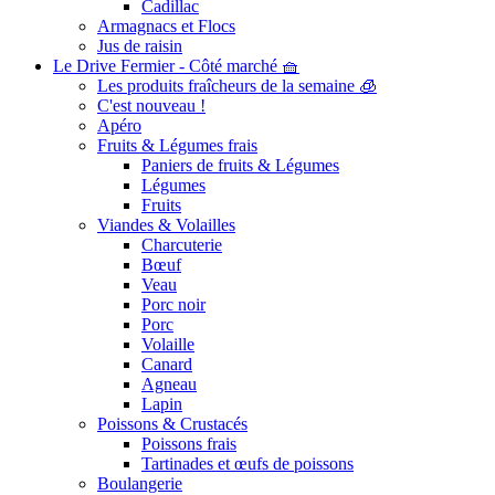
Cadillac
Armagnacs et Flocs
Jus de raisin
Le Drive Fermier - Côté marché 🧺
Les produits fraîcheurs de la semaine 🧊
C'est nouveau !
Apéro
Fruits & Légumes frais
Paniers de fruits & Légumes
Légumes
Fruits
Viandes & Volailles
Charcuterie
Bœuf
Veau
Porc noir
Porc
Volaille
Canard
Agneau
Lapin
Poissons & Crustacés
Poissons frais
Tartinades et œufs de poissons
Boulangerie