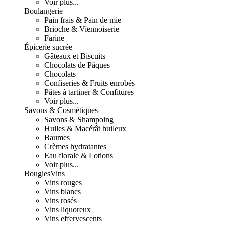
Voir plus...
Boulangerie
Pain frais & Pain de mie
Brioche & Viennoiserie
Farine
Épicerie sucrée
Gâteaux et Biscuits
Chocolats de Pâques
Chocolats
Confiseries & Fruits enrobés
Pâtes à tartiner & Confitures
Voir plus...
Savons & Cosmétiques
Savons & Shampoing
Huiles & Macérât huileux
Baumes
Crèmes hydratantes
Eau florale & Lotions
Voir plus...
Bougies
Vins
Vins rouges
Vins blancs
Vins rosés
Vins liquoreux
Vins effervescents