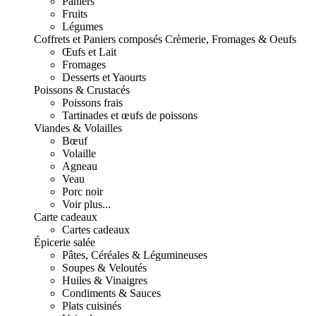
Paniers
Fruits
Légumes
Coffrets et Paniers composés
Crèmerie, Fromages & Oeufs
Œufs et Lait
Fromages
Desserts et Yaourts
Poissons & Crustacés
Poissons frais
Tartinades et œufs de poissons
Viandes & Volailles
Bœuf
Volaille
Agneau
Veau
Porc noir
Voir plus...
Carte cadeaux
Cartes cadeaux
Épicerie salée
Pâtes, Céréales & Légumineuses
Soupes & Veloutés
Huiles & Vinaigres
Condiments & Sauces
Plats cuisinés