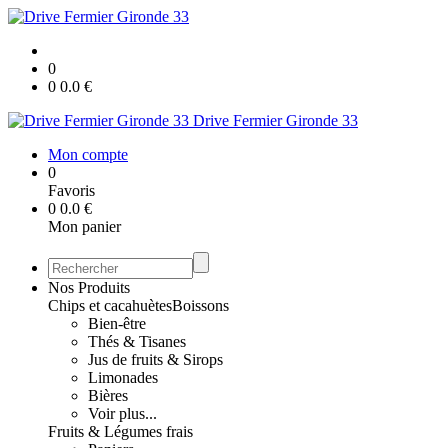
0
0
0.0
€
Drive Fermier Gironde 33
Mon compte
0
Favoris
0
0.0
€
Mon panier
Nos Produits
Chips et cacahuètes
Boissons
Bien-être
Thés & Tisanes
Jus de fruits & Sirops
Limonades
Bières
Voir plus...
Fruits & Légumes frais