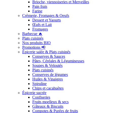
Brioche, viennoiseries et Merveilles
Pain frais
Farine
Crèmerie, Fromages & Oeufs
Dessert et Yaourts
Œufs et Lait
Fromages
Barbecue 🔥
Plats cuisinés
Nos produits BIO
Promotions 📢
Épicerie salée & Plats cuisinés
Conserves & Sauces
Pâtes, Céréales & Légumineuses
Soupes & Veloutés
Plats cuisinés
Conserves de légumes
Huiles & Vinaigres
Spiruline
Chips et cacahuètes
Épicerie sucrée
Confiseries
Fruits moelleux & secs
Gâteaux & Biscuits
Compotes & Purées de fruits