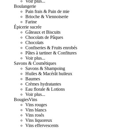
Voir plus...
Boulangerie
Pain frais & Pain de mie
Brioche & Viennoiserie
Farine
Épicerie sucrée
Gâteaux et Biscuits
Chocolats de Pâques
Chocolats
Confiseries & Fruits enrobés
Pâtes à tartiner & Confitures
Voir plus...
Savons & Cosmétiques
Savons & Shampoing
Huiles & Macérât huileux
Baumes
Crèmes hydratantes
Eau florale & Lotions
Voir plus...
Bougies
Vins
Vins rouges
Vins blancs
Vins rosés
Vins liquoreux
Vins effervescents