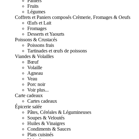
Paniers
Fruits
Légumes
Coffrets et Paniers composés
Crèmerie, Fromages & Oeufs
Œufs et Lait
Fromages
Desserts et Yaourts
Poissons & Crustacés
Poissons frais
Tartinades et œufs de poissons
Viandes & Volailles
Bœuf
Volaille
Agneau
Veau
Porc noir
Voir plus...
Carte cadeaux
Cartes cadeaux
Épicerie salée
Pâtes, Céréales & Légumineuses
Soupes & Veloutés
Huiles & Vinaigres
Condiments & Sauces
Plats cuisinés