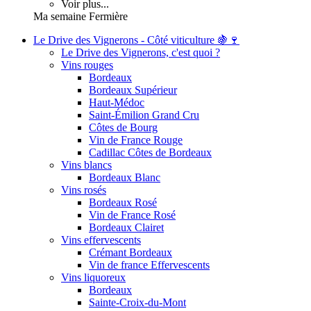
Voir plus...
Ma semaine Fermière
Le Drive des Vignerons - Côté viticulture 🍇🍷
Le Drive des Vignerons, c'est quoi ?
Vins rouges
Bordeaux
Bordeaux Supérieur
Haut-Médoc
Saint-Émilion Grand Cru
Côtes de Bourg
Vin de France Rouge
Cadillac Côtes de Bordeaux
Vins blancs
Bordeaux Blanc
Vins rosés
Bordeaux Rosé
Vin de France Rosé
Bordeaux Clairet
Vins effervescents
Crémant Bordeaux
Vin de france Effervescents
Vins liquoreux
Bordeaux
Sainte-Croix-du-Mont