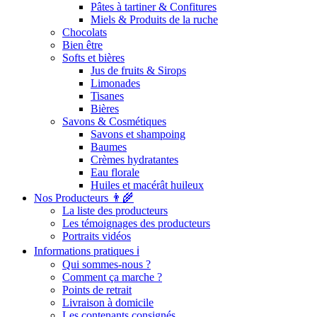
Pâtes à tartiner & Confitures
Miels & Produits de la ruche
Chocolats
Bien être
Softs et bières
Jus de fruits & Sirops
Limonades
Tisanes
Bières
Savons & Cosmétiques
Savons et shampoing
Baumes
Crèmes hydratantes
Eau florale
Huiles et macérât huileux
Nos Producteurs 👨‍🌾
La liste des producteurs
Les témoignages des producteurs
Portraits vidéos
Informations pratiques ℹ️
Qui sommes-nous ?
Comment ça marche ?
Points de retrait
Livraison à domicile
Les contenants consignés