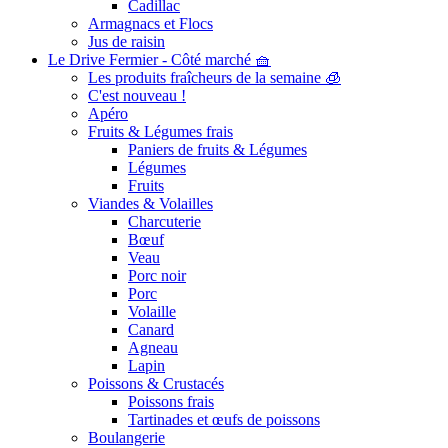
Cadillac
Armagnacs et Flocs
Jus de raisin
Le Drive Fermier - Côté marché 🧺
Les produits fraîcheurs de la semaine 🧊
C'est nouveau !
Apéro
Fruits & Légumes frais
Paniers de fruits & Légumes
Légumes
Fruits
Viandes & Volailles
Charcuterie
Bœuf
Veau
Porc noir
Porc
Volaille
Canard
Agneau
Lapin
Poissons & Crustacés
Poissons frais
Tartinades et œufs de poissons
Boulangerie