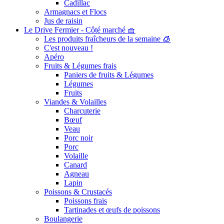
Cadillac
Armagnacs et Flocs
Jus de raisin
Le Drive Fermier - Côté marché 🧺
Les produits fraîcheurs de la semaine 🧊
C'est nouveau !
Apéro
Fruits & Légumes frais
Paniers de fruits & Légumes
Légumes
Fruits
Viandes & Volailles
Charcuterie
Bœuf
Veau
Porc noir
Porc
Volaille
Canard
Agneau
Lapin
Poissons & Crustacés
Poissons frais
Tartinades et œufs de poissons
Boulangerie