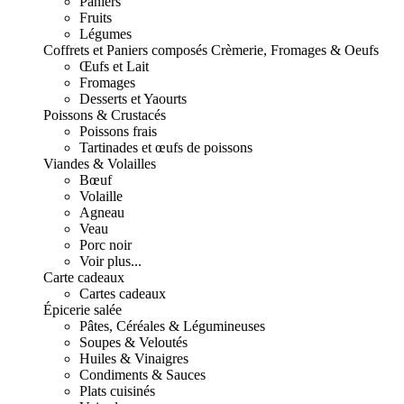
Paniers
Fruits
Légumes
Coffrets et Paniers composés
Crèmerie, Fromages & Oeufs
Œufs et Lait
Fromages
Desserts et Yaourts
Poissons & Crustacés
Poissons frais
Tartinades et œufs de poissons
Viandes & Volailles
Bœuf
Volaille
Agneau
Veau
Porc noir
Voir plus...
Carte cadeaux
Cartes cadeaux
Épicerie salée
Pâtes, Céréales & Légumineuses
Soupes & Veloutés
Huiles & Vinaigres
Condiments & Sauces
Plats cuisinés