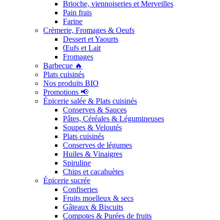
Brioche, viennoiseries et Merveilles
Pain frais
Farine
Crèmerie, Fromages & Oeufs
Dessert et Yaourts
Œufs et Lait
Fromages
Barbecue 🔥
Plats cuisinés
Nos produits BIO
Promotions 📢
Épicerie salée & Plats cuisinés
Conserves & Sauces
Pâtes, Céréales & Légumineuses
Soupes & Veloutés
Plats cuisinés
Conserves de légumes
Huiles & Vinaigres
Spiruline
Chips et cacahuètes
Épicerie sucrée
Confiseries
Fruits moelleux & secs
Gâteaux & Biscuits
Compotes & Purées de fruits