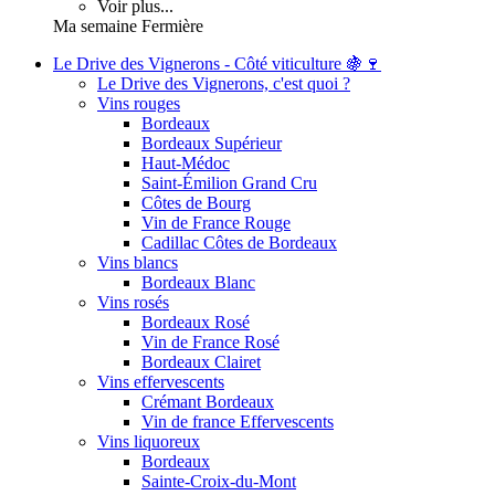
Voir plus...
Ma semaine Fermière
Le Drive des Vignerons - Côté viticulture 🍇🍷
Le Drive des Vignerons, c'est quoi ?
Vins rouges
Bordeaux
Bordeaux Supérieur
Haut-Médoc
Saint-Émilion Grand Cru
Côtes de Bourg
Vin de France Rouge
Cadillac Côtes de Bordeaux
Vins blancs
Bordeaux Blanc
Vins rosés
Bordeaux Rosé
Vin de France Rosé
Bordeaux Clairet
Vins effervescents
Crémant Bordeaux
Vin de france Effervescents
Vins liquoreux
Bordeaux
Sainte-Croix-du-Mont