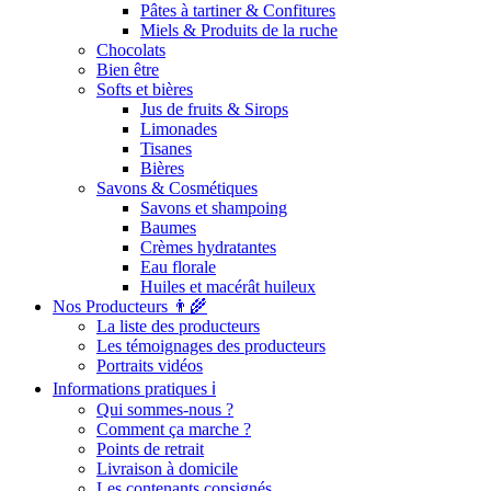
Pâtes à tartiner & Confitures
Miels & Produits de la ruche
Chocolats
Bien être
Softs et bières
Jus de fruits & Sirops
Limonades
Tisanes
Bières
Savons & Cosmétiques
Savons et shampoing
Baumes
Crèmes hydratantes
Eau florale
Huiles et macérât huileux
Nos Producteurs 👨‍🌾
La liste des producteurs
Les témoignages des producteurs
Portraits vidéos
Informations pratiques ℹ️
Qui sommes-nous ?
Comment ça marche ?
Points de retrait
Livraison à domicile
Les contenants consignés