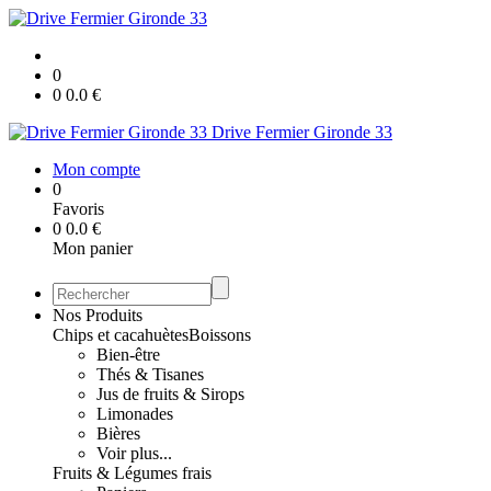
0
0
0.0
€
Drive Fermier Gironde 33
Mon compte
0
Favoris
0
0.0
€
Mon panier
Nos Produits
Chips et cacahuètes
Boissons
Bien-être
Thés & Tisanes
Jus de fruits & Sirops
Limonades
Bières
Voir plus...
Fruits & Légumes frais