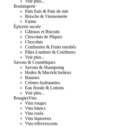
Voir plus...
Boulangerie
Pain frais & Pain de mie
Brioche & Viennoiserie
Farine
Épicerie sucrée
Gâteaux et Biscuits
Chocolats de Pâques
Chocolats
Confiseries & Fruits enrobés
Pâtes à tartiner & Confitures
Voir plus...
Savons & Cosmétiques
Savons & Shampoing
Huiles & Macérât huileux
Baumes
Crèmes hydratantes
Eau florale & Lotions
Voir plus...
Bougies
Vins
Vins rouges
Vins blancs
Vins rosés
Vins liquoreux
Vins effervescents