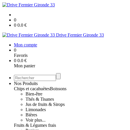
0
0
0.0
€
Drive Fermier Gironde 33
Mon compte
0
Favoris
0
0.0
€
Mon panier
Nos Produits
Chips et cacahuètes
Boissons
Bien-être
Thés & Tisanes
Jus de fruits & Sirops
Limonades
Bières
Voir plus...
Fruits & Légumes frais