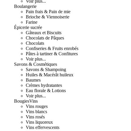
Voir plus...
Boulangerie
Pain frais & Pain de mie
Brioche & Viennoiserie
Farine
Épicerie sucrée
Gâteaux et Biscuits
Chocolats de Pâques
Chocolats
Confiseries & Fruits enrobés
Pâtes à tartiner & Confitures
Voir plus...
Savons & Cosmétiques
Savons & Shampoing
Huiles & Macérât huileux
Baumes
Crèmes hydratantes
Eau florale & Lotions
Voir plus...
Bougies
Vins
Vins rouges
Vins blancs
Vins rosés
Vins liquoreux
Vins effervescents