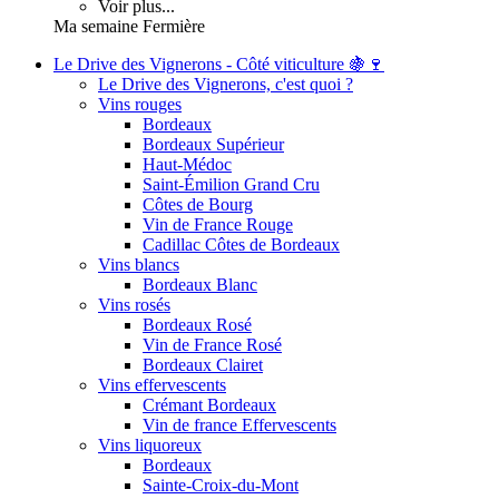
Voir plus...
Ma semaine Fermière
Le Drive des Vignerons - Côté viticulture 🍇🍷
Le Drive des Vignerons, c'est quoi ?
Vins rouges
Bordeaux
Bordeaux Supérieur
Haut-Médoc
Saint-Émilion Grand Cru
Côtes de Bourg
Vin de France Rouge
Cadillac Côtes de Bordeaux
Vins blancs
Bordeaux Blanc
Vins rosés
Bordeaux Rosé
Vin de France Rosé
Bordeaux Clairet
Vins effervescents
Crémant Bordeaux
Vin de france Effervescents
Vins liquoreux
Bordeaux
Sainte-Croix-du-Mont