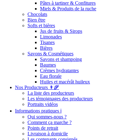
Pâtes à tartiner & Confitures
Miels & Produits de la ruche
Chocolats
Bien être
Softs et bières
Jus de fruits & Sirops
Limonades
Tisanes
Bières
Savons & Cosmétiques
Savons et shampoing
Baumes
Crèmes hydratantes
Eau florale
Huiles et macérât huileux
Nos Producteurs 👨‍🌾
La liste des producteurs
Les témoignages des producteurs
Portraits vidéos
Informations pratiques ℹ️
Qui sommes-nous ?
Comment ça marche ?
Points de retrait
Livraison à domicile
Les contenants consignés