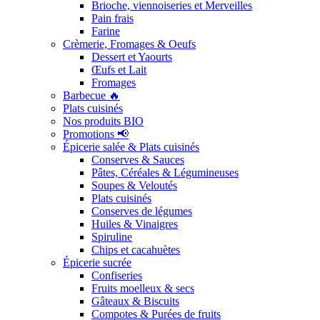
Brioche, viennoiseries et Merveilles
Pain frais
Farine
Crèmerie, Fromages & Oeufs
Dessert et Yaourts
Œufs et Lait
Fromages
Barbecue 🔥
Plats cuisinés
Nos produits BIO
Promotions 📢
Épicerie salée & Plats cuisinés
Conserves & Sauces
Pâtes, Céréales & Légumineuses
Soupes & Veloutés
Plats cuisinés
Conserves de légumes
Huiles & Vinaigres
Spiruline
Chips et cacahuètes
Épicerie sucrée
Confiseries
Fruits moelleux & secs
Gâteaux & Biscuits
Compotes & Purées de fruits