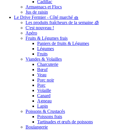
Cadillac
Armagnacs et Flocs
Jus de raisin
Le Drive Fermier - Côté marché 🧺
Les produits fraîcheurs de la semaine 🧊
C'est nouveau !
Apéro
Fruits & Légumes frais
Paniers de fruits & Légumes
Légumes
Fruits
Viandes & Volailles
Charcuterie
Bœuf
Veau
Porc noir
Porc
Volaille
Canard
Agneau
Lapin
Poissons & Crustacés
Poissons frais
Tartinades et œufs de poissons
Boulangerie