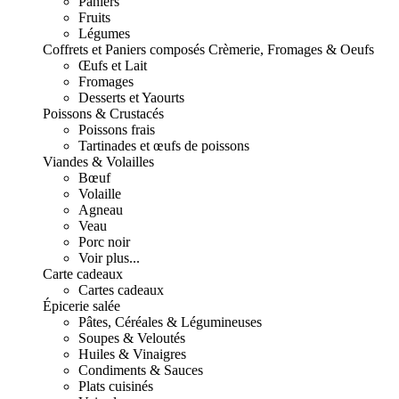
Paniers
Fruits
Légumes
Coffrets et Paniers composés
Crèmerie, Fromages & Oeufs
Œufs et Lait
Fromages
Desserts et Yaourts
Poissons & Crustacés
Poissons frais
Tartinades et œufs de poissons
Viandes & Volailles
Bœuf
Volaille
Agneau
Veau
Porc noir
Voir plus...
Carte cadeaux
Cartes cadeaux
Épicerie salée
Pâtes, Céréales & Légumineuses
Soupes & Veloutés
Huiles & Vinaigres
Condiments & Sauces
Plats cuisinés