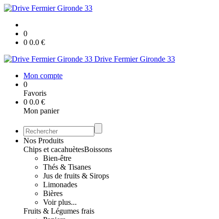
0
0
0.0
€
Drive Fermier Gironde 33
Mon compte
0
Favoris
0
0.0
€
Mon panier
Nos Produits
Chips et cacahuètes
Boissons
Bien-être
Thés & Tisanes
Jus de fruits & Sirops
Limonades
Bières
Voir plus...
Fruits & Légumes frais