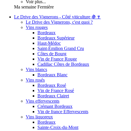
Voir plus...
Ma semaine Fermière
Le Drive des Vignerons - Côté viticulture 🍇🍷
Le Drive des Vignerons, c'est quoi ?
Vins rouges
Bordeaux
Bordeaux Supérieur
Haut-Médoc
Saint-Émilion Grand Cru
Côtes de Bourg
Vin de France Rouge
Cadillac Côtes de Bordeaux
Vins blancs
Bordeaux Blanc
Vins rosés
Bordeaux Rosé
Vin de France Rosé
Bordeaux Clairet
Vins effervescents
Crémant Bordeaux
Vin de france Effervescents
Vins liquoreux
Bordeaux
Sainte-Croix-du-Mont