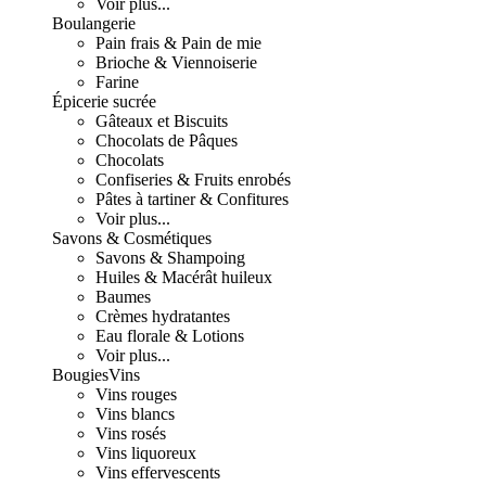
Voir plus...
Boulangerie
Pain frais & Pain de mie
Brioche & Viennoiserie
Farine
Épicerie sucrée
Gâteaux et Biscuits
Chocolats de Pâques
Chocolats
Confiseries & Fruits enrobés
Pâtes à tartiner & Confitures
Voir plus...
Savons & Cosmétiques
Savons & Shampoing
Huiles & Macérât huileux
Baumes
Crèmes hydratantes
Eau florale & Lotions
Voir plus...
Bougies
Vins
Vins rouges
Vins blancs
Vins rosés
Vins liquoreux
Vins effervescents