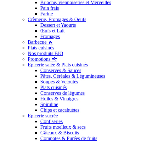
Brioche, viennoiseries et Merveilles
Pain frais
Farine
Crèmerie, Fromages & Oeufs
Dessert et Yaourts
Œufs et Lait
Fromages
Barbecue 🔥
Plats cuisinés
Nos produits BIO
Promotions 📢
Épicerie salée & Plats cuisinés
Conserves & Sauces
Pâtes, Céréales & Légumineuses
Soupes & Veloutés
Plats cuisinés
Conserves de légumes
Huiles & Vinaigres
Spiruline
Chips et cacahuètes
Épicerie sucrée
Confiseries
Fruits moelleux & secs
Gâteaux & Biscuits
Compotes & Purées de fruits