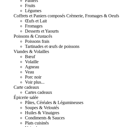
Paniers
Fruits
Légumes
Coffrets et Paniers composés
Crèmerie, Fromages & Oeufs
Œufs et Lait
Fromages
Desserts et Yaourts
Poissons & Crustacés
Poissons frais
Tartinades et œufs de poissons
Viandes & Volailles
Bœuf
Volaille
Agneau
Veau
Porc noir
Voir plus...
Carte cadeaux
Cartes cadeaux
Épicerie salée
Pâtes, Céréales & Légumineuses
Soupes & Veloutés
Huiles & Vinaigres
Condiments & Sauces
Plats cuisinés