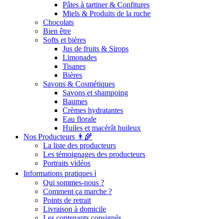
Pâtes à tartiner & Confitures
Miels & Produits de la ruche
Chocolats
Bien être
Softs et bières
Jus de fruits & Sirops
Limonades
Tisanes
Bières
Savons & Cosmétiques
Savons et shampoing
Baumes
Crèmes hydratantes
Eau florale
Huiles et macérât huileux
Nos Producteurs 👨‍🌾
La liste des producteurs
Les témoignages des producteurs
Portraits vidéos
Informations pratiques ℹ️
Qui sommes-nous ?
Comment ça marche ?
Points de retrait
Livraison à domicile
Les contenants consignés