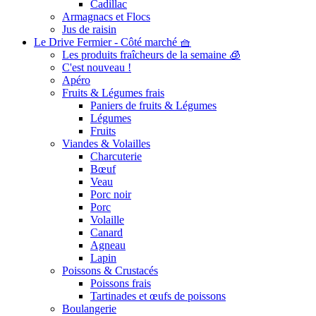
Cadillac
Armagnacs et Flocs
Jus de raisin
Le Drive Fermier - Côté marché 🧺
Les produits fraîcheurs de la semaine 🧊
C'est nouveau !
Apéro
Fruits & Légumes frais
Paniers de fruits & Légumes
Légumes
Fruits
Viandes & Volailles
Charcuterie
Bœuf
Veau
Porc noir
Porc
Volaille
Canard
Agneau
Lapin
Poissons & Crustacés
Poissons frais
Tartinades et œufs de poissons
Boulangerie