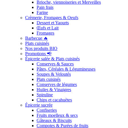
Brioche, viennoiseries et Merveilles
Pain frais
Farine
Crèmerie, Fromages & Oeufs
Dessert et Yaourts
Œufs et Lait
Fromages
Barbecue 🔥
Plats cuisinés
Nos produits BIO
Promotions 📢
Épicerie salée & Plats cuisinés
Conserves & Sauces
Pâtes, Céréales & Légumineuses
Soupes & Veloutés
Plats cuisinés
Conserves de légumes
Huiles & Vinaigres
Spiruline
Chips et cacahuètes
Épicerie sucrée
Confiseries
Fruits moelleux & secs
Gâteaux & Biscuits
Compotes & Purées de fruits