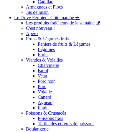
Cadillac
Armagnacs et Flocs
Jus de raisin
Le Drive Fermier - Côté marché 🧺
Les produits fraîcheurs de la semaine 🧊
C'est nouveau !
Apéro
Fruits & Légumes frais
Paniers de fruits & Légumes
Légumes
Fruits
Viandes & Volailles
Charcuterie
Bœuf
Veau
Porc noir
Porc
Volaille
Canard
Agneau
Lapin
Poissons & Crustacés
Poissons frais
Tartinades et œufs de poissons
Boulangerie