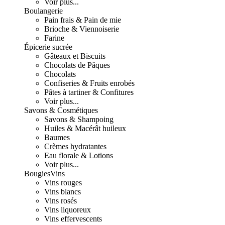
Voir plus...
Boulangerie
Pain frais & Pain de mie
Brioche & Viennoiserie
Farine
Épicerie sucrée
Gâteaux et Biscuits
Chocolats de Pâques
Chocolats
Confiseries & Fruits enrobés
Pâtes à tartiner & Confitures
Voir plus...
Savons & Cosmétiques
Savons & Shampoing
Huiles & Macérât huileux
Baumes
Crèmes hydratantes
Eau florale & Lotions
Voir plus...
Bougies
Vins
Vins rouges
Vins blancs
Vins rosés
Vins liquoreux
Vins effervescents