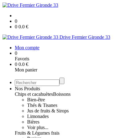
0
0
0.0
€
Drive Fermier Gironde 33
Mon compte
0
Favoris
0
0.0
€
Mon panier
Nos Produits
Chips et cacahuètes
Boissons
Bien-être
Thés & Tisanes
Jus de fruits & Sirops
Limonades
Bières
Voir plus...
Fruits & Légumes frais