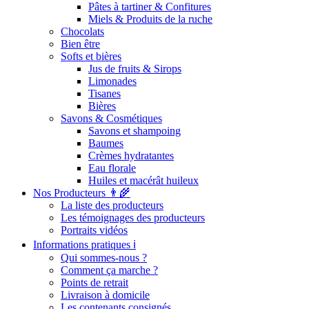
Pâtes à tartiner & Confitures
Miels & Produits de la ruche
Chocolats
Bien être
Softs et bières
Jus de fruits & Sirops
Limonades
Tisanes
Bières
Savons & Cosmétiques
Savons et shampoing
Baumes
Crèmes hydratantes
Eau florale
Huiles et macérât huileux
Nos Producteurs 👨‍🌾
La liste des producteurs
Les témoignages des producteurs
Portraits vidéos
Informations pratiques ℹ️
Qui sommes-nous ?
Comment ça marche ?
Points de retrait
Livraison à domicile
Les contenants consignés