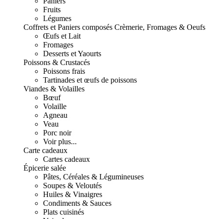
Paniers
Fruits
Légumes
Coffrets et Paniers composés
Crèmerie, Fromages & Oeufs
Œufs et Lait
Fromages
Desserts et Yaourts
Poissons & Crustacés
Poissons frais
Tartinades et œufs de poissons
Viandes & Volailles
Bœuf
Volaille
Agneau
Veau
Porc noir
Voir plus...
Carte cadeaux
Cartes cadeaux
Épicerie salée
Pâtes, Céréales & Légumineuses
Soupes & Veloutés
Huiles & Vinaigres
Condiments & Sauces
Plats cuisinés