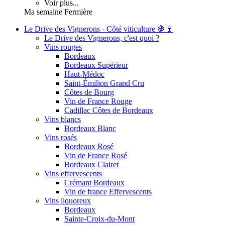
Voir plus...
Ma semaine Fermière
Le Drive des Vignerons - Côté viticulture 🍇🍷
Le Drive des Vignerons, c'est quoi ?
Vins rouges
Bordeaux
Bordeaux Supérieur
Haut-Médoc
Saint-Émilion Grand Cru
Côtes de Bourg
Vin de France Rouge
Cadillac Côtes de Bordeaux
Vins blancs
Bordeaux Blanc
Vins rosés
Bordeaux Rosé
Vin de France Rosé
Bordeaux Clairet
Vins effervescents
Crémant Bordeaux
Vin de france Effervescents
Vins liquoreux
Bordeaux
Sainte-Croix-du-Mont