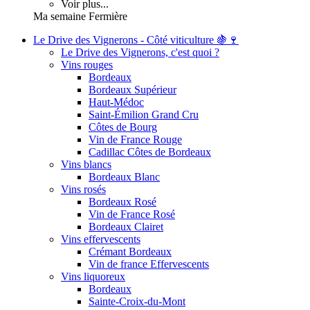
Voir plus...
Ma semaine Fermière
Le Drive des Vignerons - Côté viticulture 🍇🍷
Le Drive des Vignerons, c'est quoi ?
Vins rouges
Bordeaux
Bordeaux Supérieur
Haut-Médoc
Saint-Émilion Grand Cru
Côtes de Bourg
Vin de France Rouge
Cadillac Côtes de Bordeaux
Vins blancs
Bordeaux Blanc
Vins rosés
Bordeaux Rosé
Vin de France Rosé
Bordeaux Clairet
Vins effervescents
Crémant Bordeaux
Vin de france Effervescents
Vins liquoreux
Bordeaux
Sainte-Croix-du-Mont