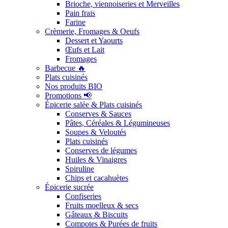
Brioche, viennoiseries et Merveilles
Pain frais
Farine
Crèmerie, Fromages & Oeufs
Dessert et Yaourts
Œufs et Lait
Fromages
Barbecue 🔥
Plats cuisinés
Nos produits BIO
Promotions 📢
Épicerie salée & Plats cuisinés
Conserves & Sauces
Pâtes, Céréales & Légumineuses
Soupes & Veloutés
Plats cuisinés
Conserves de légumes
Huiles & Vinaigres
Spiruline
Chips et cacahuètes
Épicerie sucrée
Confiseries
Fruits moelleux & secs
Gâteaux & Biscuits
Compotes & Purées de fruits