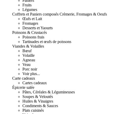
Paniers
Fruits
Légumes
Coffrets et Paniers composés
Crèmerie, Fromages & Oeufs
Œufs et Lait
Fromages
Desserts et Yaourts
Poissons & Crustacés
Poissons frais
Tartinades et œufs de poissons
Viandes & Volailles
Bœuf
Volaille
Agneau
Veau
Porc noir
Voir plus...
Carte cadeaux
Cartes cadeaux
Épicerie salée
Pâtes, Céréales & Légumineuses
Soupes & Veloutés
Huiles & Vinaigres
Condiments & Sauces
Plats cuisinés