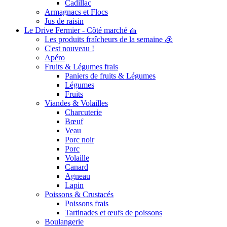
Cadillac
Armagnacs et Flocs
Jus de raisin
Le Drive Fermier - Côté marché 🧺
Les produits fraîcheurs de la semaine 🧊
C'est nouveau !
Apéro
Fruits & Légumes frais
Paniers de fruits & Légumes
Légumes
Fruits
Viandes & Volailles
Charcuterie
Bœuf
Veau
Porc noir
Porc
Volaille
Canard
Agneau
Lapin
Poissons & Crustacés
Poissons frais
Tartinades et œufs de poissons
Boulangerie