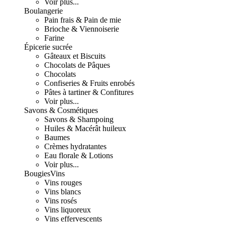
Voir plus...
Boulangerie
Pain frais & Pain de mie
Brioche & Viennoiserie
Farine
Épicerie sucrée
Gâteaux et Biscuits
Chocolats de Pâques
Chocolats
Confiseries & Fruits enrobés
Pâtes à tartiner & Confitures
Voir plus...
Savons & Cosmétiques
Savons & Shampoing
Huiles & Macérât huileux
Baumes
Crèmes hydratantes
Eau florale & Lotions
Voir plus...
Bougies
Vins
Vins rouges
Vins blancs
Vins rosés
Vins liquoreux
Vins effervescents