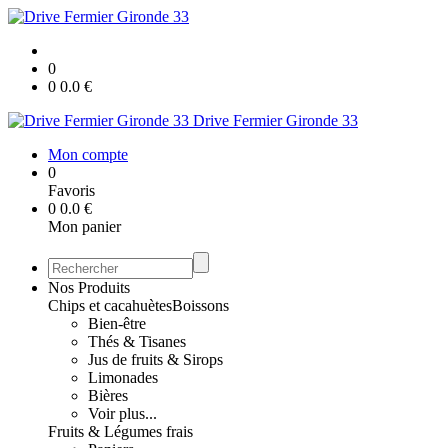
0
0
0.0
€
Drive Fermier Gironde 33
Mon compte
0
Favoris
0
0.0
€
Mon panier
Nos Produits
Chips et cacahuètes
Boissons
Bien-être
Thés & Tisanes
Jus de fruits & Sirops
Limonades
Bières
Voir plus...
Fruits & Légumes frais