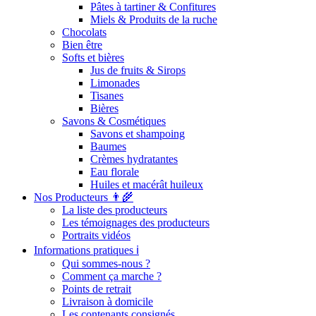
Pâtes à tartiner & Confitures
Miels & Produits de la ruche
Chocolats
Bien être
Softs et bières
Jus de fruits & Sirops
Limonades
Tisanes
Bières
Savons & Cosmétiques
Savons et shampoing
Baumes
Crèmes hydratantes
Eau florale
Huiles et macérât huileux
Nos Producteurs 👨‍🌾
La liste des producteurs
Les témoignages des producteurs
Portraits vidéos
Informations pratiques ℹ️
Qui sommes-nous ?
Comment ça marche ?
Points de retrait
Livraison à domicile
Les contenants consignés