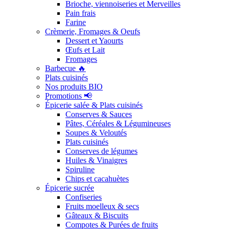
Brioche, viennoiseries et Merveilles
Pain frais
Farine
Crèmerie, Fromages & Oeufs
Dessert et Yaourts
Œufs et Lait
Fromages
Barbecue 🔥
Plats cuisinés
Nos produits BIO
Promotions 📢
Épicerie salée & Plats cuisinés
Conserves & Sauces
Pâtes, Céréales & Légumineuses
Soupes & Veloutés
Plats cuisinés
Conserves de légumes
Huiles & Vinaigres
Spiruline
Chips et cacahuètes
Épicerie sucrée
Confiseries
Fruits moelleux & secs
Gâteaux & Biscuits
Compotes & Purées de fruits