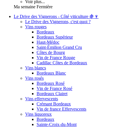
Voir plus...
Ma semaine Fermière
Le Drive des Vignerons - Côté viticulture 🍇🍷
Le Drive des Vignerons, c'est quoi ?
Vins rouges
Bordeaux
Bordeaux Supérieur
Haut-Médoc
Saint-Émilion Grand Cru
Côtes de Bourg
Vin de France Rouge
Cadillac Côtes de Bordeaux
Vins blancs
Bordeaux Blanc
Vins rosés
Bordeaux Rosé
Vin de France Rosé
Bordeaux Clairet
Vins effervescents
Crémant Bordeaux
Vin de france Effervescents
Vins liquoreux
Bordeaux
Sainte-Croix-du-Mont