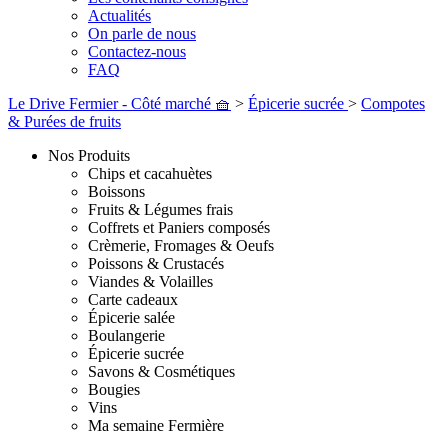
Actualités
On parle de nous
Contactez-nous
FAQ
Le Drive Fermier - Côté marché 🧺
>
Épicerie sucrée
>
Compotes
& Purées de fruits
Nos Produits
Chips et cacahuètes
Boissons
Fruits & Légumes frais
Coffrets et Paniers composés
Crèmerie, Fromages & Oeufs
Poissons & Crustacés
Viandes & Volailles
Carte cadeaux
Épicerie salée
Boulangerie
Épicerie sucrée
Savons & Cosmétiques
Bougies
Vins
Ma semaine Fermière