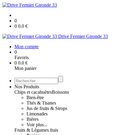
0
0
0.0
€
Drive Fermier Gironde 33
Mon compte
0
Favoris
0
0.0
€
Mon panier
Nos Produits
Chips et cacahuètes
Boissons
Bien-être
Thés & Tisanes
Jus de fruits & Sirops
Limonades
Bières
Voir plus...
Fruits & Légumes frais