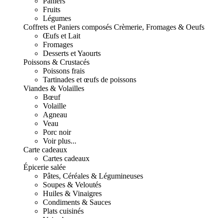
Paniers
Fruits
Légumes
Coffrets et Paniers composés
Crèmerie, Fromages & Oeufs
Œufs et Lait
Fromages
Desserts et Yaourts
Poissons & Crustacés
Poissons frais
Tartinades et œufs de poissons
Viandes & Volailles
Bœuf
Volaille
Agneau
Veau
Porc noir
Voir plus...
Carte cadeaux
Cartes cadeaux
Épicerie salée
Pâtes, Céréales & Légumineuses
Soupes & Veloutés
Huiles & Vinaigres
Condiments & Sauces
Plats cuisinés