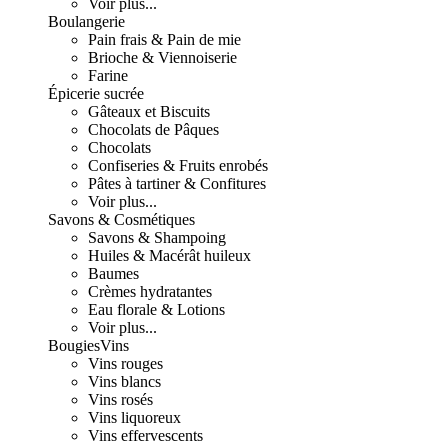
Voir plus...
Boulangerie
Pain frais & Pain de mie
Brioche & Viennoiserie
Farine
Épicerie sucrée
Gâteaux et Biscuits
Chocolats de Pâques
Chocolats
Confiseries & Fruits enrobés
Pâtes à tartiner & Confitures
Voir plus...
Savons & Cosmétiques
Savons & Shampoing
Huiles & Macérât huileux
Baumes
Crèmes hydratantes
Eau florale & Lotions
Voir plus...
Bougies
Vins
Vins rouges
Vins blancs
Vins rosés
Vins liquoreux
Vins effervescents