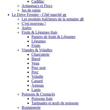
Cadillac
Armagnacs et Flocs
Jus de raisin
Le Drive Fermier - Côté marché 🧺
Les produits fraîcheurs de la semaine 🧊
C'est nouveau !
Apéro
Fruits & Légumes frais
Paniers de fruits & Légumes
Légumes
Fruits
Viandes & Volailles
Charcuterie
Bœuf
Veau
Porc noir
Porc
Volaille
Canard
Agneau
Lapin
Poissons & Crustacés
Poissons frais
Tartinades et œufs de poissons
Boulangerie