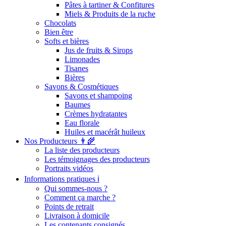
Pâtes à tartiner & Confitures
Miels & Produits de la ruche
Chocolats
Bien être
Softs et bières
Jus de fruits & Sirops
Limonades
Tisanes
Bières
Savons & Cosmétiques
Savons et shampoing
Baumes
Crèmes hydratantes
Eau florale
Huiles et macérât huileux
Nos Producteurs 👨‍🌾
La liste des producteurs
Les témoignages des producteurs
Portraits vidéos
Informations pratiques ℹ️
Qui sommes-nous ?
Comment ça marche ?
Points de retrait
Livraison à domicile
Les contenants consignés