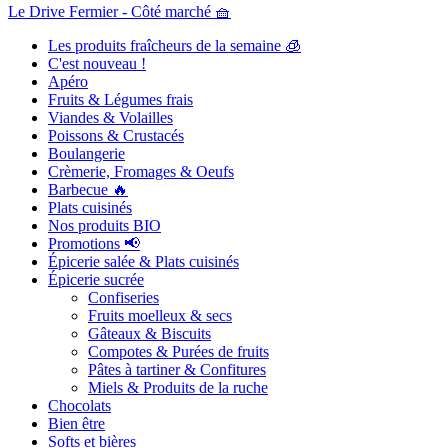
Le Drive Fermier - Côté marché 🧺
Les produits fraîcheurs de la semaine 🧊
C'est nouveau !
Apéro
Fruits & Légumes frais
Viandes & Volailles
Poissons & Crustacés
Boulangerie
Crèmerie, Fromages & Oeufs
Barbecue 🔥
Plats cuisinés
Nos produits BIO
Promotions 📢
Épicerie salée & Plats cuisinés
Épicerie sucrée
Confiseries
Fruits moelleux & secs
Gâteaux & Biscuits
Compotes & Purées de fruits
Pâtes à tartiner & Confitures
Miels & Produits de la ruche
Chocolats
Bien être
Softs et bières