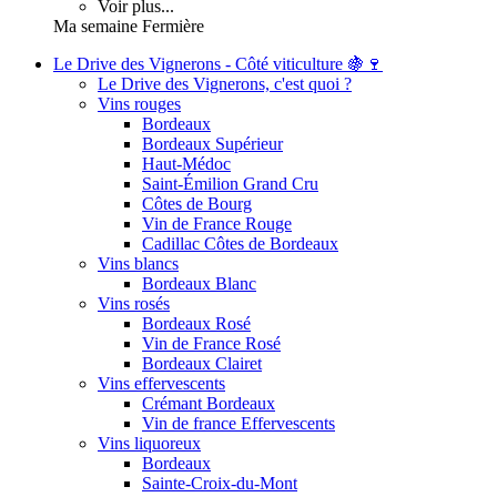
Voir plus...
Ma semaine Fermière
Le Drive des Vignerons - Côté viticulture 🍇🍷
Le Drive des Vignerons, c'est quoi ?
Vins rouges
Bordeaux
Bordeaux Supérieur
Haut-Médoc
Saint-Émilion Grand Cru
Côtes de Bourg
Vin de France Rouge
Cadillac Côtes de Bordeaux
Vins blancs
Bordeaux Blanc
Vins rosés
Bordeaux Rosé
Vin de France Rosé
Bordeaux Clairet
Vins effervescents
Crémant Bordeaux
Vin de france Effervescents
Vins liquoreux
Bordeaux
Sainte-Croix-du-Mont