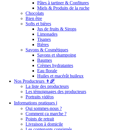
Pâtes à tartiner & Confitures
Miels & Produits de la ruche
Chocolats
Bien être
Softs et bières
Jus de fruits & Sirops
Limonades
Tisanes
Bières
Savons & Cosmétiques
Savons et shampoing
Baumes
Crèmes hydratantes
Eau florale
Huiles et macérât huileux
Nos Producteurs 👨‍🌾
La liste des producteurs
Les témoignages des producteurs
Portraits vidéos
Informations pratiques ℹ️
Qui sommes-nous ?
Comment ça marche ?
Points de retrait
Livraison à domicile
Les contenants consignés