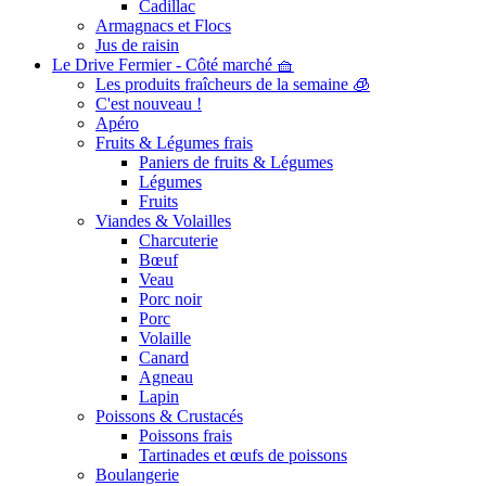
Cadillac
Armagnacs et Flocs
Jus de raisin
Le Drive Fermier - Côté marché 🧺
Les produits fraîcheurs de la semaine 🧊
C'est nouveau !
Apéro
Fruits & Légumes frais
Paniers de fruits & Légumes
Légumes
Fruits
Viandes & Volailles
Charcuterie
Bœuf
Veau
Porc noir
Porc
Volaille
Canard
Agneau
Lapin
Poissons & Crustacés
Poissons frais
Tartinades et œufs de poissons
Boulangerie