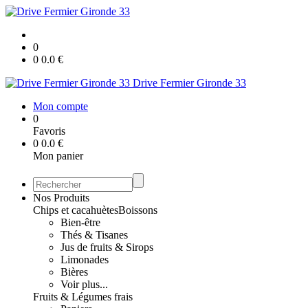
0
0
0.0
€
Drive Fermier Gironde 33
Mon compte
0
Favoris
0
0.0
€
Mon panier
Nos Produits
Chips et cacahuètes
Boissons
Bien-être
Thés & Tisanes
Jus de fruits & Sirops
Limonades
Bières
Voir plus...
Fruits & Légumes frais