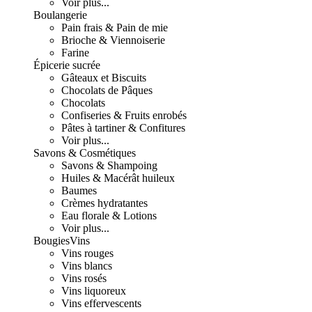
Voir plus...
Boulangerie
Pain frais & Pain de mie
Brioche & Viennoiserie
Farine
Épicerie sucrée
Gâteaux et Biscuits
Chocolats de Pâques
Chocolats
Confiseries & Fruits enrobés
Pâtes à tartiner & Confitures
Voir plus...
Savons & Cosmétiques
Savons & Shampoing
Huiles & Macérât huileux
Baumes
Crèmes hydratantes
Eau florale & Lotions
Voir plus...
Bougies
Vins
Vins rouges
Vins blancs
Vins rosés
Vins liquoreux
Vins effervescents