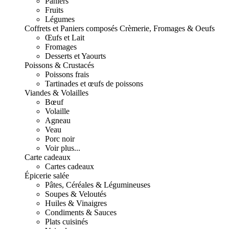
Paniers
Fruits
Légumes
Coffrets et Paniers composés
Crèmerie, Fromages & Oeufs
Œufs et Lait
Fromages
Desserts et Yaourts
Poissons & Crustacés
Poissons frais
Tartinades et œufs de poissons
Viandes & Volailles
Bœuf
Volaille
Agneau
Veau
Porc noir
Voir plus...
Carte cadeaux
Cartes cadeaux
Épicerie salée
Pâtes, Céréales & Légumineuses
Soupes & Veloutés
Huiles & Vinaigres
Condiments & Sauces
Plats cuisinés