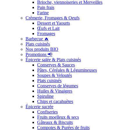
Brioche, viennoiseries et Merveilles
Pain frais
Farine
Crèmerie, Fromages & Oeufs
Dessert et Yaourts
Œufs et Lait
Fromages
Barbecue 🔥
Plats cuisinés
Nos produits BIO
Promotions 📢
Épicerie salée & Plats cuisinés
Conserves & Sauces
Pâtes, Céréales & Légumineuses
Soupes & Veloutés
Plats cuisinés
Conserves de légumes
Huiles & Vinaigres
Spiruline
Chips et cacahuètes
Épicerie sucrée
Confiseries
Fruits moelleux & secs
Gâteaux & Biscuits
Compotes & Purées de fruits