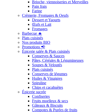
Brioche, viennoiseries et Merveilles
Pain frais
Farine
Crèmerie, Fromages & Oeufs
Dessert et Yaourts
Œufs et Lait
Fromages
Barbecue 🔥
Plats cuisinés
Nos produits BIO
Promotions 📢
Épicerie salée & Plats cuisinés
Conserves & Sauces
Pâtes, Céréales & Légumineuses
Soupes & Veloutés
Plats cuisinés
Conserves de légumes
Huiles & Vinaigres
Spiruline
Chips et cacahuètes
Épicerie sucrée
Confiseries
Fruits moelleux & secs
Gâteaux & Biscuits
Compotes & Purées de fruits