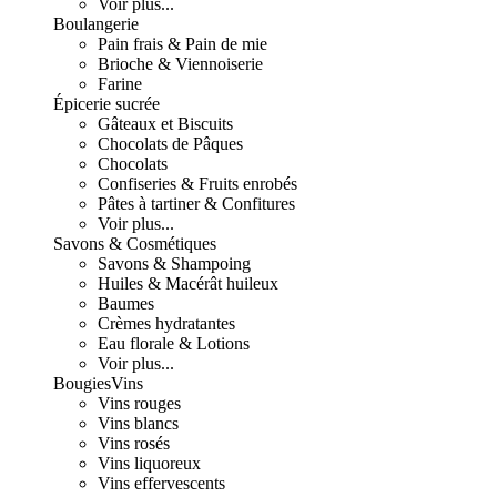
Voir plus...
Boulangerie
Pain frais & Pain de mie
Brioche & Viennoiserie
Farine
Épicerie sucrée
Gâteaux et Biscuits
Chocolats de Pâques
Chocolats
Confiseries & Fruits enrobés
Pâtes à tartiner & Confitures
Voir plus...
Savons & Cosmétiques
Savons & Shampoing
Huiles & Macérât huileux
Baumes
Crèmes hydratantes
Eau florale & Lotions
Voir plus...
Bougies
Vins
Vins rouges
Vins blancs
Vins rosés
Vins liquoreux
Vins effervescents