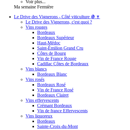
Voir plus...
Ma semaine Fermière
Le Drive des Vignerons - Côté viticulture 🍇🍷
Le Drive des Vignerons, c'est quoi ?
Vins rouges
Bordeaux
Bordeaux Supérieur
Haut-Médoc
Saint-Émilion Grand Cru
Côtes de Bourg
Vin de France Rouge
Cadillac Côtes de Bordeaux
Vins blancs
Bordeaux Blanc
Vins rosés
Bordeaux Rosé
Vin de France Rosé
Bordeaux Clairet
Vins effervescents
Crémant Bordeaux
Vin de france Effervescents
Vins liquoreux
Bordeaux
Sainte-Croix-du-Mont