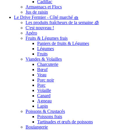
Cadillac
Armagnacs et Flocs
Jus de raisin
Le Drive Fermier - Côté marché 🧺
Les produits fraîcheurs de la semaine 🧊
C'est nouveau !
Apéro
Fruits & Légumes frais
Paniers de fruits & Légumes
Légumes
Fruits
Viandes & Volailles
Charcuterie
Bœuf
Veau
Porc noir
Porc
Volaille
Canard
Agneau
Lapin
Poissons & Crustacés
Poissons frais
Tartinades et œufs de poissons
Boulangerie