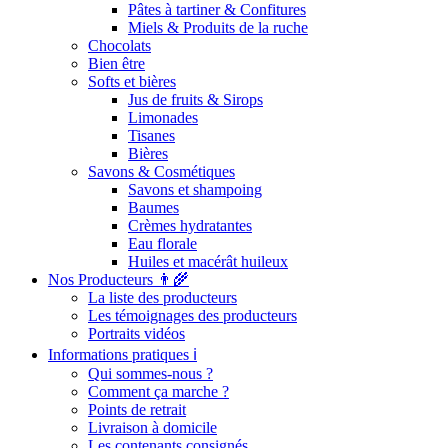
Pâtes à tartiner & Confitures
Miels & Produits de la ruche
Chocolats
Bien être
Softs et bières
Jus de fruits & Sirops
Limonades
Tisanes
Bières
Savons & Cosmétiques
Savons et shampoing
Baumes
Crèmes hydratantes
Eau florale
Huiles et macérât huileux
Nos Producteurs 👨‍🌾
La liste des producteurs
Les témoignages des producteurs
Portraits vidéos
Informations pratiques ℹ️
Qui sommes-nous ?
Comment ça marche ?
Points de retrait
Livraison à domicile
Les contenants consignés