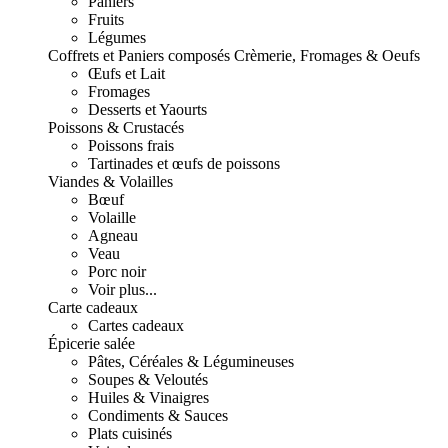
Paniers
Fruits
Légumes
Coffrets et Paniers composés
Crèmerie, Fromages & Oeufs
Œufs et Lait
Fromages
Desserts et Yaourts
Poissons & Crustacés
Poissons frais
Tartinades et œufs de poissons
Viandes & Volailles
Bœuf
Volaille
Agneau
Veau
Porc noir
Voir plus...
Carte cadeaux
Cartes cadeaux
Épicerie salée
Pâtes, Céréales & Légumineuses
Soupes & Veloutés
Huiles & Vinaigres
Condiments & Sauces
Plats cuisinés