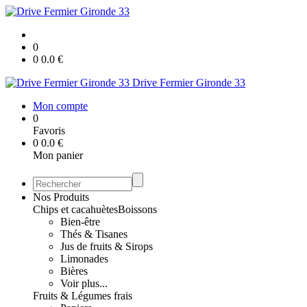
0
0
0.0
€
Drive Fermier Gironde 33
Mon compte
0
Favoris
0
0.0
€
Mon panier
Nos Produits
Chips et cacahuètes
Boissons
Bien-être
Thés & Tisanes
Jus de fruits & Sirops
Limonades
Bières
Voir plus...
Fruits & Légumes frais