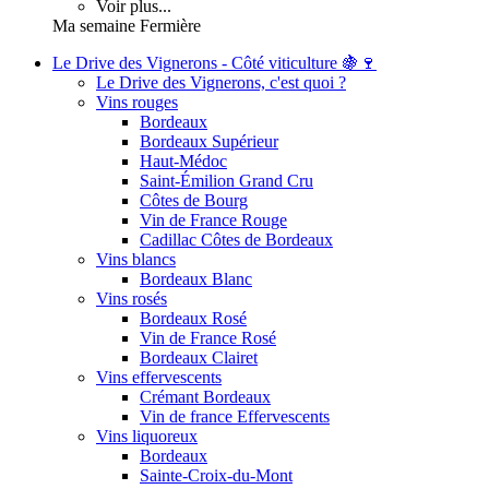
Voir plus...
Ma semaine Fermière
Le Drive des Vignerons - Côté viticulture 🍇🍷
Le Drive des Vignerons, c'est quoi ?
Vins rouges
Bordeaux
Bordeaux Supérieur
Haut-Médoc
Saint-Émilion Grand Cru
Côtes de Bourg
Vin de France Rouge
Cadillac Côtes de Bordeaux
Vins blancs
Bordeaux Blanc
Vins rosés
Bordeaux Rosé
Vin de France Rosé
Bordeaux Clairet
Vins effervescents
Crémant Bordeaux
Vin de france Effervescents
Vins liquoreux
Bordeaux
Sainte-Croix-du-Mont