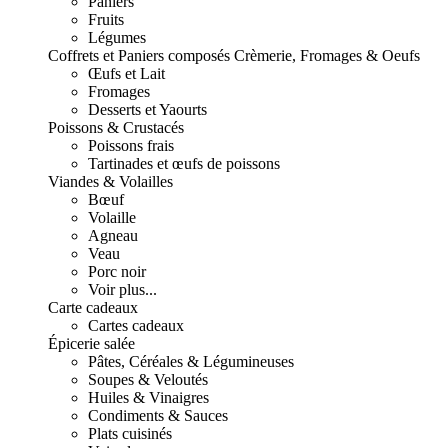
Paniers
Fruits
Légumes
Coffrets et Paniers composés
Crèmerie, Fromages & Oeufs
Œufs et Lait
Fromages
Desserts et Yaourts
Poissons & Crustacés
Poissons frais
Tartinades et œufs de poissons
Viandes & Volailles
Bœuf
Volaille
Agneau
Veau
Porc noir
Voir plus...
Carte cadeaux
Cartes cadeaux
Épicerie salée
Pâtes, Céréales & Légumineuses
Soupes & Veloutés
Huiles & Vinaigres
Condiments & Sauces
Plats cuisinés