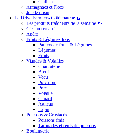
Cadillac
Armagnacs et Flocs
Jus de raisin
Le Drive Fermier - Côté marché 🧺
Les produits fraîcheurs de la semaine 🧊
C'est nouveau !
Apéro
Fruits & Légumes frais
Paniers de fruits & Légumes
Légumes
Fruits
Viandes & Volailles
Charcuterie
Bœuf
Veau
Porc noir
Porc
Volaille
Canard
Agneau
Lapin
Poissons & Crustacés
Poissons frais
Tartinades et œufs de poissons
Boulangerie