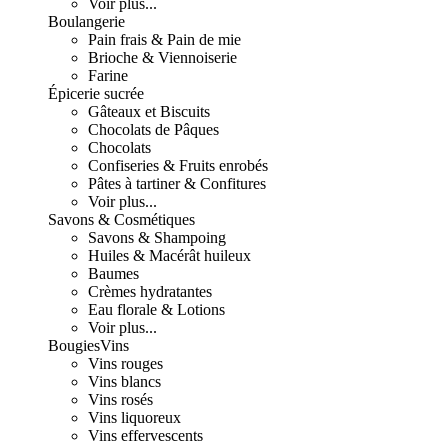
Voir plus...
Boulangerie
Pain frais & Pain de mie
Brioche & Viennoiserie
Farine
Épicerie sucrée
Gâteaux et Biscuits
Chocolats de Pâques
Chocolats
Confiseries & Fruits enrobés
Pâtes à tartiner & Confitures
Voir plus...
Savons & Cosmétiques
Savons & Shampoing
Huiles & Macérât huileux
Baumes
Crèmes hydratantes
Eau florale & Lotions
Voir plus...
Bougies
Vins
Vins rouges
Vins blancs
Vins rosés
Vins liquoreux
Vins effervescents