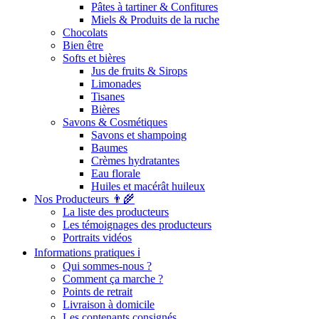
Pâtes à tartiner & Confitures
Miels & Produits de la ruche
Chocolats
Bien être
Softs et bières
Jus de fruits & Sirops
Limonades
Tisanes
Bières
Savons & Cosmétiques
Savons et shampoing
Baumes
Crèmes hydratantes
Eau florale
Huiles et macérât huileux
Nos Producteurs 👨‍🌾
La liste des producteurs
Les témoignages des producteurs
Portraits vidéos
Informations pratiques ℹ️
Qui sommes-nous ?
Comment ça marche ?
Points de retrait
Livraison à domicile
Les contenants consignés