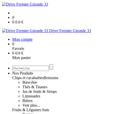
0
0
0.0
€
Drive Fermier Gironde 33
Mon compte
0
Favoris
0
0.0
€
Mon panier
Nos Produits
Chips et cacahuètes
Boissons
Bien-être
Thés & Tisanes
Jus de fruits & Sirops
Limonades
Bières
Voir plus...
Fruits & Légumes frais