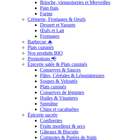
Brioche, viennoiseries et Merveilles
Pain frais
Farine
Crèmerie, Fromages & Oeufs
Dessert et Yaourts
Œufs et Lait
Fromages
Barbecue 🔥
Plats cuisinés
Nos produits BIO
Promotions 📢
Épicerie salée & Plats cuisinés
Conserves & Sauces
Pâtes, Céréales & Légumineuses
Soupes & Veloutés
Plats cuisinés
Conserves de légumes
Huiles & Vinaigres
Spiruline
Chips et cacahuètes
Épicerie sucrée
Confiseries
Fruits moelleux & secs
Gâteaux & Biscuits
Compotes & Purées de fruits