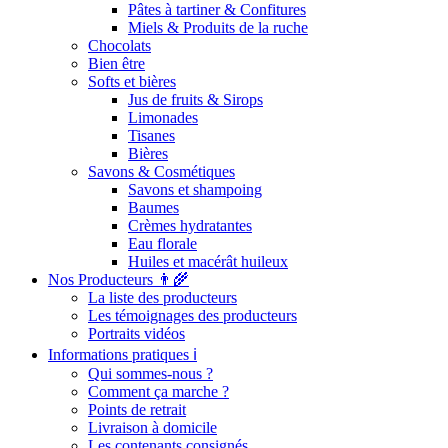
Pâtes à tartiner & Confitures
Miels & Produits de la ruche
Chocolats
Bien être
Softs et bières
Jus de fruits & Sirops
Limonades
Tisanes
Bières
Savons & Cosmétiques
Savons et shampoing
Baumes
Crèmes hydratantes
Eau florale
Huiles et macérât huileux
Nos Producteurs 👨‍🌾
La liste des producteurs
Les témoignages des producteurs
Portraits vidéos
Informations pratiques ℹ️
Qui sommes-nous ?
Comment ça marche ?
Points de retrait
Livraison à domicile
Les contenants consignés