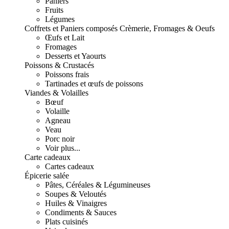
Paniers
Fruits
Légumes
Coffrets et Paniers composés
Crèmerie, Fromages & Oeufs
Œufs et Lait
Fromages
Desserts et Yaourts
Poissons & Crustacés
Poissons frais
Tartinades et œufs de poissons
Viandes & Volailles
Bœuf
Volaille
Agneau
Veau
Porc noir
Voir plus...
Carte cadeaux
Cartes cadeaux
Épicerie salée
Pâtes, Céréales & Légumineuses
Soupes & Veloutés
Huiles & Vinaigres
Condiments & Sauces
Plats cuisinés