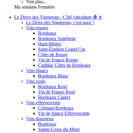
Voir plus...
Ma semaine Fermière
Le Drive des Vignerons - Côté viticulture 🍇🍷
Le Drive des Vignerons, c'est quoi ?
Vins rouges
Bordeaux
Bordeaux Supérieur
Haut-Médoc
Saint-Émilion Grand Cru
Côtes de Bourg
Vin de France Rouge
Cadillac Côtes de Bordeaux
Vins blancs
Bordeaux Blanc
Vins rosés
Bordeaux Rosé
Vin de France Rosé
Bordeaux Clairet
Vins effervescents
Crémant Bordeaux
Vin de france Effervescents
Vins liquoreux
Bordeaux
Sainte-Croix-du-Mont