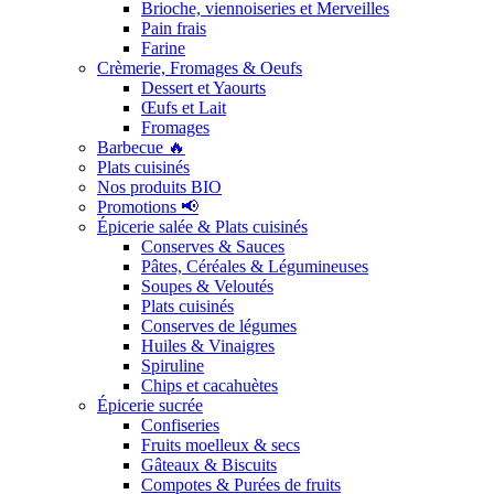
Brioche, viennoiseries et Merveilles
Pain frais
Farine
Crèmerie, Fromages & Oeufs
Dessert et Yaourts
Œufs et Lait
Fromages
Barbecue 🔥
Plats cuisinés
Nos produits BIO
Promotions 📢
Épicerie salée & Plats cuisinés
Conserves & Sauces
Pâtes, Céréales & Légumineuses
Soupes & Veloutés
Plats cuisinés
Conserves de légumes
Huiles & Vinaigres
Spiruline
Chips et cacahuètes
Épicerie sucrée
Confiseries
Fruits moelleux & secs
Gâteaux & Biscuits
Compotes & Purées de fruits