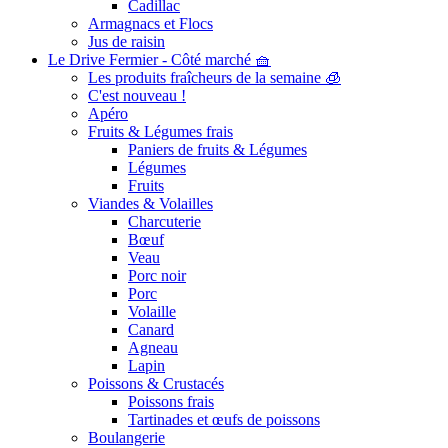
Cadillac
Armagnacs et Flocs
Jus de raisin
Le Drive Fermier - Côté marché 🧺
Les produits fraîcheurs de la semaine 🧊
C'est nouveau !
Apéro
Fruits & Légumes frais
Paniers de fruits & Légumes
Légumes
Fruits
Viandes & Volailles
Charcuterie
Bœuf
Veau
Porc noir
Porc
Volaille
Canard
Agneau
Lapin
Poissons & Crustacés
Poissons frais
Tartinades et œufs de poissons
Boulangerie