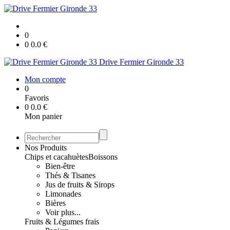
0
0
0.0
€
Drive Fermier Gironde 33
Mon compte
0
Favoris
0
0.0
€
Mon panier
Nos Produits
Chips et cacahuètes
Boissons
Bien-être
Thés & Tisanes
Jus de fruits & Sirops
Limonades
Bières
Voir plus...
Fruits & Légumes frais