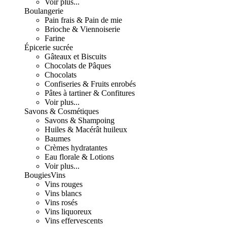
Voir plus...
Boulangerie
Pain frais & Pain de mie
Brioche & Viennoiserie
Farine
Épicerie sucrée
Gâteaux et Biscuits
Chocolats de Pâques
Chocolats
Confiseries & Fruits enrobés
Pâtes à tartiner & Confitures
Voir plus...
Savons & Cosmétiques
Savons & Shampoing
Huiles & Macérât huileux
Baumes
Crèmes hydratantes
Eau florale & Lotions
Voir plus...
Bougies
Vins
Vins rouges
Vins blancs
Vins rosés
Vins liquoreux
Vins effervescents