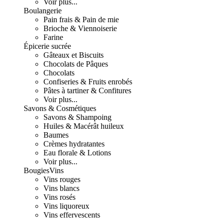
Voir plus...
Boulangerie
Pain frais & Pain de mie
Brioche & Viennoiserie
Farine
Épicerie sucrée
Gâteaux et Biscuits
Chocolats de Pâques
Chocolats
Confiseries & Fruits enrobés
Pâtes à tartiner & Confitures
Voir plus...
Savons & Cosmétiques
Savons & Shampoing
Huiles & Macérât huileux
Baumes
Crèmes hydratantes
Eau florale & Lotions
Voir plus...
Bougies
Vins
Vins rouges
Vins blancs
Vins rosés
Vins liquoreux
Vins effervescents