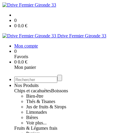
0
0
0.0
€
Drive Fermier Gironde 33
Mon compte
0
Favoris
0
0.0
€
Mon panier
Nos Produits
Chips et cacahuètes
Boissons
Bien-être
Thés & Tisanes
Jus de fruits & Sirops
Limonades
Bières
Voir plus...
Fruits & Légumes frais