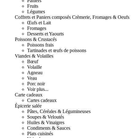
Paniers
Fruits
Légumes
Coffrets et Paniers composés
Crèmerie, Fromages & Oeufs
Œufs et Lait
Fromages
Desserts et Yaourts
Poissons & Crustacés
Poissons frais
Tartinades et œufs de poissons
Viandes & Volailles
Bœuf
Volaille
Agneau
Veau
Porc noir
Voir plus...
Carte cadeaux
Cartes cadeaux
Épicerie salée
Pâtes, Céréales & Légumineuses
Soupes & Veloutés
Huiles & Vinaigres
Condiments & Sauces
Plats cuisinés