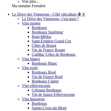
Voir plus...
Ma semaine Fermière
Le Drive des Vignerons - Côté viticulture 🍇🍷
Le Drive des Vignerons, c'est quoi ?
Vins rouges
Bordeaux
Bordeaux Supérieur
Haut-Médoc
Saint-Émilion Grand Cru
Côtes de Bourg
Vin de France Rouge
Cadillac Côtes de Bordeaux
Vins blancs
Bordeaux Blanc
Vins rosés
Bordeaux Rosé
Vin de France Rosé
Bordeaux Clairet
Vins effervescents
Crémant Bordeaux
Vin de france Effervescents
Vins liquoreux
Bordeaux
Sainte-Croix-du-Mont