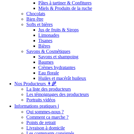
Pâtes à tartiner & Confitures
Miels & Produits de la ruche
Chocolats
Bien être
Softs et bières
Jus de fruits & Sirops
Limonades
Tisanes
Bières
Savons & Cosmétiques
Savons et shampoing
Baumes
Crèmes hydratantes
Eau florale
Huiles et macérât huileux
Nos Producteurs 👨‍🌾
La liste des producteurs
Les témoignages des producteurs
Portraits vidéos
Informations pratiques ℹ️
Qui sommes-nous ?
Comment ça marche ?
Points de retrait
Livraison à domicile
Les contenants consignés