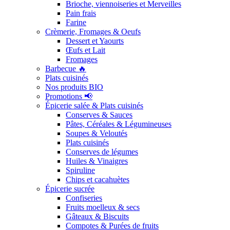
Brioche, viennoiseries et Merveilles
Pain frais
Farine
Crèmerie, Fromages & Oeufs
Dessert et Yaourts
Œufs et Lait
Fromages
Barbecue 🔥
Plats cuisinés
Nos produits BIO
Promotions 📢
Épicerie salée & Plats cuisinés
Conserves & Sauces
Pâtes, Céréales & Légumineuses
Soupes & Veloutés
Plats cuisinés
Conserves de légumes
Huiles & Vinaigres
Spiruline
Chips et cacahuètes
Épicerie sucrée
Confiseries
Fruits moelleux & secs
Gâteaux & Biscuits
Compotes & Purées de fruits