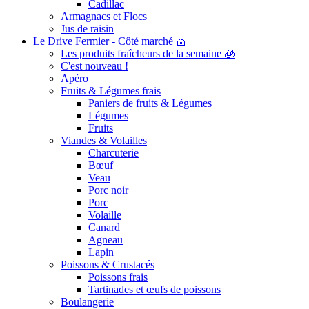
Cadillac
Armagnacs et Flocs
Jus de raisin
Le Drive Fermier - Côté marché 🧺
Les produits fraîcheurs de la semaine 🧊
C'est nouveau !
Apéro
Fruits & Légumes frais
Paniers de fruits & Légumes
Légumes
Fruits
Viandes & Volailles
Charcuterie
Bœuf
Veau
Porc noir
Porc
Volaille
Canard
Agneau
Lapin
Poissons & Crustacés
Poissons frais
Tartinades et œufs de poissons
Boulangerie