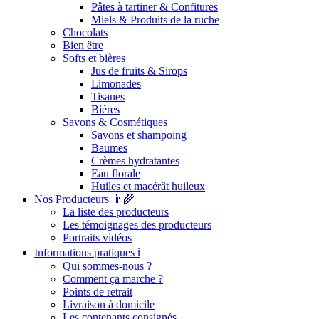
Pâtes à tartiner & Confitures
Miels & Produits de la ruche
Chocolats
Bien être
Softs et bières
Jus de fruits & Sirops
Limonades
Tisanes
Bières
Savons & Cosmétiques
Savons et shampoing
Baumes
Crèmes hydratantes
Eau florale
Huiles et macérât huileux
Nos Producteurs 👨‍🌾
La liste des producteurs
Les témoignages des producteurs
Portraits vidéos
Informations pratiques ℹ️
Qui sommes-nous ?
Comment ça marche ?
Points de retrait
Livraison à domicile
Les contenants consignés