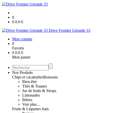
0
0
0.0
€
Drive Fermier Gironde 33
Mon compte
0
Favoris
0
0.0
€
Mon panier
Nos Produits
Chips et cacahuètes
Boissons
Bien-être
Thés & Tisanes
Jus de fruits & Sirops
Limonades
Bières
Voir plus...
Fruits & Légumes frais