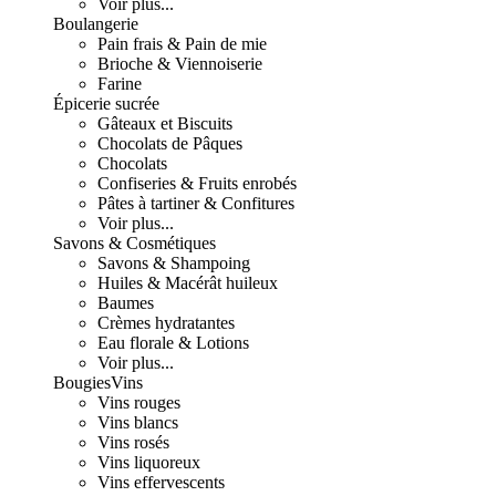
Voir plus...
Boulangerie
Pain frais & Pain de mie
Brioche & Viennoiserie
Farine
Épicerie sucrée
Gâteaux et Biscuits
Chocolats de Pâques
Chocolats
Confiseries & Fruits enrobés
Pâtes à tartiner & Confitures
Voir plus...
Savons & Cosmétiques
Savons & Shampoing
Huiles & Macérât huileux
Baumes
Crèmes hydratantes
Eau florale & Lotions
Voir plus...
Bougies
Vins
Vins rouges
Vins blancs
Vins rosés
Vins liquoreux
Vins effervescents