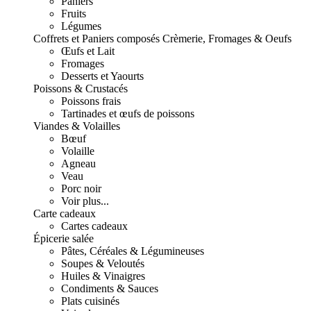
Paniers
Fruits
Légumes
Coffrets et Paniers composés
Crèmerie, Fromages & Oeufs
Œufs et Lait
Fromages
Desserts et Yaourts
Poissons & Crustacés
Poissons frais
Tartinades et œufs de poissons
Viandes & Volailles
Bœuf
Volaille
Agneau
Veau
Porc noir
Voir plus...
Carte cadeaux
Cartes cadeaux
Épicerie salée
Pâtes, Céréales & Légumineuses
Soupes & Veloutés
Huiles & Vinaigres
Condiments & Sauces
Plats cuisinés