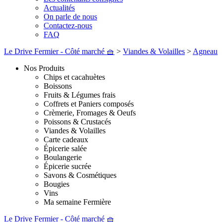
Actualités
On parle de nous
Contactez-nous
FAQ
Le Drive Fermier - Côté marché 🧺
>
Viandes & Volailles
>
Agneau
Nos Produits
Chips et cacahuètes
Boissons
Fruits & Légumes frais
Coffrets et Paniers composés
Crèmerie, Fromages & Oeufs
Poissons & Crustacés
Viandes & Volailles
Carte cadeaux
Épicerie salée
Boulangerie
Épicerie sucrée
Savons & Cosmétiques
Bougies
Vins
Ma semaine Fermière
Le Drive Fermier - Côté marché 🧺