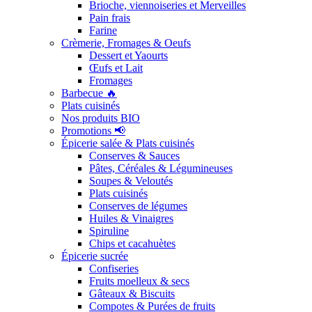
Brioche, viennoiseries et Merveilles
Pain frais
Farine
Crèmerie, Fromages & Oeufs
Dessert et Yaourts
Œufs et Lait
Fromages
Barbecue 🔥
Plats cuisinés
Nos produits BIO
Promotions 📢
Épicerie salée & Plats cuisinés
Conserves & Sauces
Pâtes, Céréales & Légumineuses
Soupes & Veloutés
Plats cuisinés
Conserves de légumes
Huiles & Vinaigres
Spiruline
Chips et cacahuètes
Épicerie sucrée
Confiseries
Fruits moelleux & secs
Gâteaux & Biscuits
Compotes & Purées de fruits