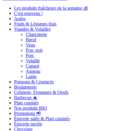
Les produits fraîcheurs de la semaine 🧊
C'est nouveau !
Apéro
Fruits & Légumes frais
Viandes & Volailles
Charcuterie
Bœuf
Veau
Porc noir
Porc
Volaille
Canard
Agneau
Lapin
Poissons & Crustacés
Boulangerie
Crèmerie, Fromages & Oeufs
Barbecue 🔥
Plats cuisinés
Nos produits BIO
Promotions 📢
Épicerie salée & Plats cuisinés
Épicerie sucrée
Chocolats