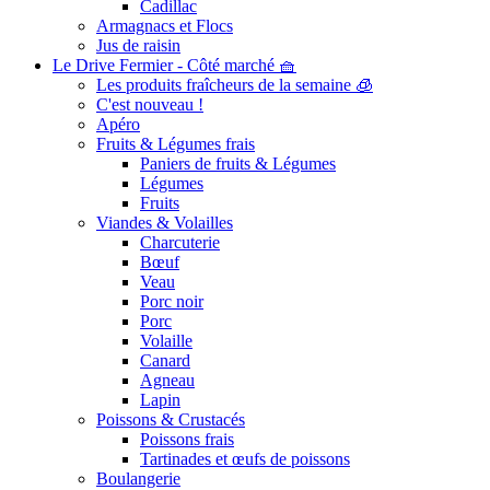
Cadillac
Armagnacs et Flocs
Jus de raisin
Le Drive Fermier - Côté marché 🧺
Les produits fraîcheurs de la semaine 🧊
C'est nouveau !
Apéro
Fruits & Légumes frais
Paniers de fruits & Légumes
Légumes
Fruits
Viandes & Volailles
Charcuterie
Bœuf
Veau
Porc noir
Porc
Volaille
Canard
Agneau
Lapin
Poissons & Crustacés
Poissons frais
Tartinades et œufs de poissons
Boulangerie