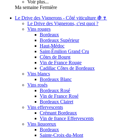
Voir plus...
Ma semaine Fermière
Le Drive des Vignerons - Côté viticulture 🍇🍷
Le Drive des Vignerons, c'est quoi ?
Vins rouges
Bordeaux
Bordeaux Supérieur
Haut-Médoc
Saint-Émilion Grand Cru
Côtes de Bourg
Vin de France Rouge
Cadillac Côtes de Bordeaux
Vins blancs
Bordeaux Blanc
Vins rosés
Bordeaux Rosé
Vin de France Rosé
Bordeaux Clairet
Vins effervescents
Crémant Bordeaux
Vin de france Effervescents
Vins liquoreux
Bordeaux
Sainte-Croix-du-Mont