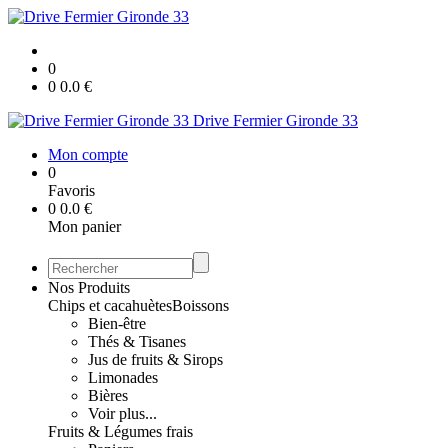
0
0
0.0
€
Drive Fermier Gironde 33
Mon compte
0
Favoris
0
0.0
€
Mon panier
Nos Produits
Chips et cacahuètes
Boissons
Bien-être
Thés & Tisanes
Jus de fruits & Sirops
Limonades
Bières
Voir plus...
Fruits & Légumes frais