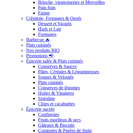
Brioche, viennoiseries et Merveilles
Pain frais
Farine
Crèmerie, Fromages & Oeufs
Dessert et Yaourts
Œufs et Lait
Fromages
Barbecue 🔥
Plats cuisinés
Nos produits BIO
Promotions 📢
Épicerie salée & Plats cuisinés
Conserves & Sauces
Pâtes, Céréales & Légumineuses
Soupes & Veloutés
Plats cuisinés
Conserves de légumes
Huiles & Vinaigres
Spiruline
Chips et cacahuètes
Épicerie sucrée
Confiseries
Fruits moelleux & secs
Gâteaux & Biscuits
Compotes & Purées de fruits