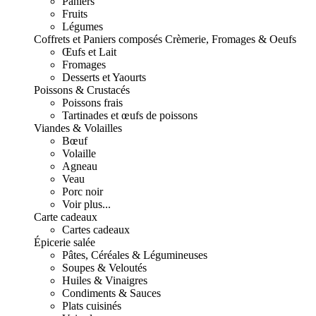
Paniers
Fruits
Légumes
Coffrets et Paniers composés
Crèmerie, Fromages & Oeufs
Œufs et Lait
Fromages
Desserts et Yaourts
Poissons & Crustacés
Poissons frais
Tartinades et œufs de poissons
Viandes & Volailles
Bœuf
Volaille
Agneau
Veau
Porc noir
Voir plus...
Carte cadeaux
Cartes cadeaux
Épicerie salée
Pâtes, Céréales & Légumineuses
Soupes & Veloutés
Huiles & Vinaigres
Condiments & Sauces
Plats cuisinés