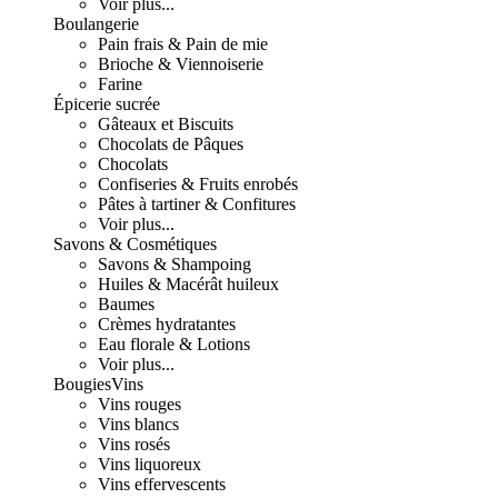
Voir plus...
Boulangerie
Pain frais & Pain de mie
Brioche & Viennoiserie
Farine
Épicerie sucrée
Gâteaux et Biscuits
Chocolats de Pâques
Chocolats
Confiseries & Fruits enrobés
Pâtes à tartiner & Confitures
Voir plus...
Savons & Cosmétiques
Savons & Shampoing
Huiles & Macérât huileux
Baumes
Crèmes hydratantes
Eau florale & Lotions
Voir plus...
Bougies
Vins
Vins rouges
Vins blancs
Vins rosés
Vins liquoreux
Vins effervescents