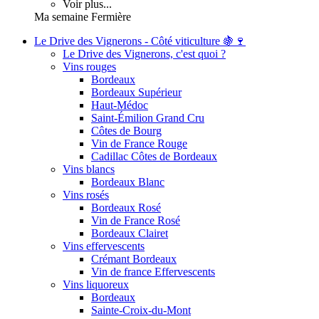
Voir plus...
Ma semaine Fermière
Le Drive des Vignerons - Côté viticulture 🍇🍷
Le Drive des Vignerons, c'est quoi ?
Vins rouges
Bordeaux
Bordeaux Supérieur
Haut-Médoc
Saint-Émilion Grand Cru
Côtes de Bourg
Vin de France Rouge
Cadillac Côtes de Bordeaux
Vins blancs
Bordeaux Blanc
Vins rosés
Bordeaux Rosé
Vin de France Rosé
Bordeaux Clairet
Vins effervescents
Crémant Bordeaux
Vin de france Effervescents
Vins liquoreux
Bordeaux
Sainte-Croix-du-Mont