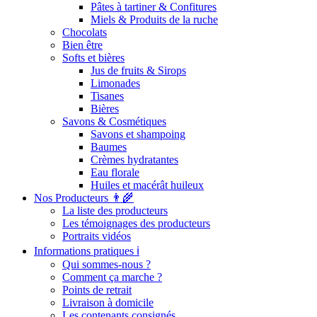
Pâtes à tartiner & Confitures
Miels & Produits de la ruche
Chocolats
Bien être
Softs et bières
Jus de fruits & Sirops
Limonades
Tisanes
Bières
Savons & Cosmétiques
Savons et shampoing
Baumes
Crèmes hydratantes
Eau florale
Huiles et macérât huileux
Nos Producteurs 👨‍🌾
La liste des producteurs
Les témoignages des producteurs
Portraits vidéos
Informations pratiques ℹ️
Qui sommes-nous ?
Comment ça marche ?
Points de retrait
Livraison à domicile
Les contenants consignés