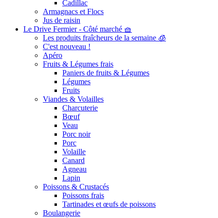
Cadillac
Armagnacs et Flocs
Jus de raisin
Le Drive Fermier - Côté marché 🧺
Les produits fraîcheurs de la semaine 🧊
C'est nouveau !
Apéro
Fruits & Légumes frais
Paniers de fruits & Légumes
Légumes
Fruits
Viandes & Volailles
Charcuterie
Bœuf
Veau
Porc noir
Porc
Volaille
Canard
Agneau
Lapin
Poissons & Crustacés
Poissons frais
Tartinades et œufs de poissons
Boulangerie