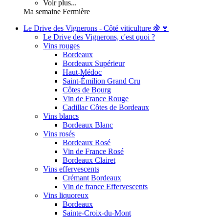
Voir plus...
Ma semaine Fermière
Le Drive des Vignerons - Côté viticulture 🍇🍷
Le Drive des Vignerons, c'est quoi ?
Vins rouges
Bordeaux
Bordeaux Supérieur
Haut-Médoc
Saint-Émilion Grand Cru
Côtes de Bourg
Vin de France Rouge
Cadillac Côtes de Bordeaux
Vins blancs
Bordeaux Blanc
Vins rosés
Bordeaux Rosé
Vin de France Rosé
Bordeaux Clairet
Vins effervescents
Crémant Bordeaux
Vin de france Effervescents
Vins liquoreux
Bordeaux
Sainte-Croix-du-Mont