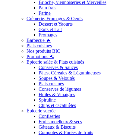
Brioche, viennoiseries et Merveilles
Pain frais
Farine
Crèmerie, Fromages & Oeufs
Dessert et Yaourts
Œufs et Lait
Fromages
Barbecue 🔥
Plats cuisinés
Nos produits BIO
Promotions 📢
Épicerie salée & Plats cuisinés
Conserves & Sauces
Pâtes, Céréales & Légumineuses
Soupes & Veloutés
Plats cuisinés
Conserves de légumes
Huiles & Vinaigres
Spiruline
Chips et cacahuètes
Épicerie sucrée
Confiseries
Fruits moelleux & secs
Gâteaux & Biscuits
Compotes & Purées de fruits