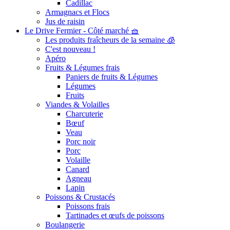
Cadillac
Armagnacs et Flocs
Jus de raisin
Le Drive Fermier - Côté marché 🧺
Les produits fraîcheurs de la semaine 🧊
C'est nouveau !
Apéro
Fruits & Légumes frais
Paniers de fruits & Légumes
Légumes
Fruits
Viandes & Volailles
Charcuterie
Bœuf
Veau
Porc noir
Porc
Volaille
Canard
Agneau
Lapin
Poissons & Crustacés
Poissons frais
Tartinades et œufs de poissons
Boulangerie