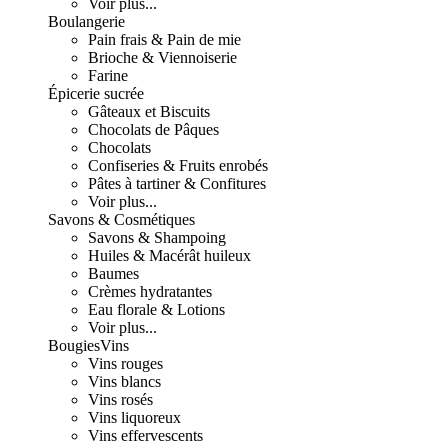
Voir plus...
Boulangerie
Pain frais & Pain de mie
Brioche & Viennoiserie
Farine
Épicerie sucrée
Gâteaux et Biscuits
Chocolats de Pâques
Chocolats
Confiseries & Fruits enrobés
Pâtes à tartiner & Confitures
Voir plus...
Savons & Cosmétiques
Savons & Shampoing
Huiles & Macérât huileux
Baumes
Crèmes hydratantes
Eau florale & Lotions
Voir plus...
Bougies
Vins
Vins rouges
Vins blancs
Vins rosés
Vins liquoreux
Vins effervescents