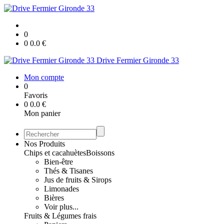
0
0
0.0
€
Drive Fermier Gironde 33
Mon compte
0
Favoris
0
0.0
€
Mon panier
Nos Produits
Chips et cacahuètes
Boissons
Bien-être
Thés & Tisanes
Jus de fruits & Sirops
Limonades
Bières
Voir plus...
Fruits & Légumes frais