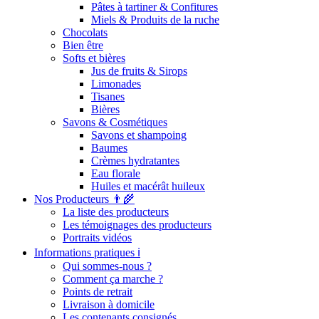
Pâtes à tartiner & Confitures
Miels & Produits de la ruche
Chocolats
Bien être
Softs et bières
Jus de fruits & Sirops
Limonades
Tisanes
Bières
Savons & Cosmétiques
Savons et shampoing
Baumes
Crèmes hydratantes
Eau florale
Huiles et macérât huileux
Nos Producteurs 👨‍🌾
La liste des producteurs
Les témoignages des producteurs
Portraits vidéos
Informations pratiques ℹ️
Qui sommes-nous ?
Comment ça marche ?
Points de retrait
Livraison à domicile
Les contenants consignés