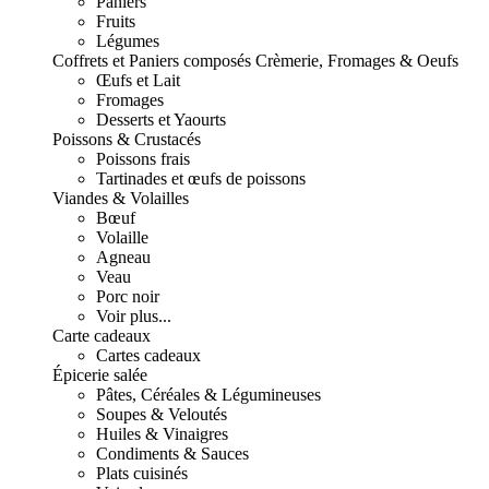
Paniers
Fruits
Légumes
Coffrets et Paniers composés
Crèmerie, Fromages & Oeufs
Œufs et Lait
Fromages
Desserts et Yaourts
Poissons & Crustacés
Poissons frais
Tartinades et œufs de poissons
Viandes & Volailles
Bœuf
Volaille
Agneau
Veau
Porc noir
Voir plus...
Carte cadeaux
Cartes cadeaux
Épicerie salée
Pâtes, Céréales & Légumineuses
Soupes & Veloutés
Huiles & Vinaigres
Condiments & Sauces
Plats cuisinés