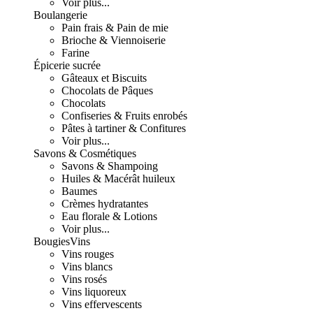
Voir plus...
Boulangerie
Pain frais & Pain de mie
Brioche & Viennoiserie
Farine
Épicerie sucrée
Gâteaux et Biscuits
Chocolats de Pâques
Chocolats
Confiseries & Fruits enrobés
Pâtes à tartiner & Confitures
Voir plus...
Savons & Cosmétiques
Savons & Shampoing
Huiles & Macérât huileux
Baumes
Crèmes hydratantes
Eau florale & Lotions
Voir plus...
Bougies
Vins
Vins rouges
Vins blancs
Vins rosés
Vins liquoreux
Vins effervescents