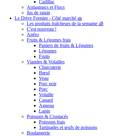
Cadillac
Armagnacs et Flocs
Jus de raisin
Le Drive Fermier - Côté marché 🧺
Les produits fraîcheurs de la semaine 🧊
C'est nouveau !
Apéro
Fruits & Légumes frais
Paniers de fruits & Légumes
Légumes
Fruits
Viandes & Volailles
Charcuterie
Bœuf
Veau
Porc noir
Porc
Volaille
Canard
Agneau
Lapin
Poissons & Crustacés
Poissons frais
Tartinades et œufs de poissons
Boulangerie