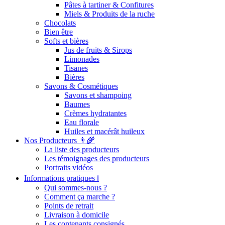
Pâtes à tartiner & Confitures
Miels & Produits de la ruche
Chocolats
Bien être
Softs et bières
Jus de fruits & Sirops
Limonades
Tisanes
Bières
Savons & Cosmétiques
Savons et shampoing
Baumes
Crèmes hydratantes
Eau florale
Huiles et macérât huileux
Nos Producteurs 👨‍🌾
La liste des producteurs
Les témoignages des producteurs
Portraits vidéos
Informations pratiques ℹ️
Qui sommes-nous ?
Comment ça marche ?
Points de retrait
Livraison à domicile
Les contenants consignés