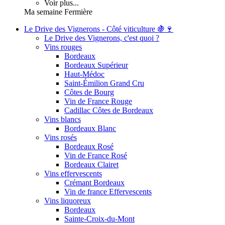
Voir plus...
Ma semaine Fermière
Le Drive des Vignerons - Côté viticulture 🍇🍷
Le Drive des Vignerons, c'est quoi ?
Vins rouges
Bordeaux
Bordeaux Supérieur
Haut-Médoc
Saint-Émilion Grand Cru
Côtes de Bourg
Vin de France Rouge
Cadillac Côtes de Bordeaux
Vins blancs
Bordeaux Blanc
Vins rosés
Bordeaux Rosé
Vin de France Rosé
Bordeaux Clairet
Vins effervescents
Crémant Bordeaux
Vin de france Effervescents
Vins liquoreux
Bordeaux
Sainte-Croix-du-Mont