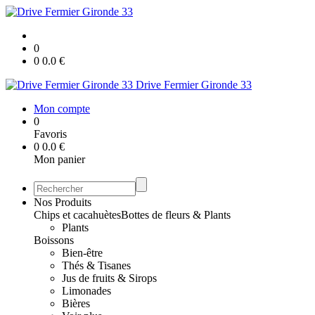
0
0
0.0
€
Drive Fermier Gironde 33
Mon compte
0
Favoris
0
0.0
€
Mon panier
Nos Produits
Chips et cacahuètes
Bottes de fleurs & Plants
Plants
Boissons
Bien-être
Thés & Tisanes
Jus de fruits & Sirops
Limonades
Bières