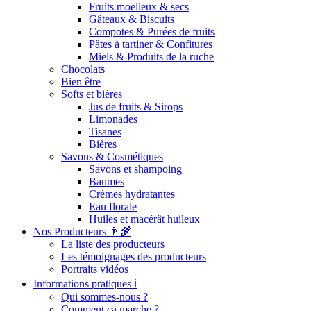
Fruits moelleux & secs
Gâteaux & Biscuits
Compotes & Purées de fruits
Pâtes à tartiner & Confitures
Miels & Produits de la ruche
Chocolats
Bien être
Softs et bières
Jus de fruits & Sirops
Limonades
Tisanes
Bières
Savons & Cosmétiques
Savons et shampoing
Baumes
Crèmes hydratantes
Eau florale
Huiles et macérât huileux
Nos Producteurs 👨‍🌾
La liste des producteurs
Les témoignages des producteurs
Portraits vidéos
Informations pratiques ℹ️
Qui sommes-nous ?
Comment ça marche ?