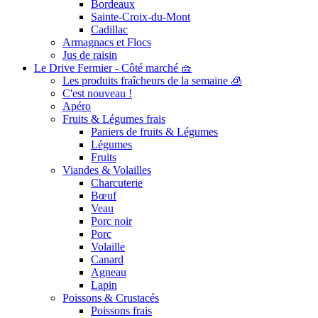
Bordeaux
Sainte-Croix-du-Mont
Cadillac
Armagnacs et Flocs
Jus de raisin
Le Drive Fermier - Côté marché 🧺
Les produits fraîcheurs de la semaine 🧊
C'est nouveau !
Apéro
Fruits & Légumes frais
Paniers de fruits & Légumes
Légumes
Fruits
Viandes & Volailles
Charcuterie
Bœuf
Veau
Porc noir
Porc
Volaille
Canard
Agneau
Lapin
Poissons & Crustacés
Poissons frais