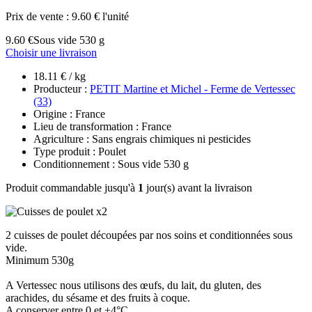
Prix de vente :
9.60 € l'unité
9.60 €
Sous vide 530 g
Choisir une livraison
18.11 € / kg
Producteur :
PETIT Martine et Michel - Ferme de Vertessec
(33)
Origine : France
Lieu de transformation : France
Agriculture : Sans engrais chimiques ni pesticides
Type produit : Poulet
Conditionnement : Sous vide 530 g
Produit commandable jusqu'à
1
jour(s) avant la livraison
2 cuisses de poulet découpées par nos soins et conditionnées sous
vide.
Minimum 530g
A Vertessec nous utilisons des œufs, du lait, du gluten, des
arachides, du sésame et des fruits à coque.
A conserver entre 0 et +4°C.