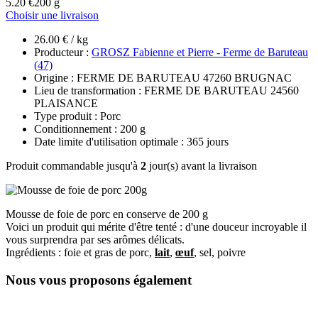
5.20 €
200 g
Choisir une livraison
26.00 € / kg
Producteur :
GROSZ Fabienne et Pierre - Ferme de Baruteau
(47)
Origine : FERME DE BARUTEAU 47260 BRUGNAC
Lieu de transformation : FERME DE BARUTEAU 24560
PLAISANCE
Type produit : Porc
Conditionnement : 200 g
Date limite d'utilisation optimale : 365 jours
Produit commandable jusqu'à
2
jour(s) avant la livraison
Mousse de foie de porc en conserve de 200 g
Voici un produit qui mérite d'être tenté : d'une douceur incroyable il
vous surprendra par ses arômes délicats.
Ingrédients : foie et gras de porc,
lait
,
œuf
, sel, poivre
Nous vous proposons également