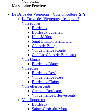
Voir plus...
Ma semaine Fermière
Le Drive des Vignerons - Côté viticulture 🍇🍷
Le Drive des Vignerons, c'est quoi ?
Vins rouges
Bordeaux
Bordeaux Supérieur
Haut-Médoc
Saint-Émilion Grand Cru
Côtes de Bourg
Vin de France Rouge
Cadillac Côtes de Bordeaux
Vins blancs
Bordeaux Blanc
Vins rosés
Bordeaux Rosé
Vin de France Rosé
Bordeaux Clairet
Vins effervescents
Crémant Bordeaux
Vin de france Effervescents
Vins liquoreux
Bordeaux
Sainte-Croix-du-Mont