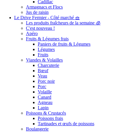
Cadillac
Armagnacs et Flocs
Jus de raisin
Le Drive Fermier - Côté marché 🧺
Les produits fraîcheurs de la semaine 🧊
C'est nouveau !
Apéro
Fruits & Légumes frais
Paniers de fruits & Légumes
Légumes
Fruits
Viandes & Volailles
Charcuterie
Bœuf
Veau
Porc noir
Porc
Volaille
Canard
Agneau
Lapin
Poissons & Crustacés
Poissons frais
Tartinades et œufs de poissons
Boulangerie