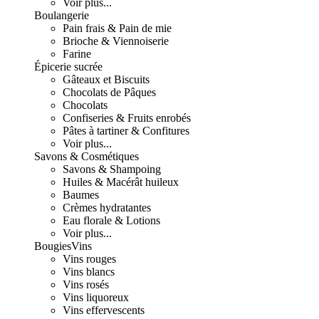
Voir plus...
Boulangerie
Pain frais & Pain de mie
Brioche & Viennoiserie
Farine
Épicerie sucrée
Gâteaux et Biscuits
Chocolats de Pâques
Chocolats
Confiseries & Fruits enrobés
Pâtes à tartiner & Confitures
Voir plus...
Savons & Cosmétiques
Savons & Shampoing
Huiles & Macérât huileux
Baumes
Crèmes hydratantes
Eau florale & Lotions
Voir plus...
Bougies
Vins
Vins rouges
Vins blancs
Vins rosés
Vins liquoreux
Vins effervescents