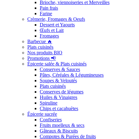
Brioche, viennoiseries et Merveilles
Pain frais
Farine
Crèmerie, Fromages & Oeufs
Dessert et Yaourts
Œufs et Lait
Fromages
Barbecue 🔥
Plats cuisinés
Nos produits BIO
Promotions 📢
Épicerie salée & Plats cuisinés
Conserves & Sauces
Pâtes, Céréales & Légumineuses
Soupes & Veloutés
Plats cuisinés
Conserves de légumes
Huiles & Vinaigres
Spiruline
Chips et cacahuètes
Épicerie sucrée
Confiseries
Fruits moelleux & secs
Gâteaux & Biscuits
Compotes & Purées de fruits