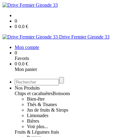
0
0
0.0
€
Drive Fermier Gironde 33
Mon compte
0
Favoris
0
0.0
€
Mon panier
Nos Produits
Chips et cacahuètes
Boissons
Bien-être
Thés & Tisanes
Jus de fruits & Sirops
Limonades
Bières
Voir plus...
Fruits & Légumes frais