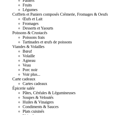
Paniers
Fruits
Légumes
Coffrets et Paniers composés
Crèmerie, Fromages & Oeufs
Œufs et Lait
Fromages
Desserts et Yaourts
Poissons & Crustacés
Poissons frais
Tartinades et œufs de poissons
Viandes & Volailles
Bœuf
Volaille
Agneau
Veau
Porc noir
Voir plus...
Carte cadeaux
Cartes cadeaux
Épicerie salée
Pâtes, Céréales & Légumineuses
Soupes & Veloutés
Huiles & Vinaigres
Condiments & Sauces
Plats cuisinés