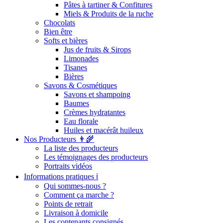
Pâtes à tartiner & Confitures
Miels & Produits de la ruche
Chocolats
Bien être
Softs et bières
Jus de fruits & Sirops
Limonades
Tisanes
Bières
Savons & Cosmétiques
Savons et shampoing
Baumes
Crèmes hydratantes
Eau florale
Huiles et macérât huileux
Nos Producteurs 👨‍🌾
La liste des producteurs
Les témoignages des producteurs
Portraits vidéos
Informations pratiques ℹ️
Qui sommes-nous ?
Comment ça marche ?
Points de retrait
Livraison à domicile
Les contenants consignés