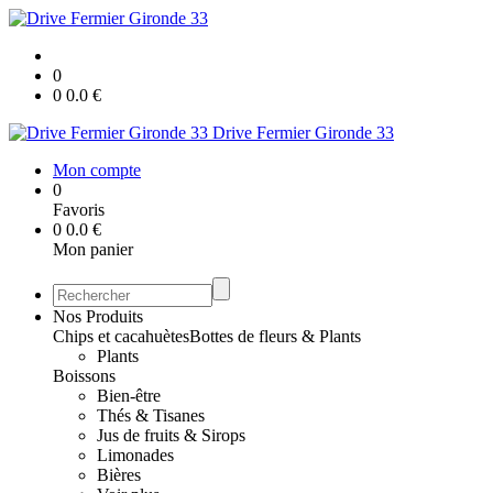
0
0
0.0
€
Drive Fermier Gironde 33
Mon compte
0
Favoris
0
0.0
€
Mon panier
Nos Produits
Chips et cacahuètes
Bottes de fleurs & Plants
Plants
Boissons
Bien-être
Thés & Tisanes
Jus de fruits & Sirops
Limonades
Bières