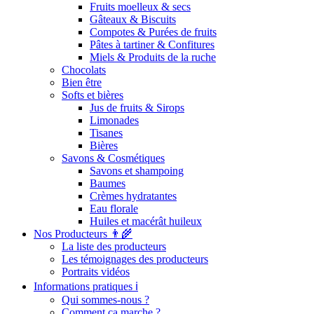
Fruits moelleux & secs
Gâteaux & Biscuits
Compotes & Purées de fruits
Pâtes à tartiner & Confitures
Miels & Produits de la ruche
Chocolats
Bien être
Softs et bières
Jus de fruits & Sirops
Limonades
Tisanes
Bières
Savons & Cosmétiques
Savons et shampoing
Baumes
Crèmes hydratantes
Eau florale
Huiles et macérât huileux
Nos Producteurs 👨‍🌾
La liste des producteurs
Les témoignages des producteurs
Portraits vidéos
Informations pratiques ℹ️
Qui sommes-nous ?
Comment ça marche ?