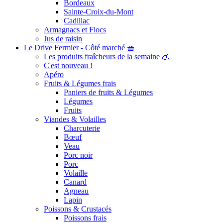
Bordeaux
Sainte-Croix-du-Mont
Cadillac
Armagnacs et Flocs
Jus de raisin
Le Drive Fermier - Côté marché 🧺
Les produits fraîcheurs de la semaine 🧊
C'est nouveau !
Apéro
Fruits & Légumes frais
Paniers de fruits & Légumes
Légumes
Fruits
Viandes & Volailles
Charcuterie
Bœuf
Veau
Porc noir
Porc
Volaille
Canard
Agneau
Lapin
Poissons & Crustacés
Poissons frais