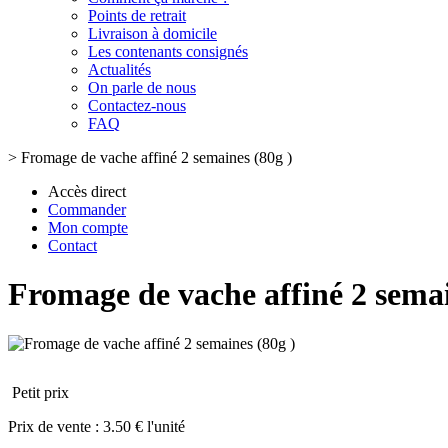
Points de retrait
Livraison à domicile
Les contenants consignés
Actualités
On parle de nous
Contactez-nous
FAQ
>
Fromage de vache affiné 2 semaines (80g )
Accès direct
Commander
Mon compte
Contact
Fromage de vache affiné 2 semai
Petit prix
Prix de vente :
3.50 € l'unité