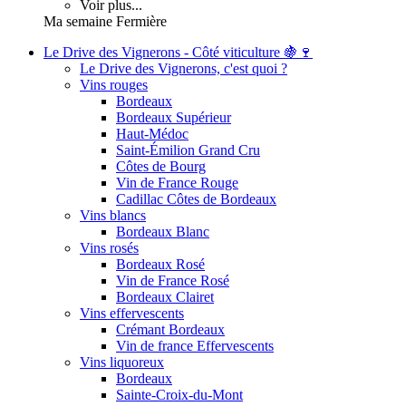
Voir plus...
Ma semaine Fermière
Le Drive des Vignerons - Côté viticulture 🍇🍷
Le Drive des Vignerons, c'est quoi ?
Vins rouges
Bordeaux
Bordeaux Supérieur
Haut-Médoc
Saint-Émilion Grand Cru
Côtes de Bourg
Vin de France Rouge
Cadillac Côtes de Bordeaux
Vins blancs
Bordeaux Blanc
Vins rosés
Bordeaux Rosé
Vin de France Rosé
Bordeaux Clairet
Vins effervescents
Crémant Bordeaux
Vin de france Effervescents
Vins liquoreux
Bordeaux
Sainte-Croix-du-Mont