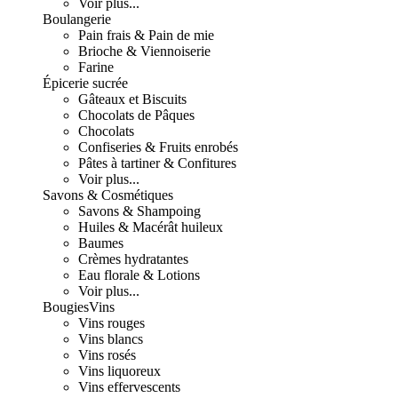
Voir plus...
Boulangerie
Pain frais & Pain de mie
Brioche & Viennoiserie
Farine
Épicerie sucrée
Gâteaux et Biscuits
Chocolats de Pâques
Chocolats
Confiseries & Fruits enrobés
Pâtes à tartiner & Confitures
Voir plus...
Savons & Cosmétiques
Savons & Shampoing
Huiles & Macérât huileux
Baumes
Crèmes hydratantes
Eau florale & Lotions
Voir plus...
Bougies
Vins
Vins rouges
Vins blancs
Vins rosés
Vins liquoreux
Vins effervescents