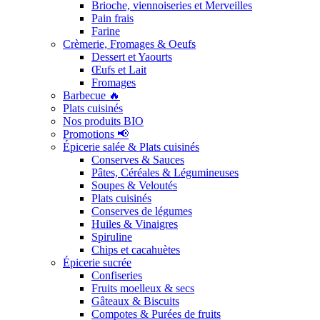
Brioche, viennoiseries et Merveilles
Pain frais
Farine
Crèmerie, Fromages & Oeufs
Dessert et Yaourts
Œufs et Lait
Fromages
Barbecue 🔥
Plats cuisinés
Nos produits BIO
Promotions 📢
Épicerie salée & Plats cuisinés
Conserves & Sauces
Pâtes, Céréales & Légumineuses
Soupes & Veloutés
Plats cuisinés
Conserves de légumes
Huiles & Vinaigres
Spiruline
Chips et cacahuètes
Épicerie sucrée
Confiseries
Fruits moelleux & secs
Gâteaux & Biscuits
Compotes & Purées de fruits