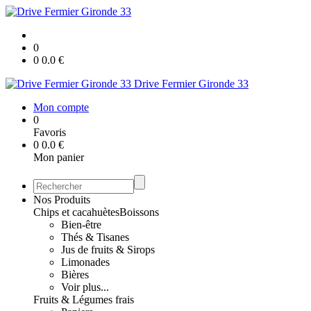
0
0
0.0
€
Drive Fermier Gironde 33
Mon compte
0
Favoris
0
0.0
€
Mon panier
Nos Produits
Chips et cacahuètes
Boissons
Bien-être
Thés & Tisanes
Jus de fruits & Sirops
Limonades
Bières
Voir plus...
Fruits & Légumes frais