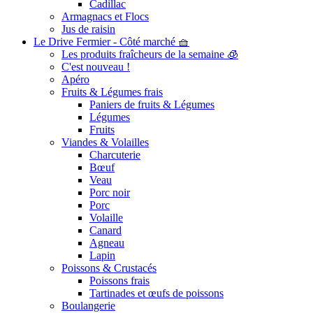
Cadillac
Armagnacs et Flocs
Jus de raisin
Le Drive Fermier - Côté marché 🧺
Les produits fraîcheurs de la semaine 🧊
C'est nouveau !
Apéro
Fruits & Légumes frais
Paniers de fruits & Légumes
Légumes
Fruits
Viandes & Volailles
Charcuterie
Bœuf
Veau
Porc noir
Porc
Volaille
Canard
Agneau
Lapin
Poissons & Crustacés
Poissons frais
Tartinades et œufs de poissons
Boulangerie