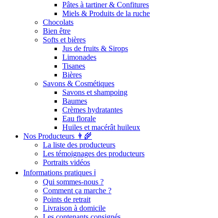
Pâtes à tartiner & Confitures
Miels & Produits de la ruche
Chocolats
Bien être
Softs et bières
Jus de fruits & Sirops
Limonades
Tisanes
Bières
Savons & Cosmétiques
Savons et shampoing
Baumes
Crèmes hydratantes
Eau florale
Huiles et macérât huileux
Nos Producteurs 👨‍🌾
La liste des producteurs
Les témoignages des producteurs
Portraits vidéos
Informations pratiques ℹ️
Qui sommes-nous ?
Comment ça marche ?
Points de retrait
Livraison à domicile
Les contenants consignés