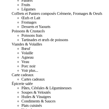
Paniers
Fruits
Légumes
Coffrets et Paniers composés
Crèmerie, Fromages & Oeufs
Œufs et Lait
Fromages
Desserts et Yaourts
Poissons & Crustacés
Poissons frais
Tartinades et œufs de poissons
Viandes & Volailles
Bœuf
Volaille
Agneau
Veau
Porc noir
Voir plus...
Carte cadeaux
Cartes cadeaux
Épicerie salée
Pâtes, Céréales & Légumineuses
Soupes & Veloutés
Huiles & Vinaigres
Condiments & Sauces
Plats cuisinés