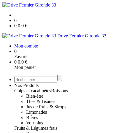
0
0
0.0
€
Drive Fermier Gironde 33
Mon compte
0
Favoris
0
0.0
€
Mon panier
Nos Produits
Chips et cacahuètes
Boissons
Bien-être
Thés & Tisanes
Jus de fruits & Sirops
Limonades
Bières
Voir plus...
Fruits & Légumes frais