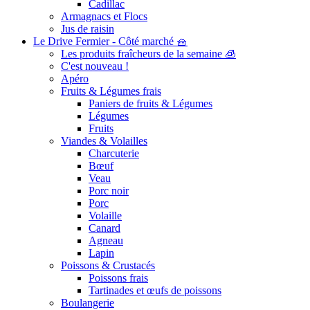
Cadillac
Armagnacs et Flocs
Jus de raisin
Le Drive Fermier - Côté marché 🧺
Les produits fraîcheurs de la semaine 🧊
C'est nouveau !
Apéro
Fruits & Légumes frais
Paniers de fruits & Légumes
Légumes
Fruits
Viandes & Volailles
Charcuterie
Bœuf
Veau
Porc noir
Porc
Volaille
Canard
Agneau
Lapin
Poissons & Crustacés
Poissons frais
Tartinades et œufs de poissons
Boulangerie