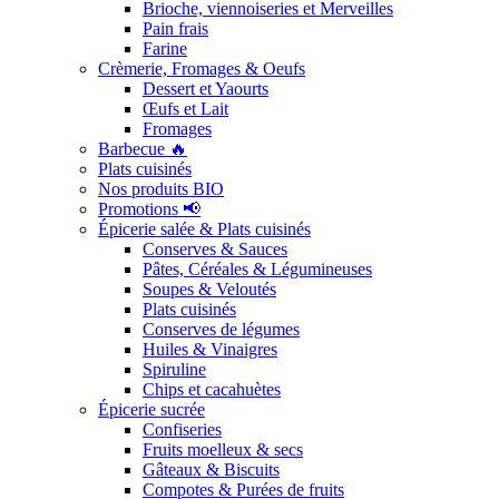
Brioche, viennoiseries et Merveilles
Pain frais
Farine
Crèmerie, Fromages & Oeufs
Dessert et Yaourts
Œufs et Lait
Fromages
Barbecue 🔥
Plats cuisinés
Nos produits BIO
Promotions 📢
Épicerie salée & Plats cuisinés
Conserves & Sauces
Pâtes, Céréales & Légumineuses
Soupes & Veloutés
Plats cuisinés
Conserves de légumes
Huiles & Vinaigres
Spiruline
Chips et cacahuètes
Épicerie sucrée
Confiseries
Fruits moelleux & secs
Gâteaux & Biscuits
Compotes & Purées de fruits