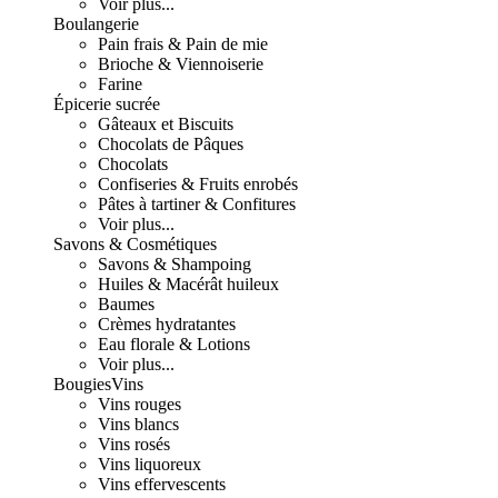
Voir plus...
Boulangerie
Pain frais & Pain de mie
Brioche & Viennoiserie
Farine
Épicerie sucrée
Gâteaux et Biscuits
Chocolats de Pâques
Chocolats
Confiseries & Fruits enrobés
Pâtes à tartiner & Confitures
Voir plus...
Savons & Cosmétiques
Savons & Shampoing
Huiles & Macérât huileux
Baumes
Crèmes hydratantes
Eau florale & Lotions
Voir plus...
Bougies
Vins
Vins rouges
Vins blancs
Vins rosés
Vins liquoreux
Vins effervescents