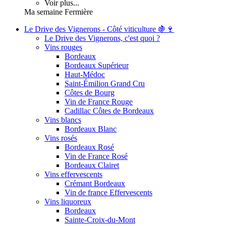
Voir plus...
Ma semaine Fermière
Le Drive des Vignerons - Côté viticulture 🍇🍷
Le Drive des Vignerons, c'est quoi ?
Vins rouges
Bordeaux
Bordeaux Supérieur
Haut-Médoc
Saint-Émilion Grand Cru
Côtes de Bourg
Vin de France Rouge
Cadillac Côtes de Bordeaux
Vins blancs
Bordeaux Blanc
Vins rosés
Bordeaux Rosé
Vin de France Rosé
Bordeaux Clairet
Vins effervescents
Crémant Bordeaux
Vin de france Effervescents
Vins liquoreux
Bordeaux
Sainte-Croix-du-Mont