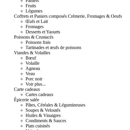
Paniers
Fruits
Légumes
Coffrets et Paniers composés
Crèmerie, Fromages & Oeufs
Œufs et Lait
Fromages
Desserts et Yaourts
Poissons & Crustacés
Poissons frais
Tartinades et œufs de poissons
Viandes & Volailles
Bœuf
Volaille
Agneau
Veau
Porc noir
Voir plus...
Carte cadeaux
Cartes cadeaux
Épicerie salée
Pâtes, Céréales & Légumineuses
Soupes & Veloutés
Huiles & Vinaigres
Condiments & Sauces
Plats cuisinés