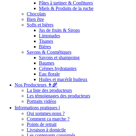
Pâtes à tartiner & Confitures
Miels & Produits de la ruche
Chocolats
Bien être
Softs et bières
Jus de fruits & Sirops
Limonades
Tisanes
Bières
Savons & Cosmétiques
Savons et shampoing
Baumes
Crèmes hydratantes
Eau florale
Huiles et macérât huileux
Nos Producteurs 👨‍🌾
La liste des producteurs
Les témoignages des producteurs
Portraits vidéos
Informations pratiques ℹ️
Qui sommes-nous ?
Comment ça marche ?
Points de retrait
Livraison à domicile
Les contenants consignés