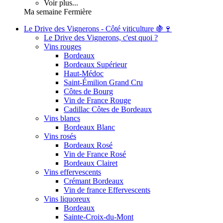
Voir plus...
Ma semaine Fermière
Le Drive des Vignerons - Côté viticulture 🍇🍷
Le Drive des Vignerons, c'est quoi ?
Vins rouges
Bordeaux
Bordeaux Supérieur
Haut-Médoc
Saint-Émilion Grand Cru
Côtes de Bourg
Vin de France Rouge
Cadillac Côtes de Bordeaux
Vins blancs
Bordeaux Blanc
Vins rosés
Bordeaux Rosé
Vin de France Rosé
Bordeaux Clairet
Vins effervescents
Crémant Bordeaux
Vin de france Effervescents
Vins liquoreux
Bordeaux
Sainte-Croix-du-Mont