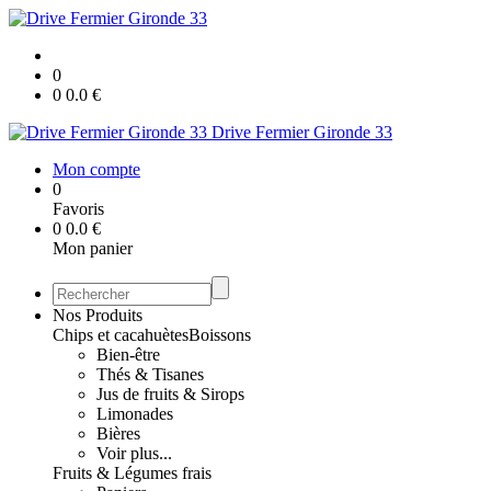
0
0
0.0
€
Drive Fermier Gironde 33
Mon compte
0
Favoris
0
0.0
€
Mon panier
Nos Produits
Chips et cacahuètes
Boissons
Bien-être
Thés & Tisanes
Jus de fruits & Sirops
Limonades
Bières
Voir plus...
Fruits & Légumes frais