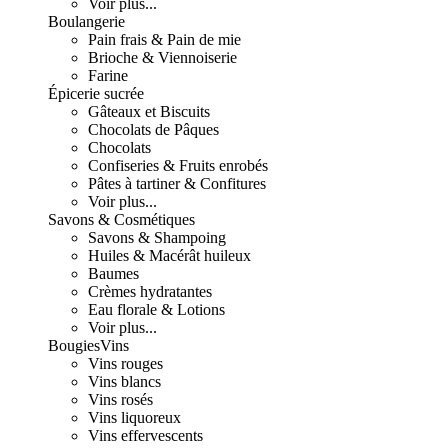
Voir plus...
Boulangerie
Pain frais & Pain de mie
Brioche & Viennoiserie
Farine
Épicerie sucrée
Gâteaux et Biscuits
Chocolats de Pâques
Chocolats
Confiseries & Fruits enrobés
Pâtes à tartiner & Confitures
Voir plus...
Savons & Cosmétiques
Savons & Shampoing
Huiles & Macérât huileux
Baumes
Crèmes hydratantes
Eau florale & Lotions
Voir plus...
Bougies
Vins
Vins rouges
Vins blancs
Vins rosés
Vins liquoreux
Vins effervescents