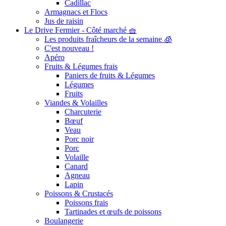
Cadillac
Armagnacs et Flocs
Jus de raisin
Le Drive Fermier - Côté marché 🧺
Les produits fraîcheurs de la semaine 🧊
C'est nouveau !
Apéro
Fruits & Légumes frais
Paniers de fruits & Légumes
Légumes
Fruits
Viandes & Volailles
Charcuterie
Bœuf
Veau
Porc noir
Porc
Volaille
Canard
Agneau
Lapin
Poissons & Crustacés
Poissons frais
Tartinades et œufs de poissons
Boulangerie