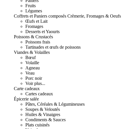
Paniers
Fruits
Légumes
Coffrets et Paniers composés
Crèmerie, Fromages & Oeufs
Œufs et Lait
Fromages
Desserts et Yaourts
Poissons & Crustacés
Poissons frais
Tartinades et œufs de poissons
Viandes & Volailles
Bœuf
Volaille
Agneau
Veau
Porc noir
Voir plus...
Carte cadeaux
Cartes cadeaux
Épicerie salée
Pâtes, Céréales & Légumineuses
Soupes & Veloutés
Huiles & Vinaigres
Condiments & Sauces
Plats cuisinés