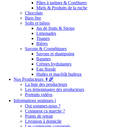
Pâtes à tartiner & Confitures
Miels & Produits de la ruche
Chocolats
Bien être
Softs et bières
Jus de fruits & Sirops
Limonades
Tisanes
Bières
Savons & Cosmétiques
Savons et shampoing
Baumes
Crèmes hydratantes
Eau florale
Huiles et macérât huileux
Nos Producteurs 👨‍🌾
La liste des producteurs
Les témoignages des producteurs
Portraits vidéos
Informations pratiques ℹ️
Qui sommes-nous ?
Comment ça marche ?
Points de retrait
Livraison à domicile
Les contenants consignés