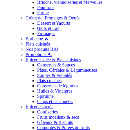
Brioche, viennoiseries et Merveilles
Pain frais
Farine
Crèmerie, Fromages & Oeufs
Dessert et Yaourts
Œufs et Lait
Fromages
Barbecue 🔥
Plats cuisinés
Nos produits BIO
Promotions 📢
Épicerie salée & Plats cuisinés
Conserves & Sauces
Pâtes, Céréales & Légumineuses
Soupes & Veloutés
Plats cuisinés
Conserves de légumes
Huiles & Vinaigres
Spiruline
Chips et cacahuètes
Épicerie sucrée
Confiseries
Fruits moelleux & secs
Gâteaux & Biscuits
Compotes & Purées de fruits