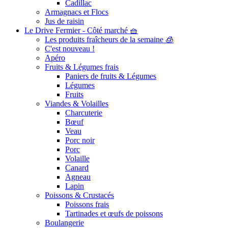
Cadillac
Armagnacs et Flocs
Jus de raisin
Le Drive Fermier - Côté marché 🧺
Les produits fraîcheurs de la semaine 🧊
C'est nouveau !
Apéro
Fruits & Légumes frais
Paniers de fruits & Légumes
Légumes
Fruits
Viandes & Volailles
Charcuterie
Bœuf
Veau
Porc noir
Porc
Volaille
Canard
Agneau
Lapin
Poissons & Crustacés
Poissons frais
Tartinades et œufs de poissons
Boulangerie