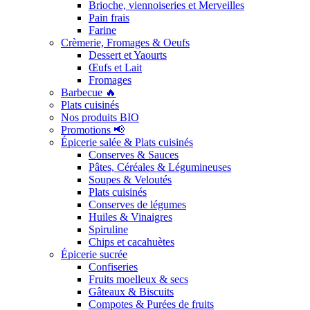
Brioche, viennoiseries et Merveilles
Pain frais
Farine
Crèmerie, Fromages & Oeufs
Dessert et Yaourts
Œufs et Lait
Fromages
Barbecue 🔥
Plats cuisinés
Nos produits BIO
Promotions 📢
Épicerie salée & Plats cuisinés
Conserves & Sauces
Pâtes, Céréales & Légumineuses
Soupes & Veloutés
Plats cuisinés
Conserves de légumes
Huiles & Vinaigres
Spiruline
Chips et cacahuètes
Épicerie sucrée
Confiseries
Fruits moelleux & secs
Gâteaux & Biscuits
Compotes & Purées de fruits