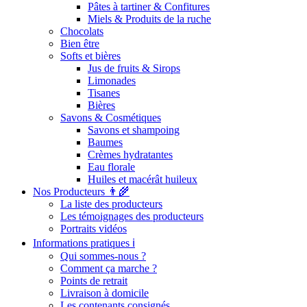
Pâtes à tartiner & Confitures
Miels & Produits de la ruche
Chocolats
Bien être
Softs et bières
Jus de fruits & Sirops
Limonades
Tisanes
Bières
Savons & Cosmétiques
Savons et shampoing
Baumes
Crèmes hydratantes
Eau florale
Huiles et macérât huileux
Nos Producteurs 👨‍🌾
La liste des producteurs
Les témoignages des producteurs
Portraits vidéos
Informations pratiques ℹ️
Qui sommes-nous ?
Comment ça marche ?
Points de retrait
Livraison à domicile
Les contenants consignés