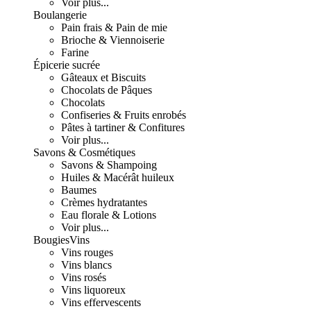
Voir plus...
Boulangerie
Pain frais & Pain de mie
Brioche & Viennoiserie
Farine
Épicerie sucrée
Gâteaux et Biscuits
Chocolats de Pâques
Chocolats
Confiseries & Fruits enrobés
Pâtes à tartiner & Confitures
Voir plus...
Savons & Cosmétiques
Savons & Shampoing
Huiles & Macérât huileux
Baumes
Crèmes hydratantes
Eau florale & Lotions
Voir plus...
Bougies
Vins
Vins rouges
Vins blancs
Vins rosés
Vins liquoreux
Vins effervescents