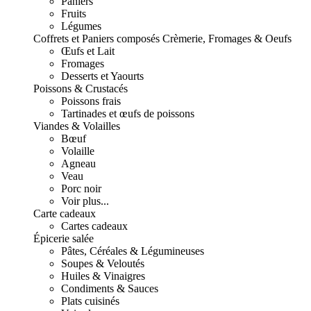
Paniers
Fruits
Légumes
Coffrets et Paniers composés
Crèmerie, Fromages & Oeufs
Œufs et Lait
Fromages
Desserts et Yaourts
Poissons & Crustacés
Poissons frais
Tartinades et œufs de poissons
Viandes & Volailles
Bœuf
Volaille
Agneau
Veau
Porc noir
Voir plus...
Carte cadeaux
Cartes cadeaux
Épicerie salée
Pâtes, Céréales & Légumineuses
Soupes & Veloutés
Huiles & Vinaigres
Condiments & Sauces
Plats cuisinés