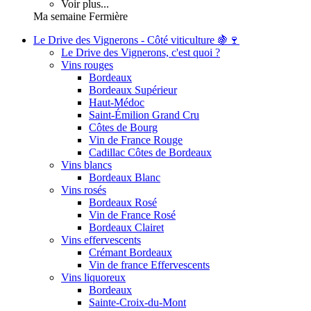
Voir plus...
Ma semaine Fermière
Le Drive des Vignerons - Côté viticulture 🍇🍷
Le Drive des Vignerons, c'est quoi ?
Vins rouges
Bordeaux
Bordeaux Supérieur
Haut-Médoc
Saint-Émilion Grand Cru
Côtes de Bourg
Vin de France Rouge
Cadillac Côtes de Bordeaux
Vins blancs
Bordeaux Blanc
Vins rosés
Bordeaux Rosé
Vin de France Rosé
Bordeaux Clairet
Vins effervescents
Crémant Bordeaux
Vin de france Effervescents
Vins liquoreux
Bordeaux
Sainte-Croix-du-Mont