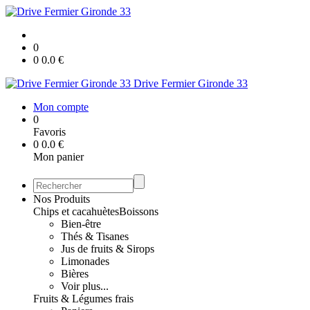
0
0
0.0
€
Drive Fermier Gironde 33
Mon compte
0
Favoris
0
0.0
€
Mon panier
Nos Produits
Chips et cacahuètes
Boissons
Bien-être
Thés & Tisanes
Jus de fruits & Sirops
Limonades
Bières
Voir plus...
Fruits & Légumes frais