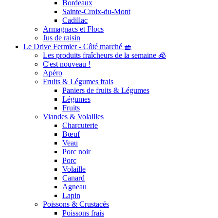
Bordeaux
Sainte-Croix-du-Mont
Cadillac
Armagnacs et Flocs
Jus de raisin
Le Drive Fermier - Côté marché 🧺
Les produits fraîcheurs de la semaine 🧊
C'est nouveau !
Apéro
Fruits & Légumes frais
Paniers de fruits & Légumes
Légumes
Fruits
Viandes & Volailles
Charcuterie
Bœuf
Veau
Porc noir
Porc
Volaille
Canard
Agneau
Lapin
Poissons & Crustacés
Poissons frais