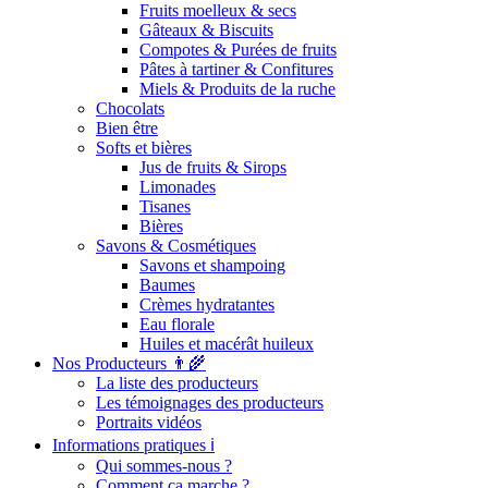
Fruits moelleux & secs
Gâteaux & Biscuits
Compotes & Purées de fruits
Pâtes à tartiner & Confitures
Miels & Produits de la ruche
Chocolats
Bien être
Softs et bières
Jus de fruits & Sirops
Limonades
Tisanes
Bières
Savons & Cosmétiques
Savons et shampoing
Baumes
Crèmes hydratantes
Eau florale
Huiles et macérât huileux
Nos Producteurs 👨‍🌾
La liste des producteurs
Les témoignages des producteurs
Portraits vidéos
Informations pratiques ℹ️
Qui sommes-nous ?
Comment ça marche ?