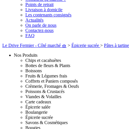
Points de retrait
Livraison à domicile
Les contenants consignés
Actualités
On parle de nous
Contactez-nous
FAQ
Le Drive Fermier - Côté marché 🧺
>
Épicerie sucrée
>
Pâtes à tartin
Nos Produits
Chips et cacahuètes
Bottes de fleurs & Plants
Boissons
Fruits & Légumes frais
Coffrets et Paniers composés
Crèmerie, Fromages & Oeufs
Poissons & Crustacés
Viandes & Volailles
Carte cadeaux
Épicerie salée
Boulangerie
Épicerie sucrée
Savons & Cosmétiques
Bougies