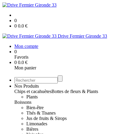
0
0
0.0
€
Drive Fermier Gironde 33
Mon compte
0
Favoris
0
0.0
€
Mon panier
Nos Produits
Chips et cacahuètes
Bottes de fleurs & Plants
Plants
Boissons
Bien-être
Thés & Tisanes
Jus de fruits & Sirops
Limonades
Bières