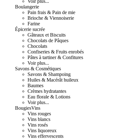
Voir plus...
Boulangerie
Pain frais & Pain de mie
Brioche & Viennoiserie
Farine
Épicerie sucrée
Gâteaux et Biscuits
Chocolats de Pâques
Chocolats
Confiseries & Fruits enrobés
Pâtes à tartiner & Confitures
Voir plus...
Savons & Cosmétiques
Savons & Shampoing
Huiles & Macérât huileux
Baumes
Crèmes hydratantes
Eau florale & Lotions
Voir plus...
Bougies
Vins
Vins rouges
Vins blancs
Vins rosés
Vins liquoreux
Vins effervescents