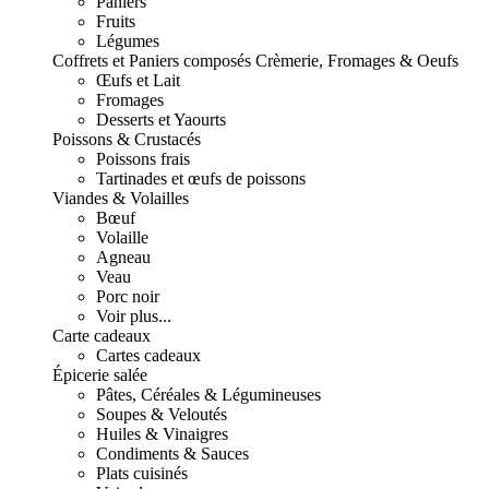
Paniers
Fruits
Légumes
Coffrets et Paniers composés
Crèmerie, Fromages & Oeufs
Œufs et Lait
Fromages
Desserts et Yaourts
Poissons & Crustacés
Poissons frais
Tartinades et œufs de poissons
Viandes & Volailles
Bœuf
Volaille
Agneau
Veau
Porc noir
Voir plus...
Carte cadeaux
Cartes cadeaux
Épicerie salée
Pâtes, Céréales & Légumineuses
Soupes & Veloutés
Huiles & Vinaigres
Condiments & Sauces
Plats cuisinés