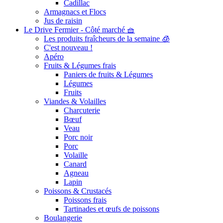
Cadillac
Armagnacs et Flocs
Jus de raisin
Le Drive Fermier - Côté marché 🧺
Les produits fraîcheurs de la semaine 🧊
C'est nouveau !
Apéro
Fruits & Légumes frais
Paniers de fruits & Légumes
Légumes
Fruits
Viandes & Volailles
Charcuterie
Bœuf
Veau
Porc noir
Porc
Volaille
Canard
Agneau
Lapin
Poissons & Crustacés
Poissons frais
Tartinades et œufs de poissons
Boulangerie