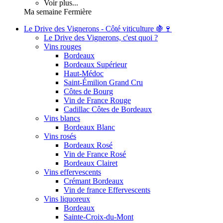
Voir plus...
Ma semaine Fermière
Le Drive des Vignerons - Côté viticulture 🍇🍷
Le Drive des Vignerons, c'est quoi ?
Vins rouges
Bordeaux
Bordeaux Supérieur
Haut-Médoc
Saint-Émilion Grand Cru
Côtes de Bourg
Vin de France Rouge
Cadillac Côtes de Bordeaux
Vins blancs
Bordeaux Blanc
Vins rosés
Bordeaux Rosé
Vin de France Rosé
Bordeaux Clairet
Vins effervescents
Crémant Bordeaux
Vin de france Effervescents
Vins liquoreux
Bordeaux
Sainte-Croix-du-Mont