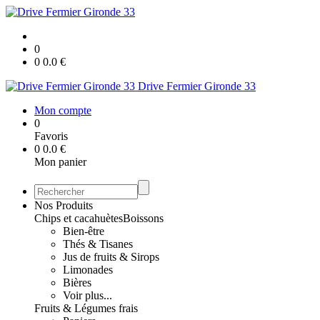
0
0
0.0
€
Drive Fermier Gironde 33
Mon compte
0
Favoris
0
0.0
€
Mon panier
Nos Produits
Chips et cacahuètes
Boissons
Bien-être
Thés & Tisanes
Jus de fruits & Sirops
Limonades
Bières
Voir plus...
Fruits & Légumes frais