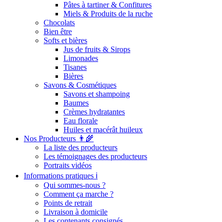
Pâtes à tartiner & Confitures
Miels & Produits de la ruche
Chocolats
Bien être
Softs et bières
Jus de fruits & Sirops
Limonades
Tisanes
Bières
Savons & Cosmétiques
Savons et shampoing
Baumes
Crèmes hydratantes
Eau florale
Huiles et macérât huileux
Nos Producteurs 👨‍🌾
La liste des producteurs
Les témoignages des producteurs
Portraits vidéos
Informations pratiques ℹ️
Qui sommes-nous ?
Comment ça marche ?
Points de retrait
Livraison à domicile
Les contenants consignés