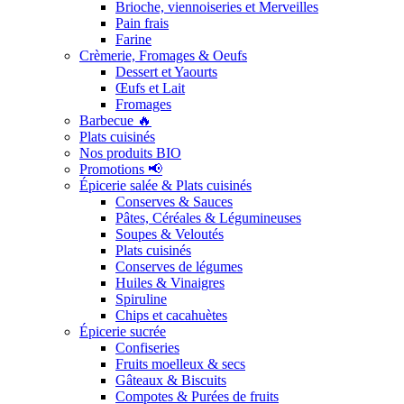
Brioche, viennoiseries et Merveilles
Pain frais
Farine
Crèmerie, Fromages & Oeufs
Dessert et Yaourts
Œufs et Lait
Fromages
Barbecue 🔥
Plats cuisinés
Nos produits BIO
Promotions 📢
Épicerie salée & Plats cuisinés
Conserves & Sauces
Pâtes, Céréales & Légumineuses
Soupes & Veloutés
Plats cuisinés
Conserves de légumes
Huiles & Vinaigres
Spiruline
Chips et cacahuètes
Épicerie sucrée
Confiseries
Fruits moelleux & secs
Gâteaux & Biscuits
Compotes & Purées de fruits