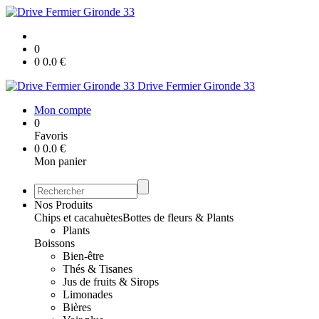
0
0
0.0
€
Drive Fermier Gironde 33
Mon compte
0
Favoris
0
0.0
€
Mon panier
Nos Produits
Chips et cacahuètes
Bottes de fleurs & Plants
Plants
Boissons
Bien-être
Thés & Tisanes
Jus de fruits & Sirops
Limonades
Bières