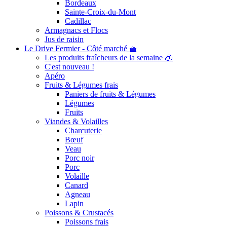
Bordeaux
Sainte-Croix-du-Mont
Cadillac
Armagnacs et Flocs
Jus de raisin
Le Drive Fermier - Côté marché 🧺
Les produits fraîcheurs de la semaine 🧊
C'est nouveau !
Apéro
Fruits & Légumes frais
Paniers de fruits & Légumes
Légumes
Fruits
Viandes & Volailles
Charcuterie
Bœuf
Veau
Porc noir
Porc
Volaille
Canard
Agneau
Lapin
Poissons & Crustacés
Poissons frais