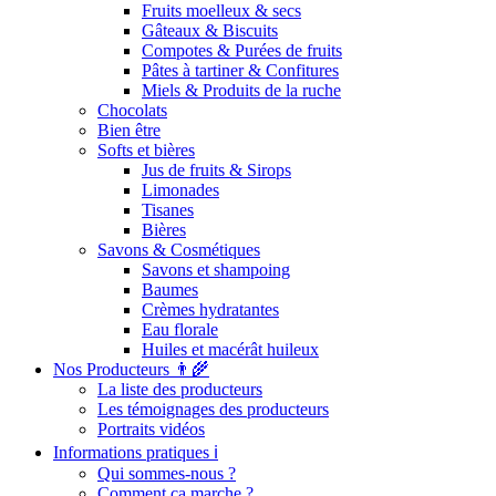
Fruits moelleux & secs
Gâteaux & Biscuits
Compotes & Purées de fruits
Pâtes à tartiner & Confitures
Miels & Produits de la ruche
Chocolats
Bien être
Softs et bières
Jus de fruits & Sirops
Limonades
Tisanes
Bières
Savons & Cosmétiques
Savons et shampoing
Baumes
Crèmes hydratantes
Eau florale
Huiles et macérât huileux
Nos Producteurs 👨‍🌾
La liste des producteurs
Les témoignages des producteurs
Portraits vidéos
Informations pratiques ℹ️
Qui sommes-nous ?
Comment ça marche ?