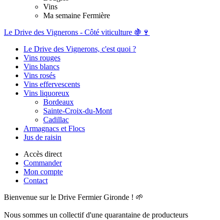
Vins
Ma semaine Fermière
Le Drive des Vignerons - Côté viticulture 🍇🍷
Le Drive des Vignerons, c'est quoi ?
Vins rouges
Vins blancs
Vins rosés
Vins effervescents
Vins liquoreux
Bordeaux
Sainte-Croix-du-Mont
Cadillac
Armagnacs et Flocs
Jus de raisin
Accès direct
Commander
Mon compte
Contact
Bienvenue sur le Drive Fermier Gironde ! 🌱
Nous sommes un collectif d'une quarantaine de producteurs