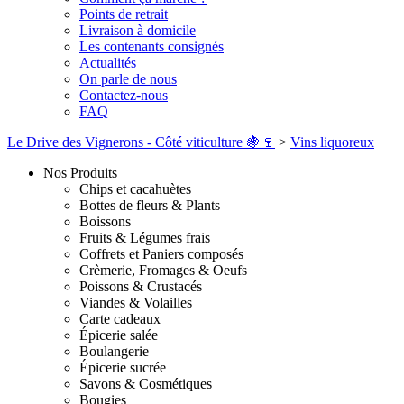
Points de retrait
Livraison à domicile
Les contenants consignés
Actualités
On parle de nous
Contactez-nous
FAQ
Le Drive des Vignerons - Côté viticulture 🍇🍷
>
Vins liquoreux
Nos Produits
Chips et cacahuètes
Bottes de fleurs & Plants
Boissons
Fruits & Légumes frais
Coffrets et Paniers composés
Crèmerie, Fromages & Oeufs
Poissons & Crustacés
Viandes & Volailles
Carte cadeaux
Épicerie salée
Boulangerie
Épicerie sucrée
Savons & Cosmétiques
Bougies