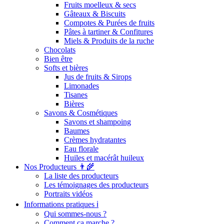
Fruits moelleux & secs
Gâteaux & Biscuits
Compotes & Purées de fruits
Pâtes à tartiner & Confitures
Miels & Produits de la ruche
Chocolats
Bien être
Softs et bières
Jus de fruits & Sirops
Limonades
Tisanes
Bières
Savons & Cosmétiques
Savons et shampoing
Baumes
Crèmes hydratantes
Eau florale
Huiles et macérât huileux
Nos Producteurs 👨‍🌾
La liste des producteurs
Les témoignages des producteurs
Portraits vidéos
Informations pratiques ℹ️
Qui sommes-nous ?
Comment ça marche ?