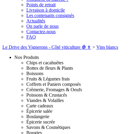
Points de retrait
Livraison à domicile
Les contenants consignés
Actualités
On parle de nous
Contactez-nous
FAQ
Le Drive des Vignerons - Côté viticulture 🍇🍷
>
Vins blancs
Nos Produits
Chips et cacahuètes
Bottes de fleurs & Plants
Boissons
Fruits & Légumes frais
Coffrets et Paniers composés
Crèmerie, Fromages & Oeufs
Poissons & Crustacés
Viandes & Volailles
Carte cadeaux
Épicerie salée
Boulangerie
Épicerie sucrée
Savons & Cosmétiques
Bougies