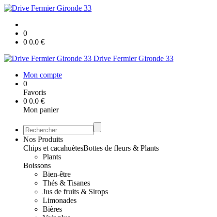
0
0
0.0
€
Drive Fermier Gironde 33
Mon compte
0
Favoris
0
0.0
€
Mon panier
Nos Produits
Chips et cacahuètes
Bottes de fleurs & Plants
Plants
Boissons
Bien-être
Thés & Tisanes
Jus de fruits & Sirops
Limonades
Bières