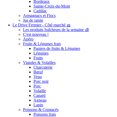
Bordeaux
Sainte-Croix-du-Mont
Cadillac
Armagnacs et Flocs
Jus de raisin
Le Drive Fermier - Côté marché 🧺
Les produits fraîcheurs de la semaine 🧊
C'est nouveau !
Apéro
Fruits & Légumes frais
Paniers de fruits & Légumes
Légumes
Fruits
Viandes & Volailles
Charcuterie
Bœuf
Veau
Porc noir
Porc
Volaille
Canard
Agneau
Lapin
Poissons & Crustacés
Poissons frais