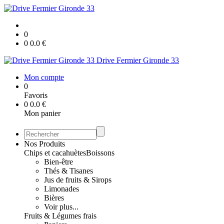
0
0
0.0
€
Drive Fermier Gironde 33
Mon compte
0
Favoris
0
0.0
€
Mon panier
Nos Produits
Chips et cacahuètes
Boissons
Bien-être
Thés & Tisanes
Jus de fruits & Sirops
Limonades
Bières
Voir plus...
Fruits & Légumes frais