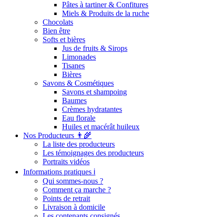
Pâtes à tartiner & Confitures
Miels & Produits de la ruche
Chocolats
Bien être
Softs et bières
Jus de fruits & Sirops
Limonades
Tisanes
Bières
Savons & Cosmétiques
Savons et shampoing
Baumes
Crèmes hydratantes
Eau florale
Huiles et macérât huileux
Nos Producteurs 👨‍🌾
La liste des producteurs
Les témoignages des producteurs
Portraits vidéos
Informations pratiques ℹ️
Qui sommes-nous ?
Comment ça marche ?
Points de retrait
Livraison à domicile
Les contenants consignés