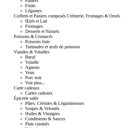
Paniers
Fruits
Légumes
Coffrets et Paniers composés
Crèmerie, Fromages & Oeufs
Œufs et Lait
Fromages
Desserts et Yaourts
Poissons & Crustacés
Poissons frais
Tartinades et œufs de poissons
Viandes & Volailles
Bœuf
Volaille
Agneau
Veau
Porc noir
Voir plus...
Carte cadeaux
Cartes cadeaux
Épicerie salée
Pâtes, Céréales & Légumineuses
Soupes & Veloutés
Huiles & Vinaigres
Condiments & Sauces
Plats cuisinés