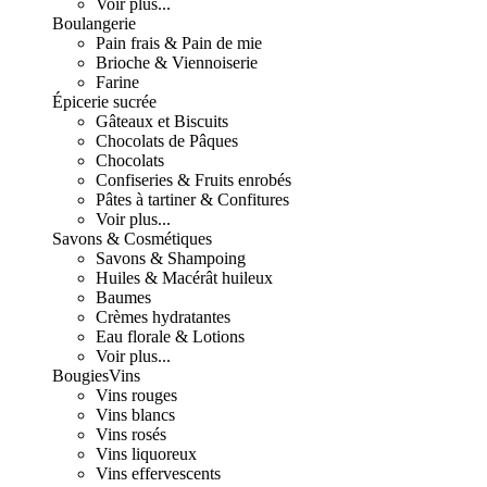
Voir plus...
Boulangerie
Pain frais & Pain de mie
Brioche & Viennoiserie
Farine
Épicerie sucrée
Gâteaux et Biscuits
Chocolats de Pâques
Chocolats
Confiseries & Fruits enrobés
Pâtes à tartiner & Confitures
Voir plus...
Savons & Cosmétiques
Savons & Shampoing
Huiles & Macérât huileux
Baumes
Crèmes hydratantes
Eau florale & Lotions
Voir plus...
Bougies
Vins
Vins rouges
Vins blancs
Vins rosés
Vins liquoreux
Vins effervescents