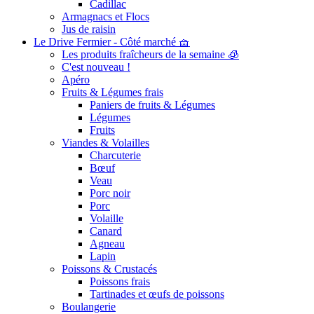
Cadillac
Armagnacs et Flocs
Jus de raisin
Le Drive Fermier - Côté marché 🧺
Les produits fraîcheurs de la semaine 🧊
C'est nouveau !
Apéro
Fruits & Légumes frais
Paniers de fruits & Légumes
Légumes
Fruits
Viandes & Volailles
Charcuterie
Bœuf
Veau
Porc noir
Porc
Volaille
Canard
Agneau
Lapin
Poissons & Crustacés
Poissons frais
Tartinades et œufs de poissons
Boulangerie