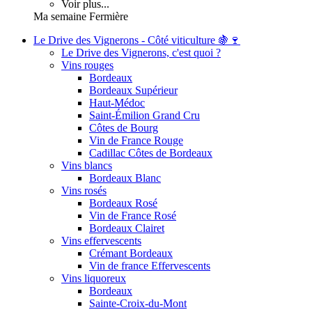
Voir plus...
Ma semaine Fermière
Le Drive des Vignerons - Côté viticulture 🍇🍷
Le Drive des Vignerons, c'est quoi ?
Vins rouges
Bordeaux
Bordeaux Supérieur
Haut-Médoc
Saint-Émilion Grand Cru
Côtes de Bourg
Vin de France Rouge
Cadillac Côtes de Bordeaux
Vins blancs
Bordeaux Blanc
Vins rosés
Bordeaux Rosé
Vin de France Rosé
Bordeaux Clairet
Vins effervescents
Crémant Bordeaux
Vin de france Effervescents
Vins liquoreux
Bordeaux
Sainte-Croix-du-Mont