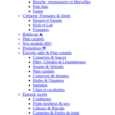
Brioche, viennoiseries et Merveilles
Pain frais
Farine
Crèmerie, Fromages & Oeufs
Dessert et Yaourts
Œufs et Lait
Fromages
Barbecue 🔥
Plats cuisinés
Nos produits BIO
Promotions 📢
Épicerie salée & Plats cuisinés
Conserves & Sauces
Pâtes, Céréales & Légumineuses
Soupes & Veloutés
Plats cuisinés
Conserves de légumes
Huiles & Vinaigres
Spiruline
Chips et cacahuètes
Épicerie sucrée
Confiseries
Fruits moelleux & secs
Gâteaux & Biscuits
Compotes & Purées de fruits