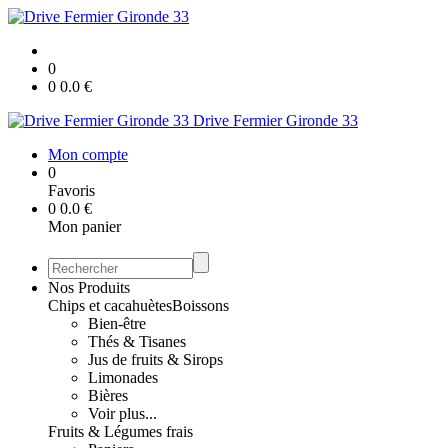
0
0
0.0
€
Drive Fermier Gironde 33
Mon compte
0
Favoris
0
0.0
€
Mon panier
Nos Produits
Chips et cacahuètes
Boissons
Bien-être
Thés & Tisanes
Jus de fruits & Sirops
Limonades
Bières
Voir plus...
Fruits & Légumes frais