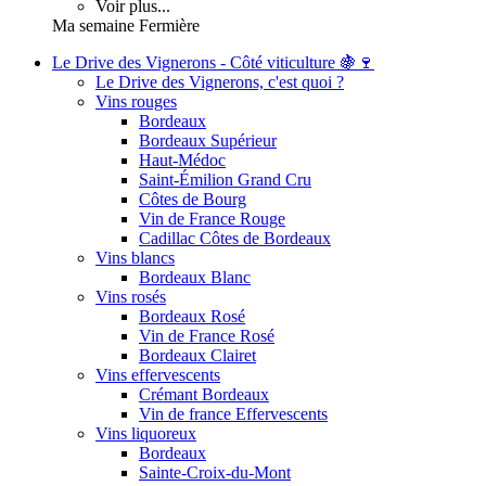
Voir plus...
Ma semaine Fermière
Le Drive des Vignerons - Côté viticulture 🍇🍷
Le Drive des Vignerons, c'est quoi ?
Vins rouges
Bordeaux
Bordeaux Supérieur
Haut-Médoc
Saint-Émilion Grand Cru
Côtes de Bourg
Vin de France Rouge
Cadillac Côtes de Bordeaux
Vins blancs
Bordeaux Blanc
Vins rosés
Bordeaux Rosé
Vin de France Rosé
Bordeaux Clairet
Vins effervescents
Crémant Bordeaux
Vin de france Effervescents
Vins liquoreux
Bordeaux
Sainte-Croix-du-Mont