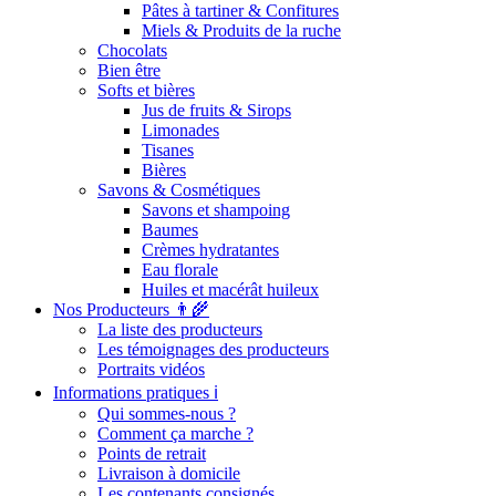
Pâtes à tartiner & Confitures
Miels & Produits de la ruche
Chocolats
Bien être
Softs et bières
Jus de fruits & Sirops
Limonades
Tisanes
Bières
Savons & Cosmétiques
Savons et shampoing
Baumes
Crèmes hydratantes
Eau florale
Huiles et macérât huileux
Nos Producteurs 👨‍🌾
La liste des producteurs
Les témoignages des producteurs
Portraits vidéos
Informations pratiques ℹ️
Qui sommes-nous ?
Comment ça marche ?
Points de retrait
Livraison à domicile
Les contenants consignés