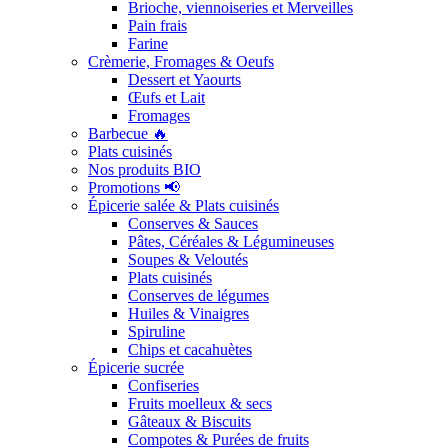
Brioche, viennoiseries et Merveilles
Pain frais
Farine
Crèmerie, Fromages & Oeufs
Dessert et Yaourts
Œufs et Lait
Fromages
Barbecue 🔥
Plats cuisinés
Nos produits BIO
Promotions 📢
Épicerie salée & Plats cuisinés
Conserves & Sauces
Pâtes, Céréales & Légumineuses
Soupes & Veloutés
Plats cuisinés
Conserves de légumes
Huiles & Vinaigres
Spiruline
Chips et cacahuètes
Épicerie sucrée
Confiseries
Fruits moelleux & secs
Gâteaux & Biscuits
Compotes & Purées de fruits