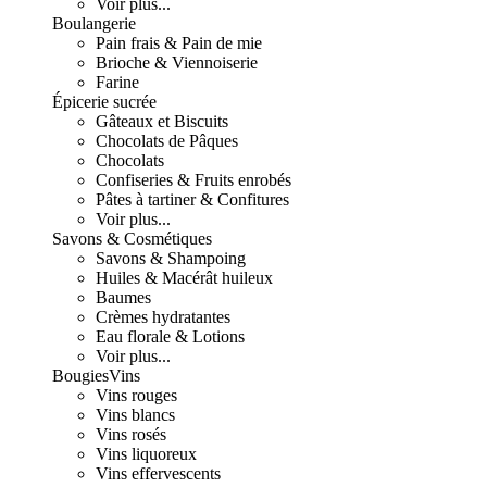
Voir plus...
Boulangerie
Pain frais & Pain de mie
Brioche & Viennoiserie
Farine
Épicerie sucrée
Gâteaux et Biscuits
Chocolats de Pâques
Chocolats
Confiseries & Fruits enrobés
Pâtes à tartiner & Confitures
Voir plus...
Savons & Cosmétiques
Savons & Shampoing
Huiles & Macérât huileux
Baumes
Crèmes hydratantes
Eau florale & Lotions
Voir plus...
Bougies
Vins
Vins rouges
Vins blancs
Vins rosés
Vins liquoreux
Vins effervescents