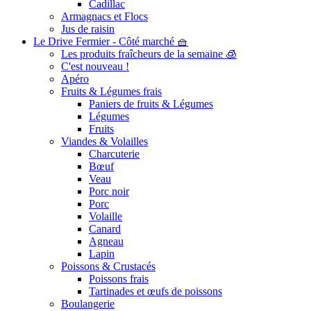
Cadillac
Armagnacs et Flocs
Jus de raisin
Le Drive Fermier - Côté marché 🧺
Les produits fraîcheurs de la semaine 🧊
C'est nouveau !
Apéro
Fruits & Légumes frais
Paniers de fruits & Légumes
Légumes
Fruits
Viandes & Volailles
Charcuterie
Bœuf
Veau
Porc noir
Porc
Volaille
Canard
Agneau
Lapin
Poissons & Crustacés
Poissons frais
Tartinades et œufs de poissons
Boulangerie