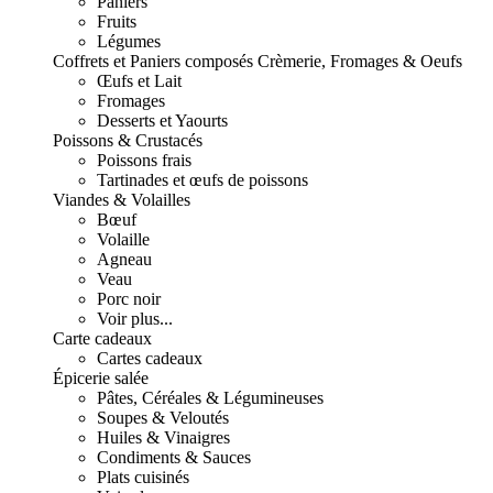
Paniers
Fruits
Légumes
Coffrets et Paniers composés
Crèmerie, Fromages & Oeufs
Œufs et Lait
Fromages
Desserts et Yaourts
Poissons & Crustacés
Poissons frais
Tartinades et œufs de poissons
Viandes & Volailles
Bœuf
Volaille
Agneau
Veau
Porc noir
Voir plus...
Carte cadeaux
Cartes cadeaux
Épicerie salée
Pâtes, Céréales & Légumineuses
Soupes & Veloutés
Huiles & Vinaigres
Condiments & Sauces
Plats cuisinés