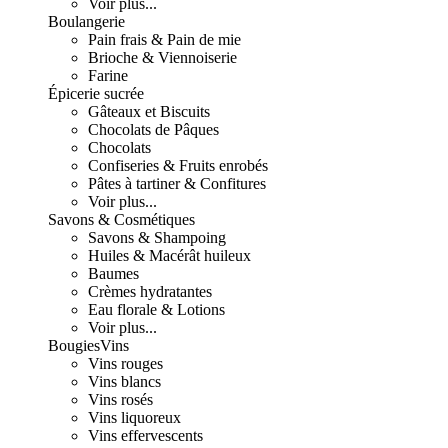
Voir plus...
Boulangerie
Pain frais & Pain de mie
Brioche & Viennoiserie
Farine
Épicerie sucrée
Gâteaux et Biscuits
Chocolats de Pâques
Chocolats
Confiseries & Fruits enrobés
Pâtes à tartiner & Confitures
Voir plus...
Savons & Cosmétiques
Savons & Shampoing
Huiles & Macérât huileux
Baumes
Crèmes hydratantes
Eau florale & Lotions
Voir plus...
Bougies
Vins
Vins rouges
Vins blancs
Vins rosés
Vins liquoreux
Vins effervescents