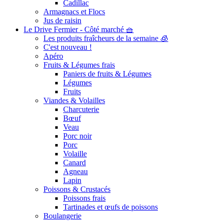
Cadillac
Armagnacs et Flocs
Jus de raisin
Le Drive Fermier - Côté marché 🧺
Les produits fraîcheurs de la semaine 🧊
C'est nouveau !
Apéro
Fruits & Légumes frais
Paniers de fruits & Légumes
Légumes
Fruits
Viandes & Volailles
Charcuterie
Bœuf
Veau
Porc noir
Porc
Volaille
Canard
Agneau
Lapin
Poissons & Crustacés
Poissons frais
Tartinades et œufs de poissons
Boulangerie