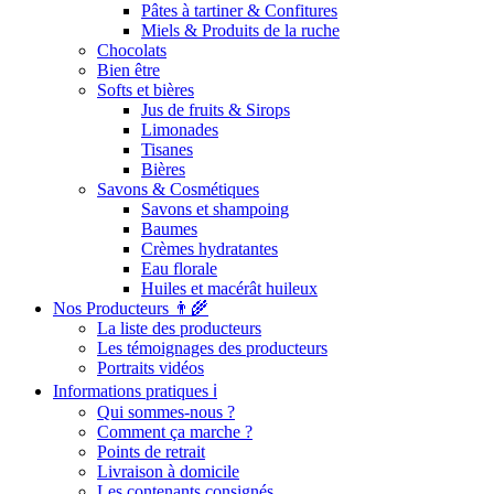
Pâtes à tartiner & Confitures
Miels & Produits de la ruche
Chocolats
Bien être
Softs et bières
Jus de fruits & Sirops
Limonades
Tisanes
Bières
Savons & Cosmétiques
Savons et shampoing
Baumes
Crèmes hydratantes
Eau florale
Huiles et macérât huileux
Nos Producteurs 👨‍🌾
La liste des producteurs
Les témoignages des producteurs
Portraits vidéos
Informations pratiques ℹ️
Qui sommes-nous ?
Comment ça marche ?
Points de retrait
Livraison à domicile
Les contenants consignés