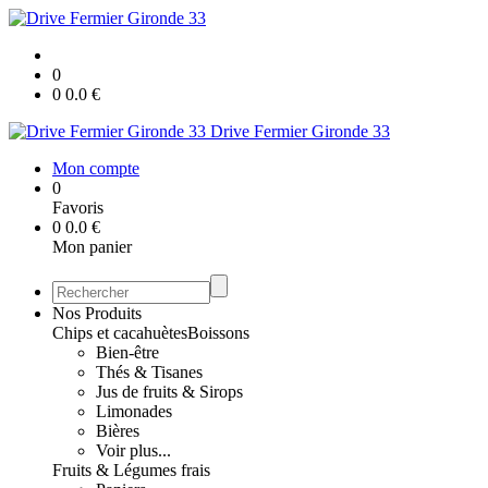
0
0
0.0
€
Drive Fermier Gironde 33
Mon compte
0
Favoris
0
0.0
€
Mon panier
Nos Produits
Chips et cacahuètes
Boissons
Bien-être
Thés & Tisanes
Jus de fruits & Sirops
Limonades
Bières
Voir plus...
Fruits & Légumes frais