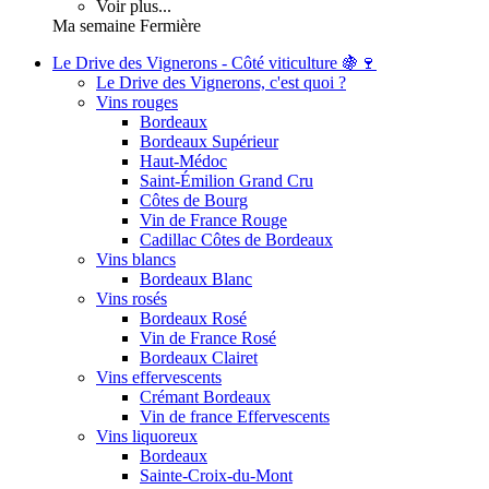
Voir plus...
Ma semaine Fermière
Le Drive des Vignerons - Côté viticulture 🍇🍷
Le Drive des Vignerons, c'est quoi ?
Vins rouges
Bordeaux
Bordeaux Supérieur
Haut-Médoc
Saint-Émilion Grand Cru
Côtes de Bourg
Vin de France Rouge
Cadillac Côtes de Bordeaux
Vins blancs
Bordeaux Blanc
Vins rosés
Bordeaux Rosé
Vin de France Rosé
Bordeaux Clairet
Vins effervescents
Crémant Bordeaux
Vin de france Effervescents
Vins liquoreux
Bordeaux
Sainte-Croix-du-Mont