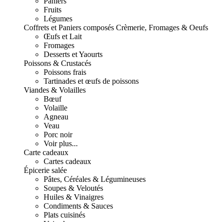
Paniers
Fruits
Légumes
Coffrets et Paniers composés
Crèmerie, Fromages & Oeufs
Œufs et Lait
Fromages
Desserts et Yaourts
Poissons & Crustacés
Poissons frais
Tartinades et œufs de poissons
Viandes & Volailles
Bœuf
Volaille
Agneau
Veau
Porc noir
Voir plus...
Carte cadeaux
Cartes cadeaux
Épicerie salée
Pâtes, Céréales & Légumineuses
Soupes & Veloutés
Huiles & Vinaigres
Condiments & Sauces
Plats cuisinés