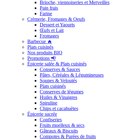
Brioche, viennoiseries et Merveilles
Pain frais
Farine
Crèmerie, Fromages & Oeufs
Dessert et Yaourts
Œufs et Lait
Fromages
Barbecue 🔥
Plats cuisinés
Nos produits BIO
Promotions 📢
Épicerie salée & Plats cuisinés
Conserves & Sauces
Pâtes, Céréales & Légumineuses
Soupes & Veloutés
Plats cuisinés
Conserves de légumes
Huiles & Vinaigres
Spiruline
Chips et cacahuètes
Épicerie sucrée
Confiseries
Fruits moelleux & secs
Gâteaux & Biscuits
Compotes & Purées de fruits