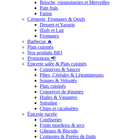
Brioche, viennoiseries et Merveilles
Pain frais
Farine
Crèmerie, Fromages & Oeufs
Dessert et Yaourts
Œufs et Lait
Fromages
Barbecue 🔥
Plats cuisinés
Nos produits BIO
Promotions 📢
Épicerie salée & Plats cuisinés
Conserves & Sauces
Pâtes, Céréales & Légumineuses
Soupes & Veloutés
Plats cuisinés
Conserves de légumes
Huiles & Vinaigres
Spiruline
Chips et cacahuètes
Épicerie sucrée
Confiseries
Fruits moelleux & secs
Gâteaux & Biscuits
Compotes & Purées de fruits