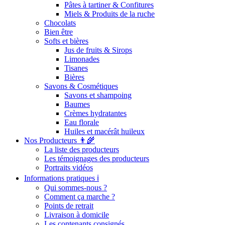
Pâtes à tartiner & Confitures
Miels & Produits de la ruche
Chocolats
Bien être
Softs et bières
Jus de fruits & Sirops
Limonades
Tisanes
Bières
Savons & Cosmétiques
Savons et shampoing
Baumes
Crèmes hydratantes
Eau florale
Huiles et macérât huileux
Nos Producteurs 👨‍🌾
La liste des producteurs
Les témoignages des producteurs
Portraits vidéos
Informations pratiques ℹ️
Qui sommes-nous ?
Comment ça marche ?
Points de retrait
Livraison à domicile
Les contenants consignés