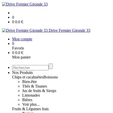
0
0
0.0
€
Drive Fermier Gironde 33
Mon compte
0
Favoris
0
0.0
€
Mon panier
Nos Produits
Chips et cacahuètes
Boissons
Bien-être
Thés & Tisanes
Jus de fruits & Sirops
Limonades
Bières
Voir plus...
Fruits & Légumes frais