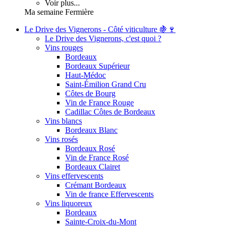
Voir plus...
Ma semaine Fermière
Le Drive des Vignerons - Côté viticulture 🍇🍷
Le Drive des Vignerons, c'est quoi ?
Vins rouges
Bordeaux
Bordeaux Supérieur
Haut-Médoc
Saint-Émilion Grand Cru
Côtes de Bourg
Vin de France Rouge
Cadillac Côtes de Bordeaux
Vins blancs
Bordeaux Blanc
Vins rosés
Bordeaux Rosé
Vin de France Rosé
Bordeaux Clairet
Vins effervescents
Crémant Bordeaux
Vin de france Effervescents
Vins liquoreux
Bordeaux
Sainte-Croix-du-Mont