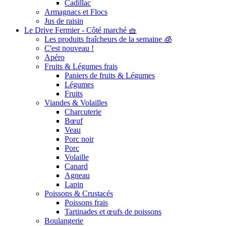
Cadillac
Armagnacs et Flocs
Jus de raisin
Le Drive Fermier - Côté marché 🧺
Les produits fraîcheurs de la semaine 🧊
C'est nouveau !
Apéro
Fruits & Légumes frais
Paniers de fruits & Légumes
Légumes
Fruits
Viandes & Volailles
Charcuterie
Bœuf
Veau
Porc noir
Porc
Volaille
Canard
Agneau
Lapin
Poissons & Crustacés
Poissons frais
Tartinades et œufs de poissons
Boulangerie