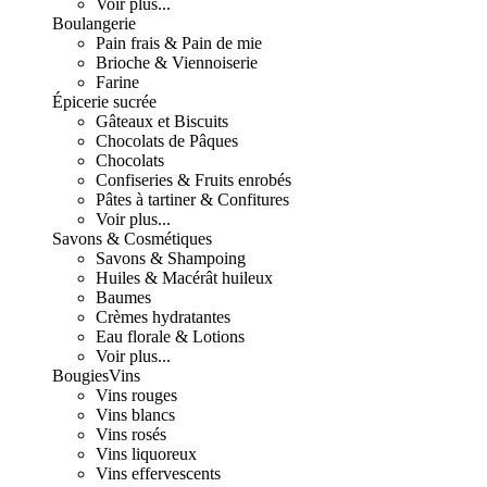
Voir plus...
Boulangerie
Pain frais & Pain de mie
Brioche & Viennoiserie
Farine
Épicerie sucrée
Gâteaux et Biscuits
Chocolats de Pâques
Chocolats
Confiseries & Fruits enrobés
Pâtes à tartiner & Confitures
Voir plus...
Savons & Cosmétiques
Savons & Shampoing
Huiles & Macérât huileux
Baumes
Crèmes hydratantes
Eau florale & Lotions
Voir plus...
Bougies
Vins
Vins rouges
Vins blancs
Vins rosés
Vins liquoreux
Vins effervescents