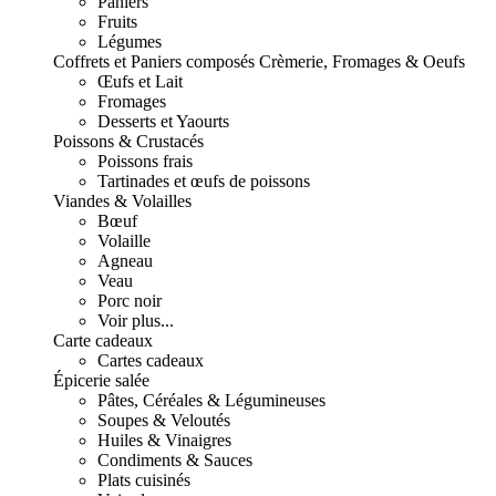
Paniers
Fruits
Légumes
Coffrets et Paniers composés
Crèmerie, Fromages & Oeufs
Œufs et Lait
Fromages
Desserts et Yaourts
Poissons & Crustacés
Poissons frais
Tartinades et œufs de poissons
Viandes & Volailles
Bœuf
Volaille
Agneau
Veau
Porc noir
Voir plus...
Carte cadeaux
Cartes cadeaux
Épicerie salée
Pâtes, Céréales & Légumineuses
Soupes & Veloutés
Huiles & Vinaigres
Condiments & Sauces
Plats cuisinés