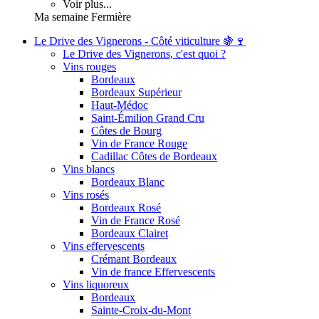
Voir plus...
Ma semaine Fermière
Le Drive des Vignerons - Côté viticulture 🍇🍷
Le Drive des Vignerons, c'est quoi ?
Vins rouges
Bordeaux
Bordeaux Supérieur
Haut-Médoc
Saint-Émilion Grand Cru
Côtes de Bourg
Vin de France Rouge
Cadillac Côtes de Bordeaux
Vins blancs
Bordeaux Blanc
Vins rosés
Bordeaux Rosé
Vin de France Rosé
Bordeaux Clairet
Vins effervescents
Crémant Bordeaux
Vin de france Effervescents
Vins liquoreux
Bordeaux
Sainte-Croix-du-Mont