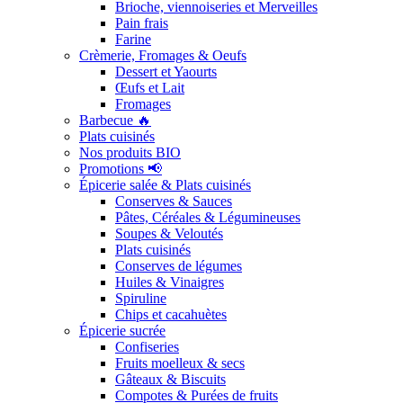
Brioche, viennoiseries et Merveilles
Pain frais
Farine
Crèmerie, Fromages & Oeufs
Dessert et Yaourts
Œufs et Lait
Fromages
Barbecue 🔥
Plats cuisinés
Nos produits BIO
Promotions 📢
Épicerie salée & Plats cuisinés
Conserves & Sauces
Pâtes, Céréales & Légumineuses
Soupes & Veloutés
Plats cuisinés
Conserves de légumes
Huiles & Vinaigres
Spiruline
Chips et cacahuètes
Épicerie sucrée
Confiseries
Fruits moelleux & secs
Gâteaux & Biscuits
Compotes & Purées de fruits