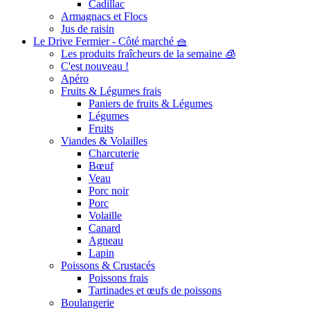
Cadillac
Armagnacs et Flocs
Jus de raisin
Le Drive Fermier - Côté marché 🧺
Les produits fraîcheurs de la semaine 🧊
C'est nouveau !
Apéro
Fruits & Légumes frais
Paniers de fruits & Légumes
Légumes
Fruits
Viandes & Volailles
Charcuterie
Bœuf
Veau
Porc noir
Porc
Volaille
Canard
Agneau
Lapin
Poissons & Crustacés
Poissons frais
Tartinades et œufs de poissons
Boulangerie