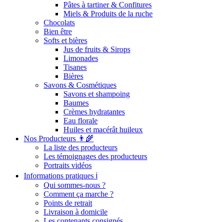
Pâtes à tartiner & Confitures
Miels & Produits de la ruche
Chocolats
Bien être
Softs et bières
Jus de fruits & Sirops
Limonades
Tisanes
Bières
Savons & Cosmétiques
Savons et shampoing
Baumes
Crèmes hydratantes
Eau florale
Huiles et macérât huileux
Nos Producteurs 👨‍🌾
La liste des producteurs
Les témoignages des producteurs
Portraits vidéos
Informations pratiques ℹ️
Qui sommes-nous ?
Comment ça marche ?
Points de retrait
Livraison à domicile
Les contenants consignés