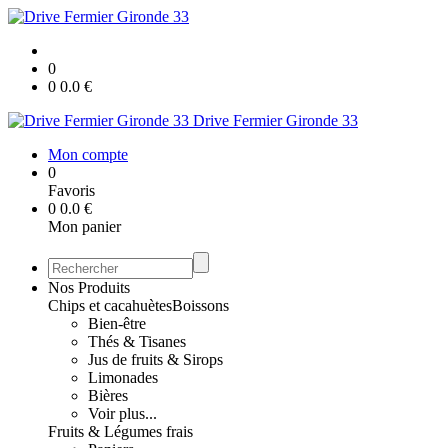
0
0
0.0
€
Drive Fermier Gironde 33
Mon compte
0
Favoris
0
0.0
€
Mon panier
Nos Produits
Chips et cacahuètes
Boissons
Bien-être
Thés & Tisanes
Jus de fruits & Sirops
Limonades
Bières
Voir plus...
Fruits & Légumes frais