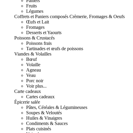
Paniers
Fruits
Légumes
Coffrets et Paniers composés
Crèmerie, Fromages & Oeufs
Œufs et Lait
Fromages
Desserts et Yaourts
Poissons & Crustacés
Poissons frais
Tartinades et œufs de poissons
Viandes & Volailles
Bœuf
Volaille
Agneau
Veau
Porc noir
Voir plus...
Carte cadeaux
Cartes cadeaux
Épicerie salée
Pâtes, Céréales & Légumineuses
Soupes & Veloutés
Huiles & Vinaigres
Condiments & Sauces
Plats cuisinés