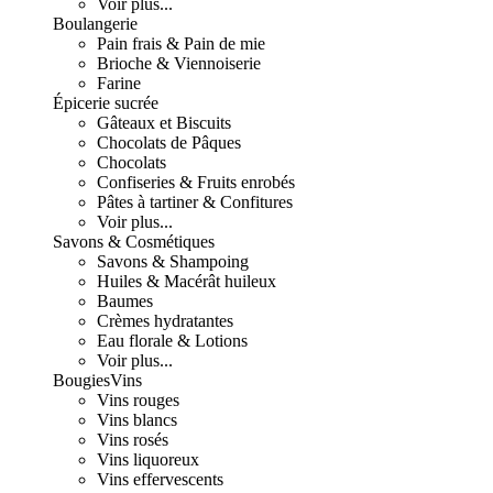
Voir plus...
Boulangerie
Pain frais & Pain de mie
Brioche & Viennoiserie
Farine
Épicerie sucrée
Gâteaux et Biscuits
Chocolats de Pâques
Chocolats
Confiseries & Fruits enrobés
Pâtes à tartiner & Confitures
Voir plus...
Savons & Cosmétiques
Savons & Shampoing
Huiles & Macérât huileux
Baumes
Crèmes hydratantes
Eau florale & Lotions
Voir plus...
Bougies
Vins
Vins rouges
Vins blancs
Vins rosés
Vins liquoreux
Vins effervescents