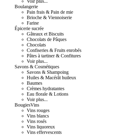
Voir plus...
Boulangerie
Pain frais & Pain de mie
Brioche & Viennoiserie
Farine
Épicerie sucrée
Gâteaux et Biscuits
Chocolats de Pâques
Chocolats
Confiseries & Fruits enrobés
Pâtes à tartiner & Confitures
Voir plus...
Savons & Cosmétiques
Savons & Shampoing
Huiles & Macérât huileux
Baumes
Crèmes hydratantes
Eau florale & Lotions
Voir plus...
Bougies
Vins
Vins rouges
Vins blancs
Vins rosés
Vins liquoreux
Vins effervescents