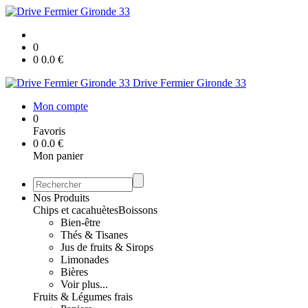
0
0
0.0
€
Drive Fermier Gironde 33
Mon compte
0
Favoris
0
0.0
€
Mon panier
Nos Produits
Chips et cacahuètes
Boissons
Bien-être
Thés & Tisanes
Jus de fruits & Sirops
Limonades
Bières
Voir plus...
Fruits & Légumes frais