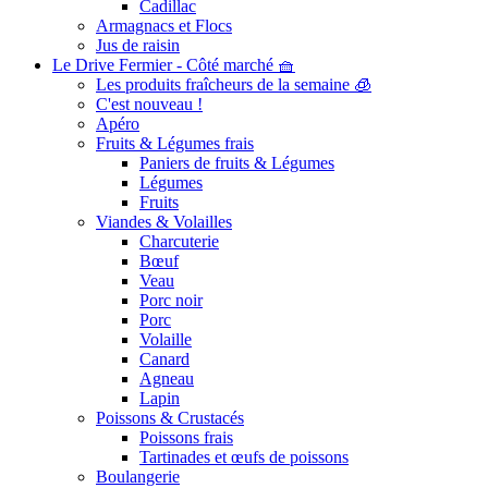
Cadillac
Armagnacs et Flocs
Jus de raisin
Le Drive Fermier - Côté marché 🧺
Les produits fraîcheurs de la semaine 🧊
C'est nouveau !
Apéro
Fruits & Légumes frais
Paniers de fruits & Légumes
Légumes
Fruits
Viandes & Volailles
Charcuterie
Bœuf
Veau
Porc noir
Porc
Volaille
Canard
Agneau
Lapin
Poissons & Crustacés
Poissons frais
Tartinades et œufs de poissons
Boulangerie