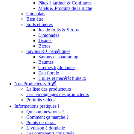
Pâtes à tartiner & Confitures
Miels & Produits de la ruche
Chocolats
Bien être
Softs et bières
Jus de fruits & Sirops
Limonades
Tisanes
Bières
Savons & Cosmétiques
Savons et shampoing
Baumes
Crèmes hydratantes
Eau florale
Huiles et macérât huileux
Nos Producteurs 👨‍🌾
La liste des producteurs
Les témoignages des producteurs
Portraits vidéos
Informations pratiques ℹ️
Qui sommes-nous ?
Comment ça marche ?
Points de retrait
Livraison à domicile
Les contenants consignés