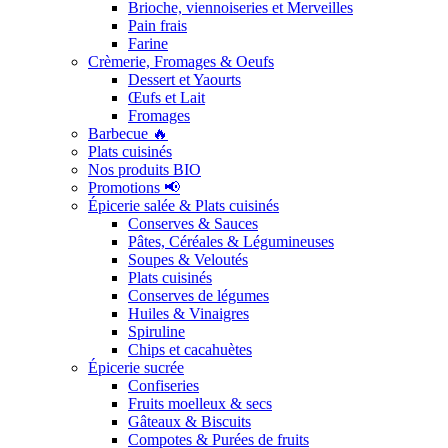
Brioche, viennoiseries et Merveilles
Pain frais
Farine
Crèmerie, Fromages & Oeufs
Dessert et Yaourts
Œufs et Lait
Fromages
Barbecue 🔥
Plats cuisinés
Nos produits BIO
Promotions 📢
Épicerie salée & Plats cuisinés
Conserves & Sauces
Pâtes, Céréales & Légumineuses
Soupes & Veloutés
Plats cuisinés
Conserves de légumes
Huiles & Vinaigres
Spiruline
Chips et cacahuètes
Épicerie sucrée
Confiseries
Fruits moelleux & secs
Gâteaux & Biscuits
Compotes & Purées de fruits