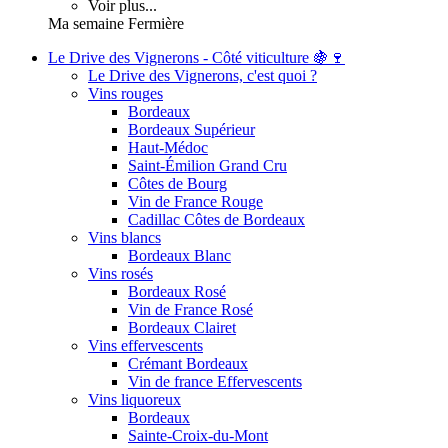
Voir plus...
Ma semaine Fermière
Le Drive des Vignerons - Côté viticulture 🍇🍷
Le Drive des Vignerons, c'est quoi ?
Vins rouges
Bordeaux
Bordeaux Supérieur
Haut-Médoc
Saint-Émilion Grand Cru
Côtes de Bourg
Vin de France Rouge
Cadillac Côtes de Bordeaux
Vins blancs
Bordeaux Blanc
Vins rosés
Bordeaux Rosé
Vin de France Rosé
Bordeaux Clairet
Vins effervescents
Crémant Bordeaux
Vin de france Effervescents
Vins liquoreux
Bordeaux
Sainte-Croix-du-Mont