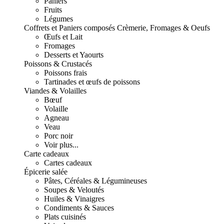
Paniers
Fruits
Légumes
Coffrets et Paniers composés
Crèmerie, Fromages & Oeufs
Œufs et Lait
Fromages
Desserts et Yaourts
Poissons & Crustacés
Poissons frais
Tartinades et œufs de poissons
Viandes & Volailles
Bœuf
Volaille
Agneau
Veau
Porc noir
Voir plus...
Carte cadeaux
Cartes cadeaux
Épicerie salée
Pâtes, Céréales & Légumineuses
Soupes & Veloutés
Huiles & Vinaigres
Condiments & Sauces
Plats cuisinés