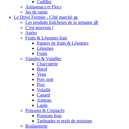
Cadillac
Armagnacs et Flocs
Jus de raisin
Le Drive Fermier - Côté marché 🧺
Les produits fraîcheurs de la semaine 🧊
C'est nouveau !
Apéro
Fruits & Légumes frais
Paniers de fruits & Légumes
Légumes
Fruits
Viandes & Volailles
Charcuterie
Bœuf
Veau
Porc noir
Porc
Volaille
Canard
Agneau
Lapin
Poissons & Crustacés
Poissons frais
Tartinades et œufs de poissons
Boulangerie