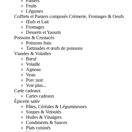
Paniers
Fruits
Légumes
Coffrets et Paniers composés
Crèmerie, Fromages & Oeufs
Œufs et Lait
Fromages
Desserts et Yaourts
Poissons & Crustacés
Poissons frais
Tartinades et œufs de poissons
Viandes & Volailles
Bœuf
Volaille
Agneau
Veau
Porc noir
Voir plus...
Carte cadeaux
Cartes cadeaux
Épicerie salée
Pâtes, Céréales & Légumineuses
Soupes & Veloutés
Huiles & Vinaigres
Condiments & Sauces
Plats cuisinés