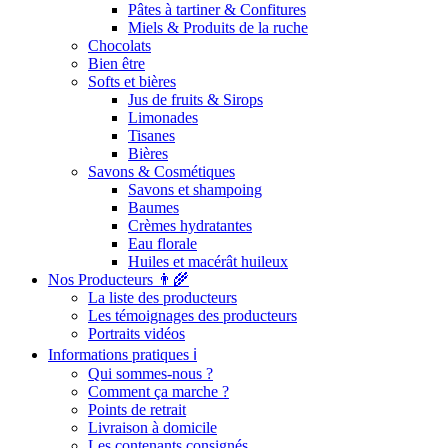
Pâtes à tartiner & Confitures
Miels & Produits de la ruche
Chocolats
Bien être
Softs et bières
Jus de fruits & Sirops
Limonades
Tisanes
Bières
Savons & Cosmétiques
Savons et shampoing
Baumes
Crèmes hydratantes
Eau florale
Huiles et macérât huileux
Nos Producteurs 👨‍🌾
La liste des producteurs
Les témoignages des producteurs
Portraits vidéos
Informations pratiques ℹ️
Qui sommes-nous ?
Comment ça marche ?
Points de retrait
Livraison à domicile
Les contenants consignés