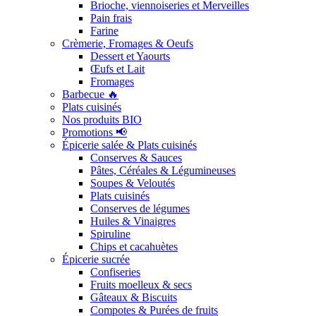
Brioche, viennoiseries et Merveilles
Pain frais
Farine
Crèmerie, Fromages & Oeufs
Dessert et Yaourts
Œufs et Lait
Fromages
Barbecue 🔥
Plats cuisinés
Nos produits BIO
Promotions 📢
Épicerie salée & Plats cuisinés
Conserves & Sauces
Pâtes, Céréales & Légumineuses
Soupes & Veloutés
Plats cuisinés
Conserves de légumes
Huiles & Vinaigres
Spiruline
Chips et cacahuètes
Épicerie sucrée
Confiseries
Fruits moelleux & secs
Gâteaux & Biscuits
Compotes & Purées de fruits