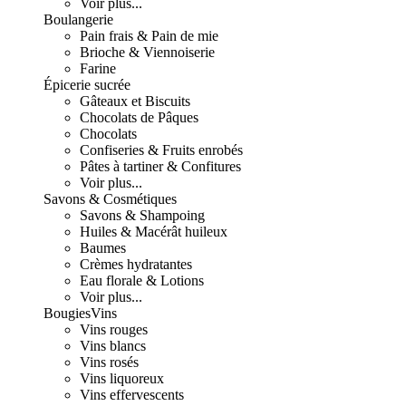
Voir plus...
Boulangerie
Pain frais & Pain de mie
Brioche & Viennoiserie
Farine
Épicerie sucrée
Gâteaux et Biscuits
Chocolats de Pâques
Chocolats
Confiseries & Fruits enrobés
Pâtes à tartiner & Confitures
Voir plus...
Savons & Cosmétiques
Savons & Shampoing
Huiles & Macérât huileux
Baumes
Crèmes hydratantes
Eau florale & Lotions
Voir plus...
Bougies
Vins
Vins rouges
Vins blancs
Vins rosés
Vins liquoreux
Vins effervescents