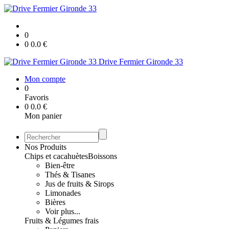
0
0
0.0
€
Drive Fermier Gironde 33
Mon compte
0
Favoris
0
0.0
€
Mon panier
Nos Produits
Chips et cacahuètes
Boissons
Bien-être
Thés & Tisanes
Jus de fruits & Sirops
Limonades
Bières
Voir plus...
Fruits & Légumes frais