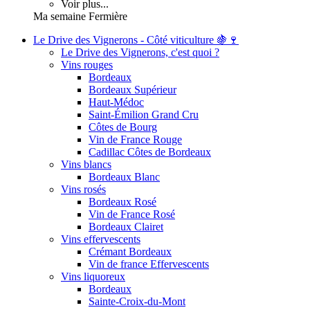
Voir plus...
Ma semaine Fermière
Le Drive des Vignerons - Côté viticulture 🍇🍷
Le Drive des Vignerons, c'est quoi ?
Vins rouges
Bordeaux
Bordeaux Supérieur
Haut-Médoc
Saint-Émilion Grand Cru
Côtes de Bourg
Vin de France Rouge
Cadillac Côtes de Bordeaux
Vins blancs
Bordeaux Blanc
Vins rosés
Bordeaux Rosé
Vin de France Rosé
Bordeaux Clairet
Vins effervescents
Crémant Bordeaux
Vin de france Effervescents
Vins liquoreux
Bordeaux
Sainte-Croix-du-Mont