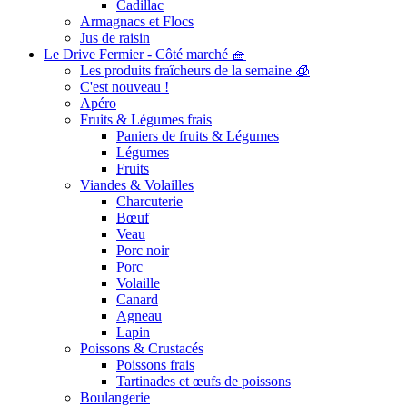
Cadillac
Armagnacs et Flocs
Jus de raisin
Le Drive Fermier - Côté marché 🧺
Les produits fraîcheurs de la semaine 🧊
C'est nouveau !
Apéro
Fruits & Légumes frais
Paniers de fruits & Légumes
Légumes
Fruits
Viandes & Volailles
Charcuterie
Bœuf
Veau
Porc noir
Porc
Volaille
Canard
Agneau
Lapin
Poissons & Crustacés
Poissons frais
Tartinades et œufs de poissons
Boulangerie