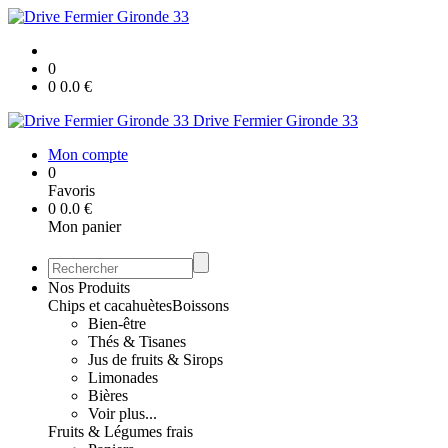
0
0
0.0
€
Drive Fermier Gironde 33
Mon compte
0
Favoris
0
0.0
€
Mon panier
Nos Produits
Chips et cacahuètes
Boissons
Bien-être
Thés & Tisanes
Jus de fruits & Sirops
Limonades
Bières
Voir plus...
Fruits & Légumes frais