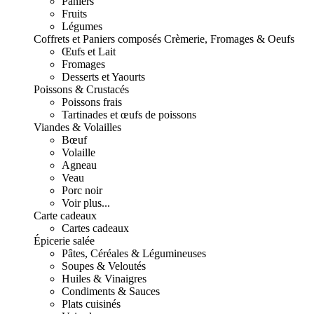
Paniers
Fruits
Légumes
Coffrets et Paniers composés
Crèmerie, Fromages & Oeufs
Œufs et Lait
Fromages
Desserts et Yaourts
Poissons & Crustacés
Poissons frais
Tartinades et œufs de poissons
Viandes & Volailles
Bœuf
Volaille
Agneau
Veau
Porc noir
Voir plus...
Carte cadeaux
Cartes cadeaux
Épicerie salée
Pâtes, Céréales & Légumineuses
Soupes & Veloutés
Huiles & Vinaigres
Condiments & Sauces
Plats cuisinés