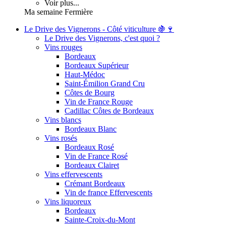
Voir plus...
Ma semaine Fermière
Le Drive des Vignerons - Côté viticulture 🍇🍷
Le Drive des Vignerons, c'est quoi ?
Vins rouges
Bordeaux
Bordeaux Supérieur
Haut-Médoc
Saint-Émilion Grand Cru
Côtes de Bourg
Vin de France Rouge
Cadillac Côtes de Bordeaux
Vins blancs
Bordeaux Blanc
Vins rosés
Bordeaux Rosé
Vin de France Rosé
Bordeaux Clairet
Vins effervescents
Crémant Bordeaux
Vin de france Effervescents
Vins liquoreux
Bordeaux
Sainte-Croix-du-Mont