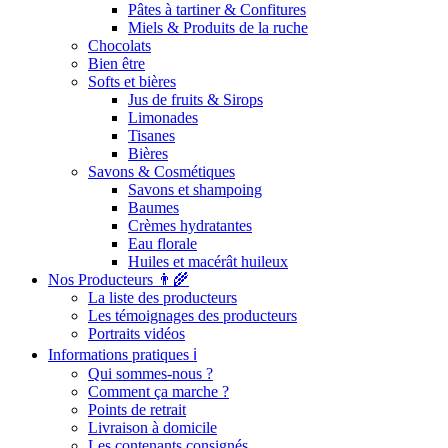
Pâtes à tartiner & Confitures
Miels & Produits de la ruche
Chocolats
Bien être
Softs et bières
Jus de fruits & Sirops
Limonades
Tisanes
Bières
Savons & Cosmétiques
Savons et shampoing
Baumes
Crèmes hydratantes
Eau florale
Huiles et macérât huileux
Nos Producteurs 👨‍🌾
La liste des producteurs
Les témoignages des producteurs
Portraits vidéos
Informations pratiques ℹ️
Qui sommes-nous ?
Comment ça marche ?
Points de retrait
Livraison à domicile
Les contenants consignés