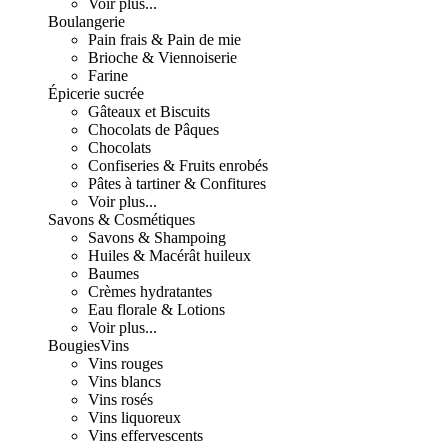
Voir plus...
Boulangerie
Pain frais & Pain de mie
Brioche & Viennoiserie
Farine
Épicerie sucrée
Gâteaux et Biscuits
Chocolats de Pâques
Chocolats
Confiseries & Fruits enrobés
Pâtes à tartiner & Confitures
Voir plus...
Savons & Cosmétiques
Savons & Shampoing
Huiles & Macérât huileux
Baumes
Crèmes hydratantes
Eau florale & Lotions
Voir plus...
Bougies
Vins
Vins rouges
Vins blancs
Vins rosés
Vins liquoreux
Vins effervescents