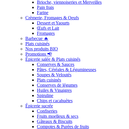
Brioche, viennoiseries et Merveilles
Pain frais
Farine
Crèmerie, Fromages & Oeufs
Dessert et Yaourts
Œufs et Lait
Fromages
Barbecue 🔥
Plats cuisinés
Nos produits BIO
Promotions 📢
Épicerie salée & Plats cuisinés
Conserves & Sauces
Pâtes, Céréales & Légumineuses
Soupes & Veloutés
Plats cuisinés
Conserves de légumes
Huiles & Vinaigres
Spiruline
Chips et cacahuètes
Épicerie sucrée
Confiseries
Fruits moelleux & secs
Gâteaux & Biscuits
Compotes & Purées de fruits