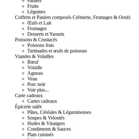
Paniers
Fruits
Légumes
Coffrets et Paniers composés
Crèmerie, Fromages & Oeufs
Œufs et Lait
Fromages
Desserts et Yaourts
Poissons & Crustacés
Poissons frais
Tartinades et œufs de poissons
Viandes & Volailles
Bœuf
Volaille
Agneau
Veau
Porc noir
Voir plus...
Carte cadeaux
Cartes cadeaux
Épicerie salée
Pâtes, Céréales & Légumineuses
Soupes & Veloutés
Huiles & Vinaigres
Condiments & Sauces
Plats cuisinés