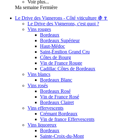
Voir plus...
Ma semaine Fermière
Le Drive des Vignerons - Côté viticulture 🍇🍷
Le Drive des Vignerons, c'est quoi ?
Vins rouges
Bordeaux
Bordeaux Supérieur
Haut-Médoc
Saint-Émilion Grand Cru
Côtes de Bourg
Vin de France Rouge
Cadillac Côtes de Bordeaux
Vins blancs
Bordeaux Blanc
Vins rosés
Bordeaux Rosé
Vin de France Rosé
Bordeaux Clairet
Vins effervescents
Crémant Bordeaux
Vin de france Effervescents
Vins liquoreux
Bordeaux
Sainte-Croix-du-Mont