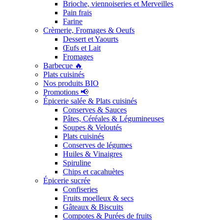
Brioche, viennoiseries et Merveilles
Pain frais
Farine
Crèmerie, Fromages & Oeufs
Dessert et Yaourts
Œufs et Lait
Fromages
Barbecue 🔥
Plats cuisinés
Nos produits BIO
Promotions 📢
Épicerie salée & Plats cuisinés
Conserves & Sauces
Pâtes, Céréales & Légumineuses
Soupes & Veloutés
Plats cuisinés
Conserves de légumes
Huiles & Vinaigres
Spiruline
Chips et cacahuètes
Épicerie sucrée
Confiseries
Fruits moelleux & secs
Gâteaux & Biscuits
Compotes & Purées de fruits