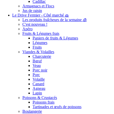
Cadillac
Armagnacs et Flocs
Jus de raisin
Le Drive Fermier - Côté marché 🧺
Les produits fraîcheurs de la semaine 🧊
C'est nouveau !
Apéro
Fruits & Légumes frais
Paniers de fruits & Légumes
Légumes
Fruits
Viandes & Volailles
Charcuterie
Bœuf
Veau
Porc noir
Porc
Volaille
Canard
Agneau
Lapin
Poissons & Crustacés
Poissons frais
Tartinades et œufs de poissons
Boulangerie