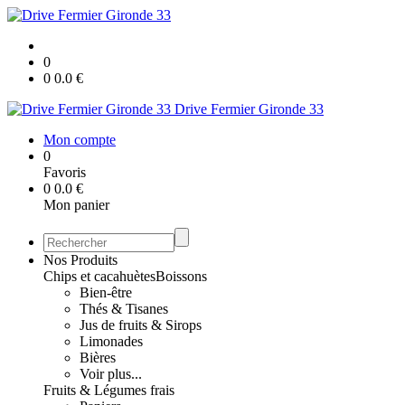
0
0
0.0
€
Drive Fermier Gironde 33
Mon compte
0
Favoris
0
0.0
€
Mon panier
Nos Produits
Chips et cacahuètes
Boissons
Bien-être
Thés & Tisanes
Jus de fruits & Sirops
Limonades
Bières
Voir plus...
Fruits & Légumes frais