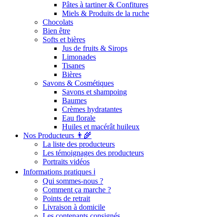
Pâtes à tartiner & Confitures
Miels & Produits de la ruche
Chocolats
Bien être
Softs et bières
Jus de fruits & Sirops
Limonades
Tisanes
Bières
Savons & Cosmétiques
Savons et shampoing
Baumes
Crèmes hydratantes
Eau florale
Huiles et macérât huileux
Nos Producteurs 👨‍🌾
La liste des producteurs
Les témoignages des producteurs
Portraits vidéos
Informations pratiques ℹ️
Qui sommes-nous ?
Comment ça marche ?
Points de retrait
Livraison à domicile
Les contenants consignés