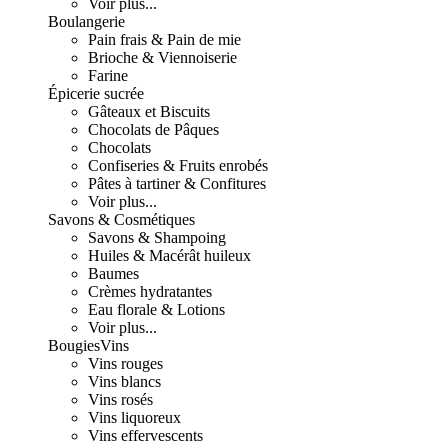
Voir plus...
Boulangerie
Pain frais & Pain de mie
Brioche & Viennoiserie
Farine
Épicerie sucrée
Gâteaux et Biscuits
Chocolats de Pâques
Chocolats
Confiseries & Fruits enrobés
Pâtes à tartiner & Confitures
Voir plus...
Savons & Cosmétiques
Savons & Shampoing
Huiles & Macérât huileux
Baumes
Crèmes hydratantes
Eau florale & Lotions
Voir plus...
Bougies
Vins
Vins rouges
Vins blancs
Vins rosés
Vins liquoreux
Vins effervescents