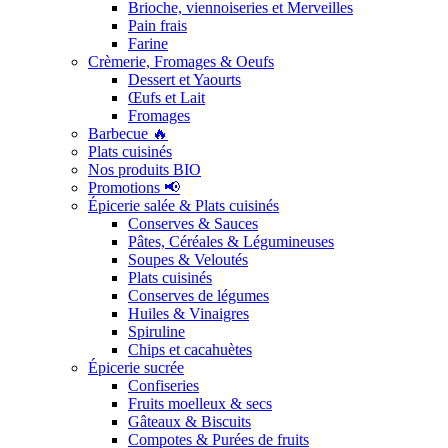
Brioche, viennoiseries et Merveilles
Pain frais
Farine
Crèmerie, Fromages & Oeufs
Dessert et Yaourts
Œufs et Lait
Fromages
Barbecue 🔥
Plats cuisinés
Nos produits BIO
Promotions 📢
Épicerie salée & Plats cuisinés
Conserves & Sauces
Pâtes, Céréales & Légumineuses
Soupes & Veloutés
Plats cuisinés
Conserves de légumes
Huiles & Vinaigres
Spiruline
Chips et cacahuètes
Épicerie sucrée
Confiseries
Fruits moelleux & secs
Gâteaux & Biscuits
Compotes & Purées de fruits