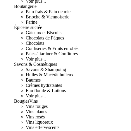
Voir plus...
Boulangerie
Pain frais & Pain de mie
Brioche & Viennoiserie
Farine
Épicerie sucrée
Gâteaux et Biscuits
Chocolats de Pâques
Chocolats
Confiseries & Fruits enrobés
Pâtes à tartiner & Confitures
Voir plus...
Savons & Cosmétiques
Savons & Shampoing
Huiles & Macérât huileux
Baumes
Crèmes hydratantes
Eau florale & Lotions
Voir plus...
Bougies
Vins
Vins rouges
Vins blancs
Vins rosés
Vins liquoreux
Vins effervescents