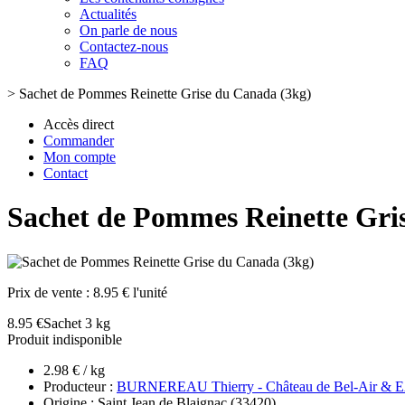
Actualités
On parle de nous
Contactez-nous
FAQ
>
Sachet de Pommes Reinette Grise du Canada (3kg)
Accès direct
Commander
Mon compte
Contact
Sachet de Pommes Reinette Gri
Prix de vente :
8.95 € l'unité
8.95 €
Sachet 3 kg
Produit indisponible
2.98 € / kg
Producteur :
BURNEREAU Thierry - Château de Bel-Air & E
Origine : Saint Jean de Blaignac (33420)