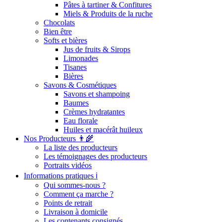
Pâtes à tartiner & Confitures
Miels & Produits de la ruche
Chocolats
Bien être
Softs et bières
Jus de fruits & Sirops
Limonades
Tisanes
Bières
Savons & Cosmétiques
Savons et shampoing
Baumes
Crèmes hydratantes
Eau florale
Huiles et macérât huileux
Nos Producteurs 👨‍🌾
La liste des producteurs
Les témoignages des producteurs
Portraits vidéos
Informations pratiques ℹ️
Qui sommes-nous ?
Comment ça marche ?
Points de retrait
Livraison à domicile
Les contenants consignés