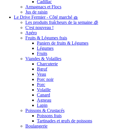
Cadillac
Armagnacs et Flocs
Jus de raisin
Le Drive Fermier - Côté marché 🧺
Les produits fraîcheurs de la semaine 🧊
C'est nouveau !
Apéro
Fruits & Légumes frais
Paniers de fruits & Légumes
Légumes
Fruits
Viandes & Volailles
Charcuterie
Bœuf
Veau
Porc noir
Porc
Volaille
Canard
Agneau
Lapin
Poissons & Crustacés
Poissons frais
Tartinades et œufs de poissons
Boulangerie