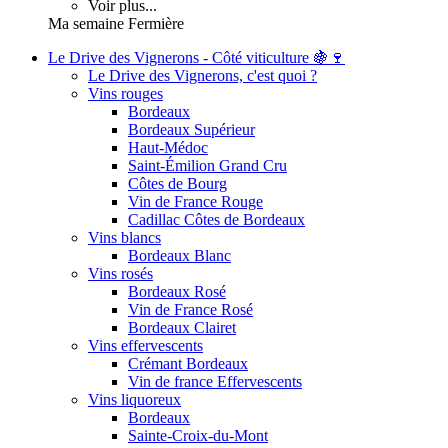
Voir plus...
Ma semaine Fermière
Le Drive des Vignerons - Côté viticulture 🍇🍷
Le Drive des Vignerons, c'est quoi ?
Vins rouges
Bordeaux
Bordeaux Supérieur
Haut-Médoc
Saint-Émilion Grand Cru
Côtes de Bourg
Vin de France Rouge
Cadillac Côtes de Bordeaux
Vins blancs
Bordeaux Blanc
Vins rosés
Bordeaux Rosé
Vin de France Rosé
Bordeaux Clairet
Vins effervescents
Crémant Bordeaux
Vin de france Effervescents
Vins liquoreux
Bordeaux
Sainte-Croix-du-Mont