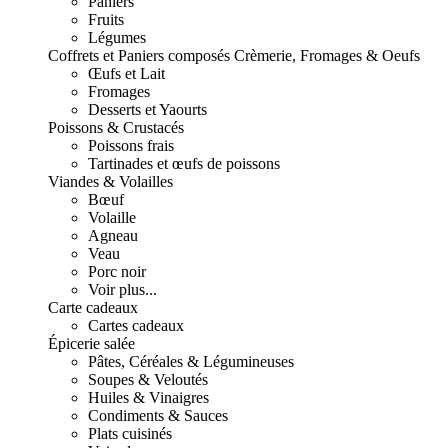
Paniers
Fruits
Légumes
Coffrets et Paniers composés
Crèmerie, Fromages & Oeufs
Œufs et Lait
Fromages
Desserts et Yaourts
Poissons & Crustacés
Poissons frais
Tartinades et œufs de poissons
Viandes & Volailles
Bœuf
Volaille
Agneau
Veau
Porc noir
Voir plus...
Carte cadeaux
Cartes cadeaux
Épicerie salée
Pâtes, Céréales & Légumineuses
Soupes & Veloutés
Huiles & Vinaigres
Condiments & Sauces
Plats cuisinés