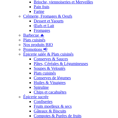
Brioche, viennoiseries et Merveilles
Pain frais
Farine
Crèmerie, Fromages & Oeufs
Dessert et Yaourts
Œufs et Lait
Fromages
Barbecue 🔥
Plats cuisinés
Nos produits BIO
Promotions 📢
Épicerie salée & Plats cuisinés
Conserves & Sauces
Pâtes, Céréales & Légumineuses
Soupes & Veloutés
Plats cuisinés
Conserves de légumes
Huiles & Vinaigres
Spiruline
Chips et cacahuètes
Épicerie sucrée
Confiseries
Fruits moelleux & secs
Gâteaux & Biscuits
Compotes & Purées de fruits