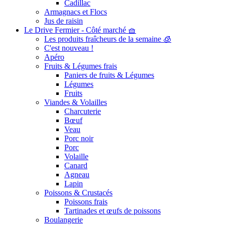
Cadillac
Armagnacs et Flocs
Jus de raisin
Le Drive Fermier - Côté marché 🧺
Les produits fraîcheurs de la semaine 🧊
C'est nouveau !
Apéro
Fruits & Légumes frais
Paniers de fruits & Légumes
Légumes
Fruits
Viandes & Volailles
Charcuterie
Bœuf
Veau
Porc noir
Porc
Volaille
Canard
Agneau
Lapin
Poissons & Crustacés
Poissons frais
Tartinades et œufs de poissons
Boulangerie