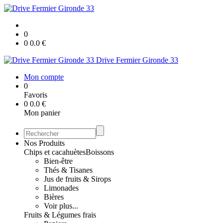
0
0
0.0
€
Drive Fermier Gironde 33
Mon compte
0
Favoris
0
0.0
€
Mon panier
Nos Produits
Chips et cacahuètes
Boissons
Bien-être
Thés & Tisanes
Jus de fruits & Sirops
Limonades
Bières
Voir plus...
Fruits & Légumes frais