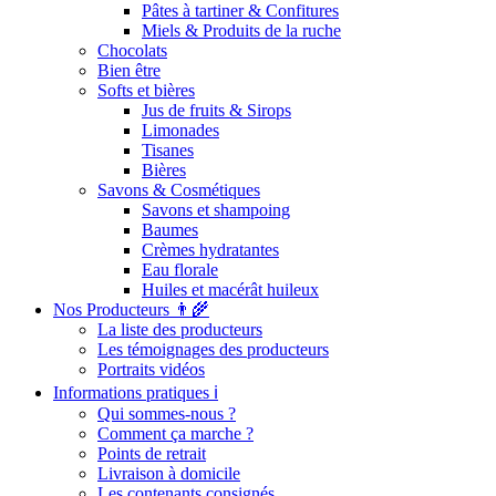
Pâtes à tartiner & Confitures
Miels & Produits de la ruche
Chocolats
Bien être
Softs et bières
Jus de fruits & Sirops
Limonades
Tisanes
Bières
Savons & Cosmétiques
Savons et shampoing
Baumes
Crèmes hydratantes
Eau florale
Huiles et macérât huileux
Nos Producteurs 👨‍🌾
La liste des producteurs
Les témoignages des producteurs
Portraits vidéos
Informations pratiques ℹ️
Qui sommes-nous ?
Comment ça marche ?
Points de retrait
Livraison à domicile
Les contenants consignés