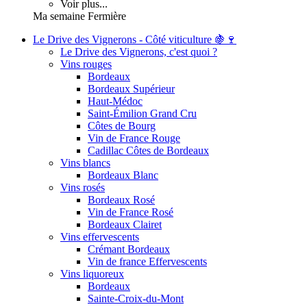
Voir plus...
Ma semaine Fermière
Le Drive des Vignerons - Côté viticulture 🍇🍷
Le Drive des Vignerons, c'est quoi ?
Vins rouges
Bordeaux
Bordeaux Supérieur
Haut-Médoc
Saint-Émilion Grand Cru
Côtes de Bourg
Vin de France Rouge
Cadillac Côtes de Bordeaux
Vins blancs
Bordeaux Blanc
Vins rosés
Bordeaux Rosé
Vin de France Rosé
Bordeaux Clairet
Vins effervescents
Crémant Bordeaux
Vin de france Effervescents
Vins liquoreux
Bordeaux
Sainte-Croix-du-Mont