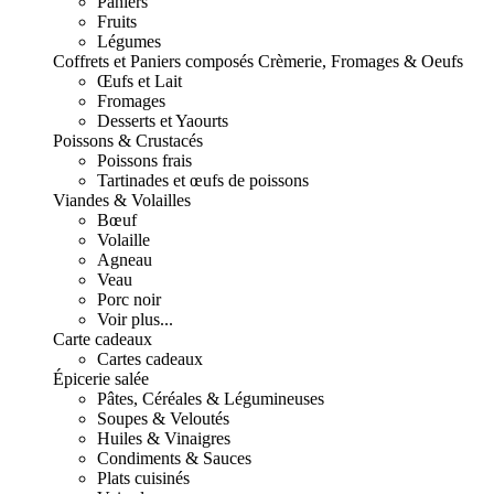
Paniers
Fruits
Légumes
Coffrets et Paniers composés
Crèmerie, Fromages & Oeufs
Œufs et Lait
Fromages
Desserts et Yaourts
Poissons & Crustacés
Poissons frais
Tartinades et œufs de poissons
Viandes & Volailles
Bœuf
Volaille
Agneau
Veau
Porc noir
Voir plus...
Carte cadeaux
Cartes cadeaux
Épicerie salée
Pâtes, Céréales & Légumineuses
Soupes & Veloutés
Huiles & Vinaigres
Condiments & Sauces
Plats cuisinés