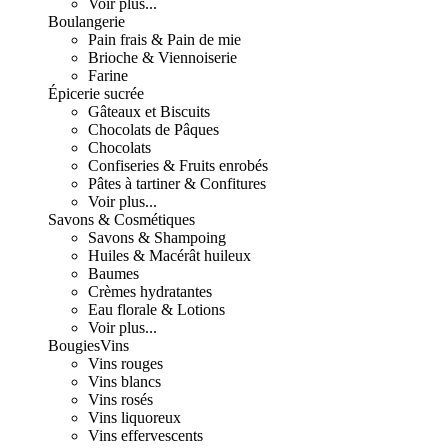
Voir plus...
Boulangerie
Pain frais & Pain de mie
Brioche & Viennoiserie
Farine
Épicerie sucrée
Gâteaux et Biscuits
Chocolats de Pâques
Chocolats
Confiseries & Fruits enrobés
Pâtes à tartiner & Confitures
Voir plus...
Savons & Cosmétiques
Savons & Shampoing
Huiles & Macérât huileux
Baumes
Crèmes hydratantes
Eau florale & Lotions
Voir plus...
Bougies
Vins
Vins rouges
Vins blancs
Vins rosés
Vins liquoreux
Vins effervescents