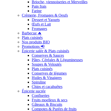
Brioche, viennoiseries et Merveilles
Pain frais
Farine
Crèmerie, Fromages & Oeufs
Dessert et Yaourts
Œufs et Lait
Fromages
Barbecue 🔥
Plats cuisinés
Nos produits BIO
Promotions 📢
Épicerie salée & Plats cuisinés
Conserves & Sauces
Pâtes, Céréales & Légumineuses
Soupes & Veloutés
Plats cuisinés
Conserves de légumes
Huiles & Vinaigres
Spiruline
Chips et cacahuètes
Épicerie sucrée
Confiseries
Fruits moelleux & secs
Gâteaux & Biscuits
Compotes & Purées de fruits