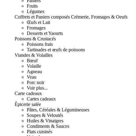
Paniers
Fruits
Légumes
Coffrets et Paniers composés
Crèmerie, Fromages & Oeufs
Œufs et Lait
Fromages
Desserts et Yaourts
Poissons & Crustacés
Poissons frais
Tartinades et œufs de poissons
Viandes & Volailles
Bœuf
Volaille
Agneau
Veau
Porc noir
Voir plus...
Carte cadeaux
Cartes cadeaux
Épicerie salée
Pâtes, Céréales & Légumineuses
Soupes & Veloutés
Huiles & Vinaigres
Condiments & Sauces
Plats cuisinés