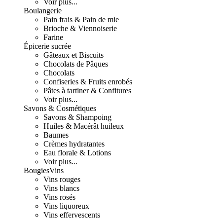
Voir plus...
Boulangerie
Pain frais & Pain de mie
Brioche & Viennoiserie
Farine
Épicerie sucrée
Gâteaux et Biscuits
Chocolats de Pâques
Chocolats
Confiseries & Fruits enrobés
Pâtes à tartiner & Confitures
Voir plus...
Savons & Cosmétiques
Savons & Shampoing
Huiles & Macérât huileux
Baumes
Crèmes hydratantes
Eau florale & Lotions
Voir plus...
Bougies
Vins
Vins rouges
Vins blancs
Vins rosés
Vins liquoreux
Vins effervescents