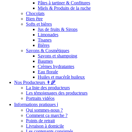
Pâtes à tartiner & Confitures
Miels & Produits de la ruche
Chocolats
Bien être
Softs et bières
Jus de fruits & Sirops
Limonades
Tisanes
Bières
Savons & Cosmétiques
Savons et shampoing
Baumes
Crèmes hydratantes
Eau florale
Huiles et macérât huileux
Nos Producteurs 👨‍🌾
La liste des producteurs
Les témoignages des producteurs
Portraits vidéos
Informations pratiques ℹ️
Qui sommes-nous ?
Comment ça marche ?
Points de retrait
Livraison à domicile
Les contenants consignés