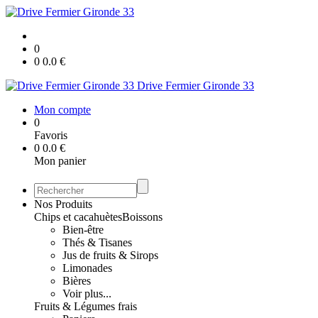
0
0
0.0
€
Drive Fermier Gironde 33
Mon compte
0
Favoris
0
0.0
€
Mon panier
Nos Produits
Chips et cacahuètes
Boissons
Bien-être
Thés & Tisanes
Jus de fruits & Sirops
Limonades
Bières
Voir plus...
Fruits & Légumes frais