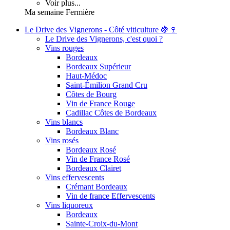
Voir plus...
Ma semaine Fermière
Le Drive des Vignerons - Côté viticulture 🍇🍷
Le Drive des Vignerons, c'est quoi ?
Vins rouges
Bordeaux
Bordeaux Supérieur
Haut-Médoc
Saint-Émilion Grand Cru
Côtes de Bourg
Vin de France Rouge
Cadillac Côtes de Bordeaux
Vins blancs
Bordeaux Blanc
Vins rosés
Bordeaux Rosé
Vin de France Rosé
Bordeaux Clairet
Vins effervescents
Crémant Bordeaux
Vin de france Effervescents
Vins liquoreux
Bordeaux
Sainte-Croix-du-Mont