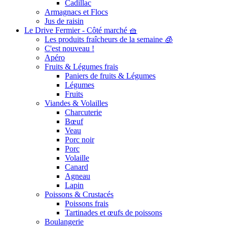
Cadillac
Armagnacs et Flocs
Jus de raisin
Le Drive Fermier - Côté marché 🧺
Les produits fraîcheurs de la semaine 🧊
C'est nouveau !
Apéro
Fruits & Légumes frais
Paniers de fruits & Légumes
Légumes
Fruits
Viandes & Volailles
Charcuterie
Bœuf
Veau
Porc noir
Porc
Volaille
Canard
Agneau
Lapin
Poissons & Crustacés
Poissons frais
Tartinades et œufs de poissons
Boulangerie