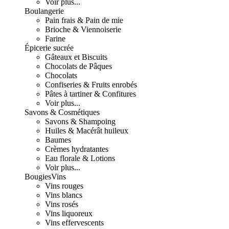
Voir plus...
Boulangerie
Pain frais & Pain de mie
Brioche & Viennoiserie
Farine
Épicerie sucrée
Gâteaux et Biscuits
Chocolats de Pâques
Chocolats
Confiseries & Fruits enrobés
Pâtes à tartiner & Confitures
Voir plus...
Savons & Cosmétiques
Savons & Shampoing
Huiles & Macérât huileux
Baumes
Crèmes hydratantes
Eau florale & Lotions
Voir plus...
Bougies
Vins
Vins rouges
Vins blancs
Vins rosés
Vins liquoreux
Vins effervescents