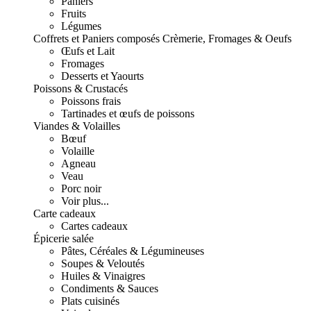
Paniers
Fruits
Légumes
Coffrets et Paniers composés
Crèmerie, Fromages & Oeufs
Œufs et Lait
Fromages
Desserts et Yaourts
Poissons & Crustacés
Poissons frais
Tartinades et œufs de poissons
Viandes & Volailles
Bœuf
Volaille
Agneau
Veau
Porc noir
Voir plus...
Carte cadeaux
Cartes cadeaux
Épicerie salée
Pâtes, Céréales & Légumineuses
Soupes & Veloutés
Huiles & Vinaigres
Condiments & Sauces
Plats cuisinés