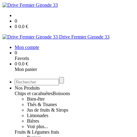
0
0
0.0
€
Drive Fermier Gironde 33
Mon compte
0
Favoris
0
0.0
€
Mon panier
Nos Produits
Chips et cacahuètes
Boissons
Bien-être
Thés & Tisanes
Jus de fruits & Sirops
Limonades
Bières
Voir plus...
Fruits & Légumes frais