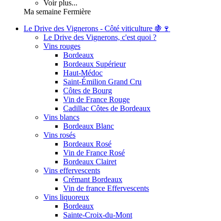
Voir plus...
Ma semaine Fermière
Le Drive des Vignerons - Côté viticulture 🍇🍷
Le Drive des Vignerons, c'est quoi ?
Vins rouges
Bordeaux
Bordeaux Supérieur
Haut-Médoc
Saint-Émilion Grand Cru
Côtes de Bourg
Vin de France Rouge
Cadillac Côtes de Bordeaux
Vins blancs
Bordeaux Blanc
Vins rosés
Bordeaux Rosé
Vin de France Rosé
Bordeaux Clairet
Vins effervescents
Crémant Bordeaux
Vin de france Effervescents
Vins liquoreux
Bordeaux
Sainte-Croix-du-Mont