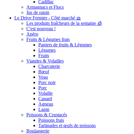
Cadillac
Armagnacs et Flocs
Jus de raisin
Le Drive Fermier - Côté marché 🧺
Les produits fraîcheurs de la semaine 🧊
C'est nouveau !
Apéro
Fruits & Légumes frais
Paniers de fruits & Légumes
Légumes
Fruits
Viandes & Volailles
Charcuterie
Bœuf
Veau
Porc noir
Porc
Volaille
Canard
Agneau
Lapin
Poissons & Crustacés
Poissons frais
Tartinades et œufs de poissons
Boulangerie