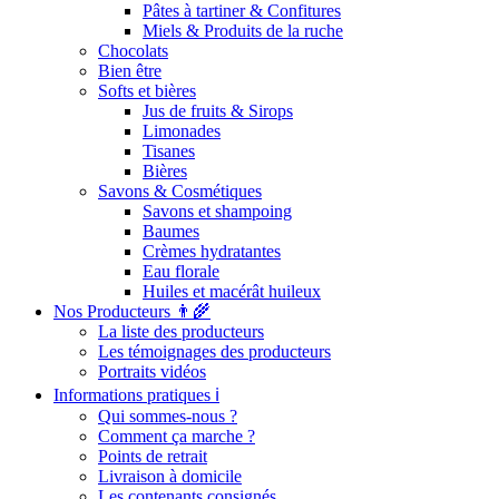
Pâtes à tartiner & Confitures
Miels & Produits de la ruche
Chocolats
Bien être
Softs et bières
Jus de fruits & Sirops
Limonades
Tisanes
Bières
Savons & Cosmétiques
Savons et shampoing
Baumes
Crèmes hydratantes
Eau florale
Huiles et macérât huileux
Nos Producteurs 👨‍🌾
La liste des producteurs
Les témoignages des producteurs
Portraits vidéos
Informations pratiques ℹ️
Qui sommes-nous ?
Comment ça marche ?
Points de retrait
Livraison à domicile
Les contenants consignés