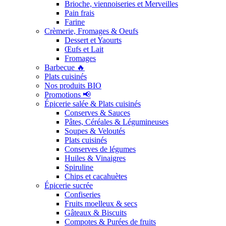
Brioche, viennoiseries et Merveilles
Pain frais
Farine
Crèmerie, Fromages & Oeufs
Dessert et Yaourts
Œufs et Lait
Fromages
Barbecue 🔥
Plats cuisinés
Nos produits BIO
Promotions 📢
Épicerie salée & Plats cuisinés
Conserves & Sauces
Pâtes, Céréales & Légumineuses
Soupes & Veloutés
Plats cuisinés
Conserves de légumes
Huiles & Vinaigres
Spiruline
Chips et cacahuètes
Épicerie sucrée
Confiseries
Fruits moelleux & secs
Gâteaux & Biscuits
Compotes & Purées de fruits