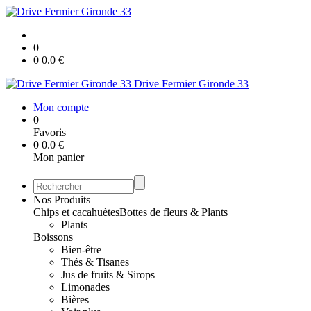
0
0
0.0
€
Drive Fermier Gironde 33
Mon compte
0
Favoris
0
0.0
€
Mon panier
Nos Produits
Chips et cacahuètes
Bottes de fleurs & Plants
Plants
Boissons
Bien-être
Thés & Tisanes
Jus de fruits & Sirops
Limonades
Bières