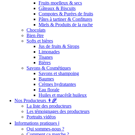
Fruits moelleux & secs
Gâteaux & Biscuits
Compotes & Purées de fruits
Pâtes à tartiner & Confitures
Miels & Produits de la ruche
Chocolats
Bien être
Softs et bières
Jus de fruits & Sirops
Limonades
Tisanes
Bières
Savons & Cosmétiques
Savons et shampoing
Baumes
Crèmes hydratantes
Eau florale
Huiles et macérât huileux
Nos Producteurs 👨‍🌾
La liste des producteurs
Les témoignages des producteurs
Portraits vidéos
Informations pratiques ℹ️
Qui sommes-nous ?
Comment ça marche ?