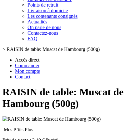
Points de retrait
Livraison à domicile
Les contenants consignés
Actualités
On parle de nous
Contactez-nous
FAQ
>
RAISIN de table: Muscat de Hambourg (500g)
Accès direct
Commander
Mon compte
Contact
RAISIN de table: Muscat de
Hambourg (500g)
Mes P’tits Plus