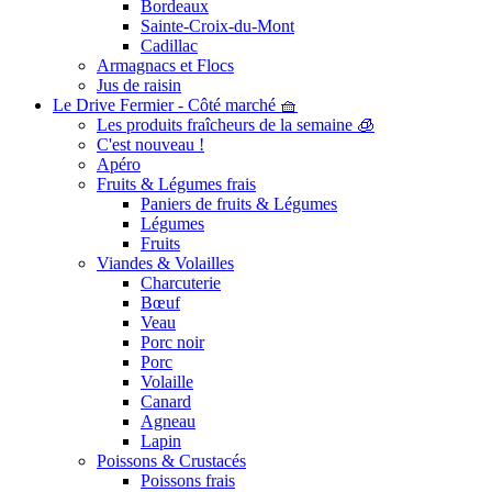
Bordeaux
Sainte-Croix-du-Mont
Cadillac
Armagnacs et Flocs
Jus de raisin
Le Drive Fermier - Côté marché 🧺
Les produits fraîcheurs de la semaine 🧊
C'est nouveau !
Apéro
Fruits & Légumes frais
Paniers de fruits & Légumes
Légumes
Fruits
Viandes & Volailles
Charcuterie
Bœuf
Veau
Porc noir
Porc
Volaille
Canard
Agneau
Lapin
Poissons & Crustacés
Poissons frais