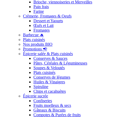
Brioche, viennoiseries et Merveilles
Pain frais
Farine
Crèmerie, Fromages & Oeufs
Dessert et Yaourts
Œufs et Lait
Fromages
Barbecue 🔥
Plats cuisinés
Nos produits BIO
Promotions 📢
Épicerie salée & Plats cuisinés
Conserves & Sauces
Pâtes, Céréales & Légumineuses
Soupes & Veloutés
Plats cuisinés
Conserves de légumes
Huiles & Vinaigres
Spiruline
Chips et cacahuètes
Épicerie sucrée
Confiseries
Fruits moelleux & secs
Gâteaux & Biscuits
Compotes & Purées de fruits