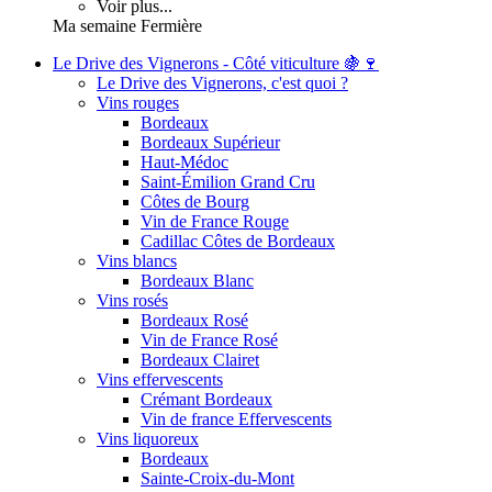
Voir plus...
Ma semaine Fermière
Le Drive des Vignerons - Côté viticulture 🍇🍷
Le Drive des Vignerons, c'est quoi ?
Vins rouges
Bordeaux
Bordeaux Supérieur
Haut-Médoc
Saint-Émilion Grand Cru
Côtes de Bourg
Vin de France Rouge
Cadillac Côtes de Bordeaux
Vins blancs
Bordeaux Blanc
Vins rosés
Bordeaux Rosé
Vin de France Rosé
Bordeaux Clairet
Vins effervescents
Crémant Bordeaux
Vin de france Effervescents
Vins liquoreux
Bordeaux
Sainte-Croix-du-Mont