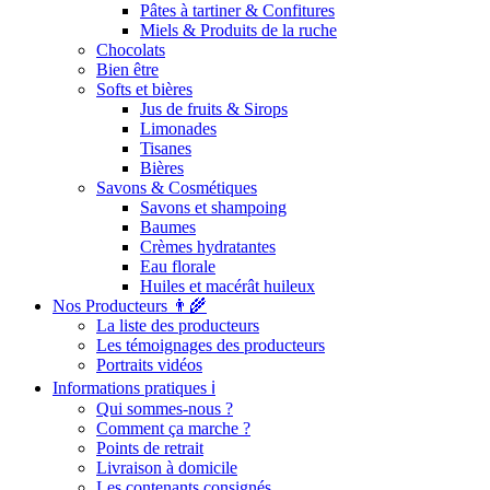
Pâtes à tartiner & Confitures
Miels & Produits de la ruche
Chocolats
Bien être
Softs et bières
Jus de fruits & Sirops
Limonades
Tisanes
Bières
Savons & Cosmétiques
Savons et shampoing
Baumes
Crèmes hydratantes
Eau florale
Huiles et macérât huileux
Nos Producteurs 👨‍🌾
La liste des producteurs
Les témoignages des producteurs
Portraits vidéos
Informations pratiques ℹ️
Qui sommes-nous ?
Comment ça marche ?
Points de retrait
Livraison à domicile
Les contenants consignés