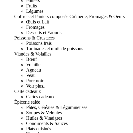
Paniers
Fruits
Légumes
Coffrets et Paniers composés
Crèmerie, Fromages & Oeufs
Œufs et Lait
Fromages
Desserts et Yaourts
Poissons & Crustacés
Poissons frais
Tartinades et œufs de poissons
Viandes & Volailles
Bœuf
Volaille
Agneau
Veau
Porc noir
Voir plus...
Carte cadeaux
Cartes cadeaux
Épicerie salée
Pâtes, Céréales & Légumineuses
Soupes & Veloutés
Huiles & Vinaigres
Condiments & Sauces
Plats cuisinés