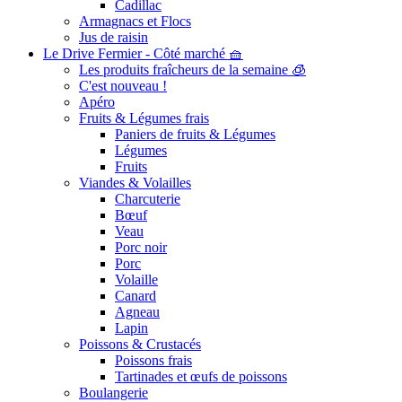
Cadillac
Armagnacs et Flocs
Jus de raisin
Le Drive Fermier - Côté marché 🧺
Les produits fraîcheurs de la semaine 🧊
C'est nouveau !
Apéro
Fruits & Légumes frais
Paniers de fruits & Légumes
Légumes
Fruits
Viandes & Volailles
Charcuterie
Bœuf
Veau
Porc noir
Porc
Volaille
Canard
Agneau
Lapin
Poissons & Crustacés
Poissons frais
Tartinades et œufs de poissons
Boulangerie