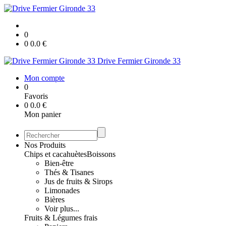
0
0
0.0
€
Drive Fermier Gironde 33
Mon compte
0
Favoris
0
0.0
€
Mon panier
Nos Produits
Chips et cacahuètes
Boissons
Bien-être
Thés & Tisanes
Jus de fruits & Sirops
Limonades
Bières
Voir plus...
Fruits & Légumes frais