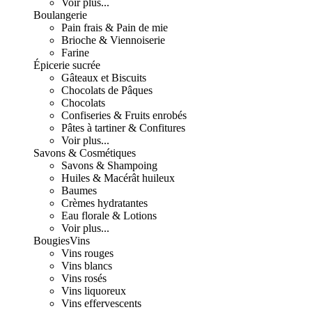
Voir plus...
Boulangerie
Pain frais & Pain de mie
Brioche & Viennoiserie
Farine
Épicerie sucrée
Gâteaux et Biscuits
Chocolats de Pâques
Chocolats
Confiseries & Fruits enrobés
Pâtes à tartiner & Confitures
Voir plus...
Savons & Cosmétiques
Savons & Shampoing
Huiles & Macérât huileux
Baumes
Crèmes hydratantes
Eau florale & Lotions
Voir plus...
Bougies
Vins
Vins rouges
Vins blancs
Vins rosés
Vins liquoreux
Vins effervescents