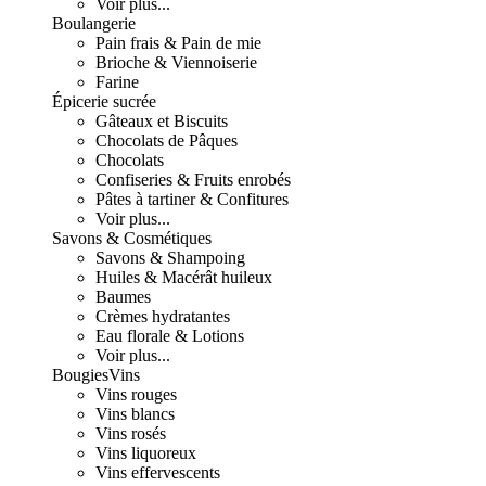
Voir plus...
Boulangerie
Pain frais & Pain de mie
Brioche & Viennoiserie
Farine
Épicerie sucrée
Gâteaux et Biscuits
Chocolats de Pâques
Chocolats
Confiseries & Fruits enrobés
Pâtes à tartiner & Confitures
Voir plus...
Savons & Cosmétiques
Savons & Shampoing
Huiles & Macérât huileux
Baumes
Crèmes hydratantes
Eau florale & Lotions
Voir plus...
Bougies
Vins
Vins rouges
Vins blancs
Vins rosés
Vins liquoreux
Vins effervescents