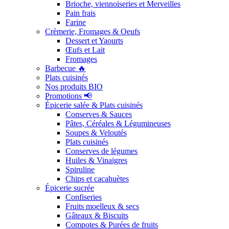
Brioche, viennoiseries et Merveilles
Pain frais
Farine
Crèmerie, Fromages & Oeufs
Dessert et Yaourts
Œufs et Lait
Fromages
Barbecue 🔥
Plats cuisinés
Nos produits BIO
Promotions 📢
Épicerie salée & Plats cuisinés
Conserves & Sauces
Pâtes, Céréales & Légumineuses
Soupes & Veloutés
Plats cuisinés
Conserves de légumes
Huiles & Vinaigres
Spiruline
Chips et cacahuètes
Épicerie sucrée
Confiseries
Fruits moelleux & secs
Gâteaux & Biscuits
Compotes & Purées de fruits