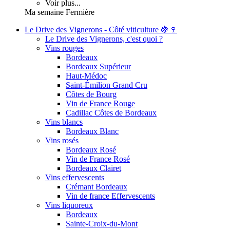
Voir plus...
Ma semaine Fermière
Le Drive des Vignerons - Côté viticulture 🍇🍷
Le Drive des Vignerons, c'est quoi ?
Vins rouges
Bordeaux
Bordeaux Supérieur
Haut-Médoc
Saint-Émilion Grand Cru
Côtes de Bourg
Vin de France Rouge
Cadillac Côtes de Bordeaux
Vins blancs
Bordeaux Blanc
Vins rosés
Bordeaux Rosé
Vin de France Rosé
Bordeaux Clairet
Vins effervescents
Crémant Bordeaux
Vin de france Effervescents
Vins liquoreux
Bordeaux
Sainte-Croix-du-Mont