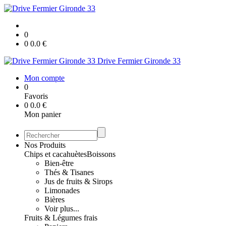
0
0
0.0
€
Drive Fermier Gironde 33
Mon compte
0
Favoris
0
0.0
€
Mon panier
Nos Produits
Chips et cacahuètes
Boissons
Bien-être
Thés & Tisanes
Jus de fruits & Sirops
Limonades
Bières
Voir plus...
Fruits & Légumes frais