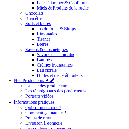
Pâtes à tartiner & Confitures
Miels & Produits de la ruche
Chocolats
Bien être
Softs et bières
Jus de fruits & Sirops
Limonades
Tisanes
Bières
Savons & Cosmétiques
Savons et shampoing
Baumes
Crèmes hydratantes
Eau florale
Huiles et macérât huileux
Nos Producteurs 👨‍🌾
La liste des producteurs
Les témoignages des producteurs
Portraits vidéos
Informations pratiques ℹ️
Qui sommes-nous ?
Comment ça marche ?
Points de retrait
Livraison à domicile
Les contenants consignés