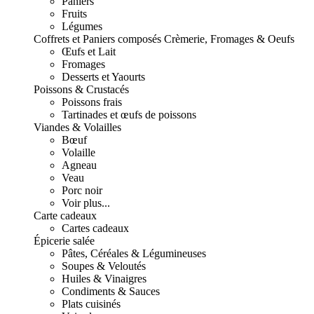
Paniers
Fruits
Légumes
Coffrets et Paniers composés
Crèmerie, Fromages & Oeufs
Œufs et Lait
Fromages
Desserts et Yaourts
Poissons & Crustacés
Poissons frais
Tartinades et œufs de poissons
Viandes & Volailles
Bœuf
Volaille
Agneau
Veau
Porc noir
Voir plus...
Carte cadeaux
Cartes cadeaux
Épicerie salée
Pâtes, Céréales & Légumineuses
Soupes & Veloutés
Huiles & Vinaigres
Condiments & Sauces
Plats cuisinés