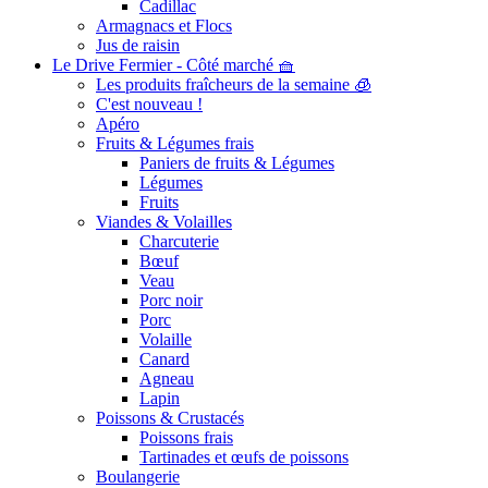
Cadillac
Armagnacs et Flocs
Jus de raisin
Le Drive Fermier - Côté marché 🧺
Les produits fraîcheurs de la semaine 🧊
C'est nouveau !
Apéro
Fruits & Légumes frais
Paniers de fruits & Légumes
Légumes
Fruits
Viandes & Volailles
Charcuterie
Bœuf
Veau
Porc noir
Porc
Volaille
Canard
Agneau
Lapin
Poissons & Crustacés
Poissons frais
Tartinades et œufs de poissons
Boulangerie