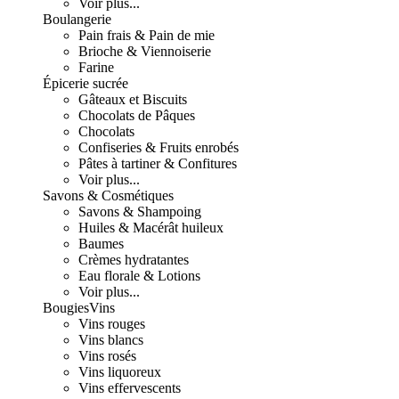
Voir plus...
Boulangerie
Pain frais & Pain de mie
Brioche & Viennoiserie
Farine
Épicerie sucrée
Gâteaux et Biscuits
Chocolats de Pâques
Chocolats
Confiseries & Fruits enrobés
Pâtes à tartiner & Confitures
Voir plus...
Savons & Cosmétiques
Savons & Shampoing
Huiles & Macérât huileux
Baumes
Crèmes hydratantes
Eau florale & Lotions
Voir plus...
Bougies
Vins
Vins rouges
Vins blancs
Vins rosés
Vins liquoreux
Vins effervescents