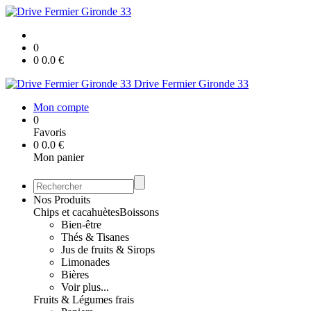
0
0
0.0
€
Drive Fermier Gironde 33
Mon compte
0
Favoris
0
0.0
€
Mon panier
Nos Produits
Chips et cacahuètes
Boissons
Bien-être
Thés & Tisanes
Jus de fruits & Sirops
Limonades
Bières
Voir plus...
Fruits & Légumes frais