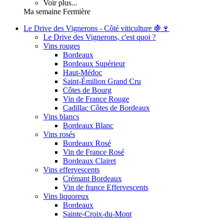
Voir plus...
Ma semaine Fermière
Le Drive des Vignerons - Côté viticulture 🍇🍷
Le Drive des Vignerons, c'est quoi ?
Vins rouges
Bordeaux
Bordeaux Supérieur
Haut-Médoc
Saint-Émilion Grand Cru
Côtes de Bourg
Vin de France Rouge
Cadillac Côtes de Bordeaux
Vins blancs
Bordeaux Blanc
Vins rosés
Bordeaux Rosé
Vin de France Rosé
Bordeaux Clairet
Vins effervescents
Crémant Bordeaux
Vin de france Effervescents
Vins liquoreux
Bordeaux
Sainte-Croix-du-Mont