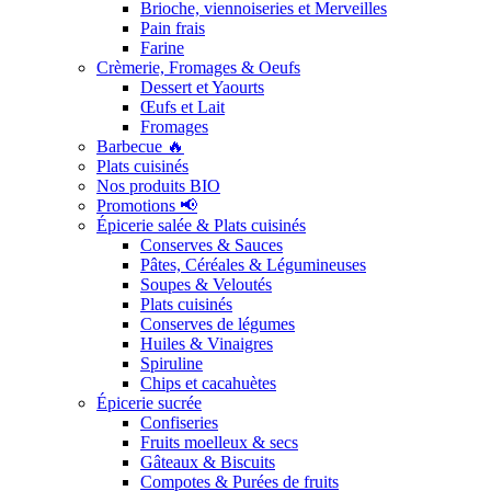
Brioche, viennoiseries et Merveilles
Pain frais
Farine
Crèmerie, Fromages & Oeufs
Dessert et Yaourts
Œufs et Lait
Fromages
Barbecue 🔥
Plats cuisinés
Nos produits BIO
Promotions 📢
Épicerie salée & Plats cuisinés
Conserves & Sauces
Pâtes, Céréales & Légumineuses
Soupes & Veloutés
Plats cuisinés
Conserves de légumes
Huiles & Vinaigres
Spiruline
Chips et cacahuètes
Épicerie sucrée
Confiseries
Fruits moelleux & secs
Gâteaux & Biscuits
Compotes & Purées de fruits