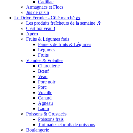
Cadillac
Armagnacs et Flocs
Jus de raisin
Le Drive Fermier - Côté marché 🧺
Les produits fraîcheurs de la semaine 🧊
C'est nouveau !
Apéro
Fruits & Légumes frais
Paniers de fruits & Légumes
Légumes
Fruits
Viandes & Volailles
Charcuterie
Bœuf
Veau
Porc noir
Porc
Volaille
Canard
Agneau
Lapin
Poissons & Crustacés
Poissons frais
Tartinades et œufs de poissons
Boulangerie