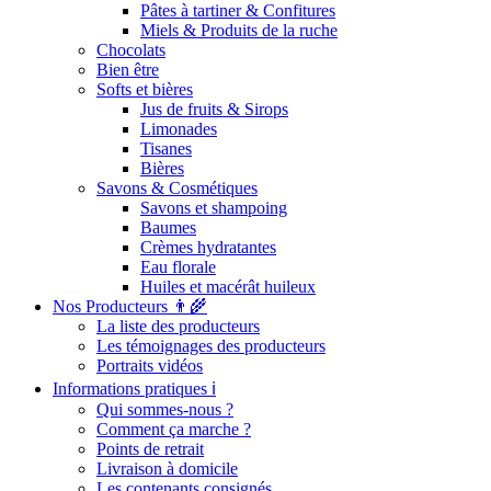
Pâtes à tartiner & Confitures
Miels & Produits de la ruche
Chocolats
Bien être
Softs et bières
Jus de fruits & Sirops
Limonades
Tisanes
Bières
Savons & Cosmétiques
Savons et shampoing
Baumes
Crèmes hydratantes
Eau florale
Huiles et macérât huileux
Nos Producteurs 👨‍🌾
La liste des producteurs
Les témoignages des producteurs
Portraits vidéos
Informations pratiques ℹ️
Qui sommes-nous ?
Comment ça marche ?
Points de retrait
Livraison à domicile
Les contenants consignés