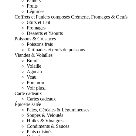
Paniers
Fruits
Légumes
Coffrets et Paniers composés
Crèmerie, Fromages & Oeufs
Œufs et Lait
Fromages
Desserts et Yaourts
Poissons & Crustacés
Poissons frais
Tartinades et œufs de poissons
Viandes & Volailles
Bœuf
Volaille
Agneau
Veau
Porc noir
Voir plus...
Carte cadeaux
Cartes cadeaux
Épicerie salée
Pâtes, Céréales & Légumineuses
Soupes & Veloutés
Huiles & Vinaigres
Condiments & Sauces
Plats cuisinés