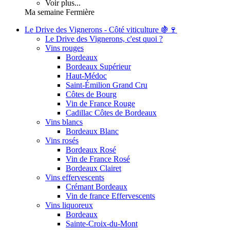
Voir plus...
Ma semaine Fermière
Le Drive des Vignerons - Côté viticulture 🍇🍷
Le Drive des Vignerons, c'est quoi ?
Vins rouges
Bordeaux
Bordeaux Supérieur
Haut-Médoc
Saint-Émilion Grand Cru
Côtes de Bourg
Vin de France Rouge
Cadillac Côtes de Bordeaux
Vins blancs
Bordeaux Blanc
Vins rosés
Bordeaux Rosé
Vin de France Rosé
Bordeaux Clairet
Vins effervescents
Crémant Bordeaux
Vin de france Effervescents
Vins liquoreux
Bordeaux
Sainte-Croix-du-Mont