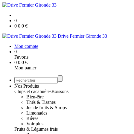
0
0
0.0
€
Drive Fermier Gironde 33
Mon compte
0
Favoris
0
0.0
€
Mon panier
Nos Produits
Chips et cacahuètes
Boissons
Bien-être
Thés & Tisanes
Jus de fruits & Sirops
Limonades
Bières
Voir plus...
Fruits & Légumes frais