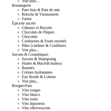
Voir plus...
Boulangerie
Pain frais & Pain de mie
Brioche & Viennoiserie
Farine
Épicerie sucrée
Gâteaux et Biscuits
Chocolats de Pâques
Chocolats
Confiseries & Fruits enrobés
Pâtes à tartiner & Confitures
Voir plus...
Savons & Cosmétiques
Savons & Shampoing
Huiles & Macérât huileux
Baumes
Crèmes hydratantes
Eau florale & Lotions
Voir plus...
Bougies
Vins
Vins rouges
Vins blancs
Vins rosés
Vins liquoreux
Vins effervescents