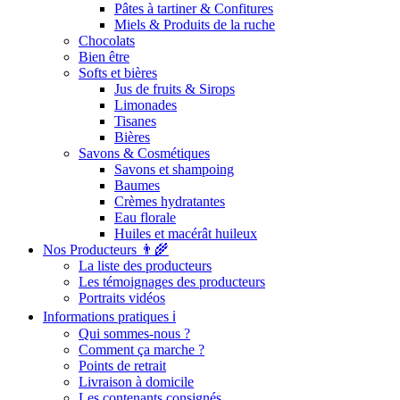
Pâtes à tartiner & Confitures
Miels & Produits de la ruche
Chocolats
Bien être
Softs et bières
Jus de fruits & Sirops
Limonades
Tisanes
Bières
Savons & Cosmétiques
Savons et shampoing
Baumes
Crèmes hydratantes
Eau florale
Huiles et macérât huileux
Nos Producteurs 👨‍🌾
La liste des producteurs
Les témoignages des producteurs
Portraits vidéos
Informations pratiques ℹ️
Qui sommes-nous ?
Comment ça marche ?
Points de retrait
Livraison à domicile
Les contenants consignés