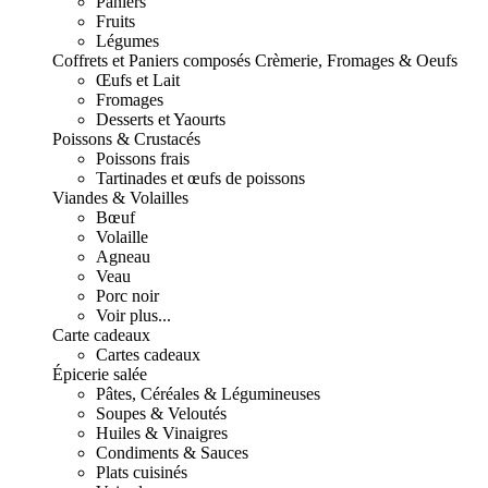
Paniers
Fruits
Légumes
Coffrets et Paniers composés
Crèmerie, Fromages & Oeufs
Œufs et Lait
Fromages
Desserts et Yaourts
Poissons & Crustacés
Poissons frais
Tartinades et œufs de poissons
Viandes & Volailles
Bœuf
Volaille
Agneau
Veau
Porc noir
Voir plus...
Carte cadeaux
Cartes cadeaux
Épicerie salée
Pâtes, Céréales & Légumineuses
Soupes & Veloutés
Huiles & Vinaigres
Condiments & Sauces
Plats cuisinés