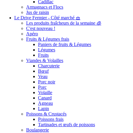
Cadillac
Armagnacs et Flocs
Jus de raisin
Le Drive Fermier - Côté marché 🧺
Les produits fraîcheurs de la semaine 🧊
C'est nouveau !
Apéro
Fruits & Légumes frais
Paniers de fruits & Légumes
Légumes
Fruits
Viandes & Volailles
Charcuterie
Bœuf
Veau
Porc noir
Porc
Volaille
Canard
Agneau
Lapin
Poissons & Crustacés
Poissons frais
Tartinades et œufs de poissons
Boulangerie