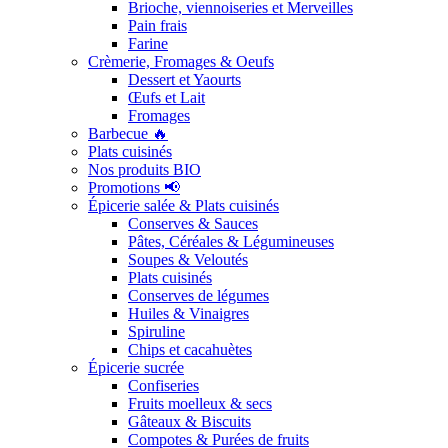
Brioche, viennoiseries et Merveilles
Pain frais
Farine
Crèmerie, Fromages & Oeufs
Dessert et Yaourts
Œufs et Lait
Fromages
Barbecue 🔥
Plats cuisinés
Nos produits BIO
Promotions 📢
Épicerie salée & Plats cuisinés
Conserves & Sauces
Pâtes, Céréales & Légumineuses
Soupes & Veloutés
Plats cuisinés
Conserves de légumes
Huiles & Vinaigres
Spiruline
Chips et cacahuètes
Épicerie sucrée
Confiseries
Fruits moelleux & secs
Gâteaux & Biscuits
Compotes & Purées de fruits