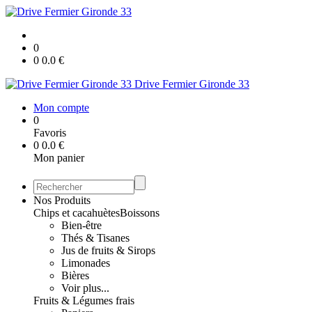
0
0
0.0
€
Drive Fermier Gironde 33
Mon compte
0
Favoris
0
0.0
€
Mon panier
Nos Produits
Chips et cacahuètes
Boissons
Bien-être
Thés & Tisanes
Jus de fruits & Sirops
Limonades
Bières
Voir plus...
Fruits & Légumes frais