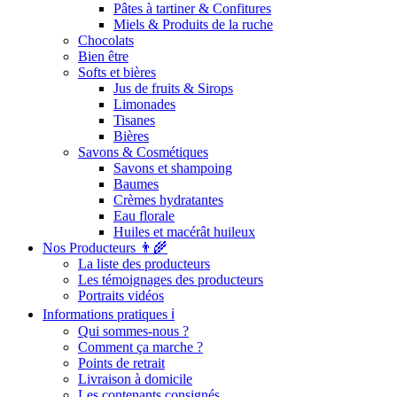
Pâtes à tartiner & Confitures
Miels & Produits de la ruche
Chocolats
Bien être
Softs et bières
Jus de fruits & Sirops
Limonades
Tisanes
Bières
Savons & Cosmétiques
Savons et shampoing
Baumes
Crèmes hydratantes
Eau florale
Huiles et macérât huileux
Nos Producteurs 👨‍🌾
La liste des producteurs
Les témoignages des producteurs
Portraits vidéos
Informations pratiques ℹ️
Qui sommes-nous ?
Comment ça marche ?
Points de retrait
Livraison à domicile
Les contenants consignés