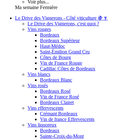
Voir plus...
Ma semaine Fermière
Le Drive des Vignerons - Côté viticulture 🍇🍷
Le Drive des Vignerons, c'est quoi ?
Vins rouges
Bordeaux
Bordeaux Supérieur
Haut-Médoc
Saint-Émilion Grand Cru
Côtes de Bourg
Vin de France Rouge
Cadillac Côtes de Bordeaux
Vins blancs
Bordeaux Blanc
Vins rosés
Bordeaux Rosé
Vin de France Rosé
Bordeaux Clairet
Vins effervescents
Crémant Bordeaux
Vin de france Effervescents
Vins liquoreux
Bordeaux
Sainte-Croix-du-Mont