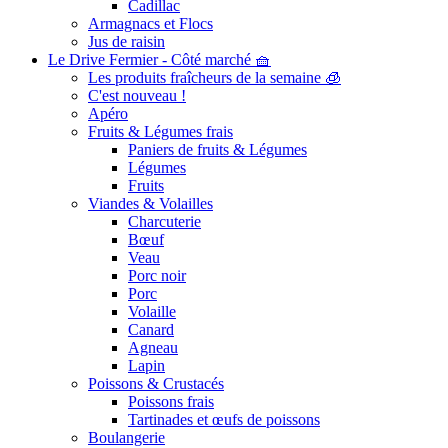
Cadillac
Armagnacs et Flocs
Jus de raisin
Le Drive Fermier - Côté marché 🧺
Les produits fraîcheurs de la semaine 🧊
C'est nouveau !
Apéro
Fruits & Légumes frais
Paniers de fruits & Légumes
Légumes
Fruits
Viandes & Volailles
Charcuterie
Bœuf
Veau
Porc noir
Porc
Volaille
Canard
Agneau
Lapin
Poissons & Crustacés
Poissons frais
Tartinades et œufs de poissons
Boulangerie