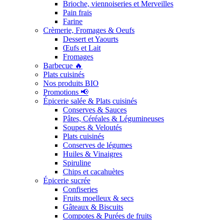
Brioche, viennoiseries et Merveilles
Pain frais
Farine
Crèmerie, Fromages & Oeufs
Dessert et Yaourts
Œufs et Lait
Fromages
Barbecue 🔥
Plats cuisinés
Nos produits BIO
Promotions 📢
Épicerie salée & Plats cuisinés
Conserves & Sauces
Pâtes, Céréales & Légumineuses
Soupes & Veloutés
Plats cuisinés
Conserves de légumes
Huiles & Vinaigres
Spiruline
Chips et cacahuètes
Épicerie sucrée
Confiseries
Fruits moelleux & secs
Gâteaux & Biscuits
Compotes & Purées de fruits