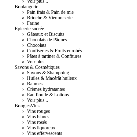
Voir plus...
Boulangerie
Pain frais & Pain de mie
Brioche & Viennoiserie
Farine
Épicerie sucrée
Gâteaux et Biscuits
Chocolats de Pâques
Chocolats
Confiseries & Fruits enrobés
Pâtes à tartiner & Confitures
Voir plus...
Savons & Cosmétiques
Savons & Shampoing
Huiles & Macérât huileux
Baumes
Crèmes hydratantes
Eau florale & Lotions
Voir plus...
Bougies
Vins
Vins rouges
Vins blancs
Vins rosés
Vins liquoreux
Vins effervescents