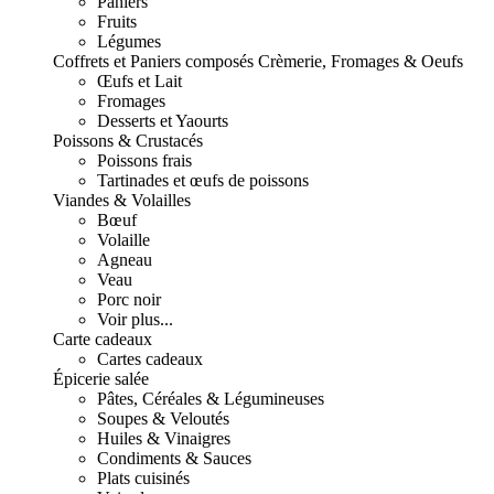
Paniers
Fruits
Légumes
Coffrets et Paniers composés
Crèmerie, Fromages & Oeufs
Œufs et Lait
Fromages
Desserts et Yaourts
Poissons & Crustacés
Poissons frais
Tartinades et œufs de poissons
Viandes & Volailles
Bœuf
Volaille
Agneau
Veau
Porc noir
Voir plus...
Carte cadeaux
Cartes cadeaux
Épicerie salée
Pâtes, Céréales & Légumineuses
Soupes & Veloutés
Huiles & Vinaigres
Condiments & Sauces
Plats cuisinés