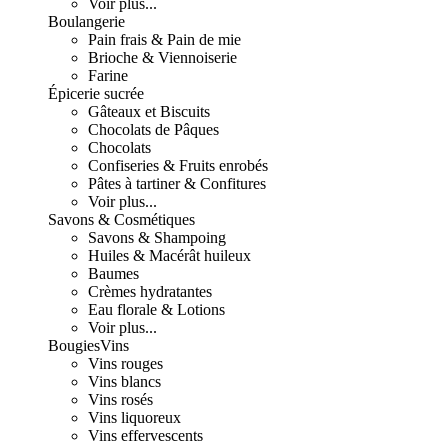
Voir plus...
Boulangerie
Pain frais & Pain de mie
Brioche & Viennoiserie
Farine
Épicerie sucrée
Gâteaux et Biscuits
Chocolats de Pâques
Chocolats
Confiseries & Fruits enrobés
Pâtes à tartiner & Confitures
Voir plus...
Savons & Cosmétiques
Savons & Shampoing
Huiles & Macérât huileux
Baumes
Crèmes hydratantes
Eau florale & Lotions
Voir plus...
Bougies
Vins
Vins rouges
Vins blancs
Vins rosés
Vins liquoreux
Vins effervescents