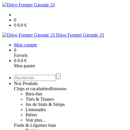
0
0
0.0
€
Drive Fermier Gironde 33
Mon compte
0
Favoris
0
0.0
€
Mon panier
Nos Produits
Chips et cacahuètes
Boissons
Bien-être
Thés & Tisanes
Jus de fruits & Sirops
Limonades
Bières
Voir plus...
Fruits & Légumes frais