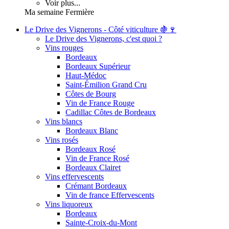
Voir plus...
Ma semaine Fermière
Le Drive des Vignerons - Côté viticulture 🍇🍷
Le Drive des Vignerons, c'est quoi ?
Vins rouges
Bordeaux
Bordeaux Supérieur
Haut-Médoc
Saint-Émilion Grand Cru
Côtes de Bourg
Vin de France Rouge
Cadillac Côtes de Bordeaux
Vins blancs
Bordeaux Blanc
Vins rosés
Bordeaux Rosé
Vin de France Rosé
Bordeaux Clairet
Vins effervescents
Crémant Bordeaux
Vin de france Effervescents
Vins liquoreux
Bordeaux
Sainte-Croix-du-Mont