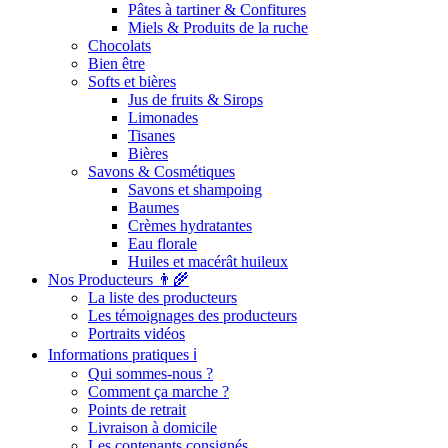
Pâtes à tartiner & Confitures
Miels & Produits de la ruche
Chocolats
Bien être
Softs et bières
Jus de fruits & Sirops
Limonades
Tisanes
Bières
Savons & Cosmétiques
Savons et shampoing
Baumes
Crèmes hydratantes
Eau florale
Huiles et macérât huileux
Nos Producteurs 👨‍🌾
La liste des producteurs
Les témoignages des producteurs
Portraits vidéos
Informations pratiques ℹ️
Qui sommes-nous ?
Comment ça marche ?
Points de retrait
Livraison à domicile
Les contenants consignés