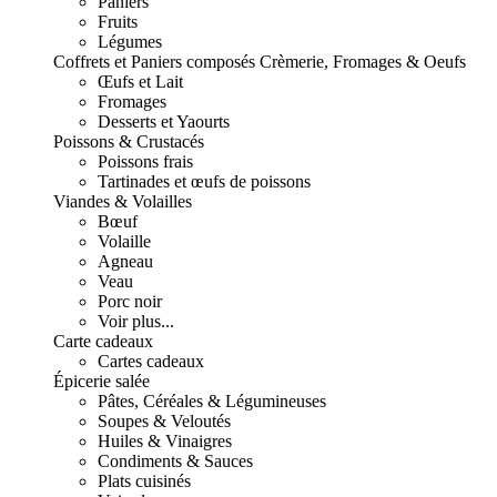
Paniers
Fruits
Légumes
Coffrets et Paniers composés
Crèmerie, Fromages & Oeufs
Œufs et Lait
Fromages
Desserts et Yaourts
Poissons & Crustacés
Poissons frais
Tartinades et œufs de poissons
Viandes & Volailles
Bœuf
Volaille
Agneau
Veau
Porc noir
Voir plus...
Carte cadeaux
Cartes cadeaux
Épicerie salée
Pâtes, Céréales & Légumineuses
Soupes & Veloutés
Huiles & Vinaigres
Condiments & Sauces
Plats cuisinés