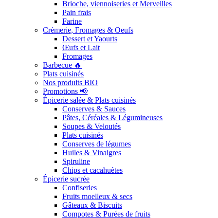
Brioche, viennoiseries et Merveilles
Pain frais
Farine
Crèmerie, Fromages & Oeufs
Dessert et Yaourts
Œufs et Lait
Fromages
Barbecue 🔥
Plats cuisinés
Nos produits BIO
Promotions 📢
Épicerie salée & Plats cuisinés
Conserves & Sauces
Pâtes, Céréales & Légumineuses
Soupes & Veloutés
Plats cuisinés
Conserves de légumes
Huiles & Vinaigres
Spiruline
Chips et cacahuètes
Épicerie sucrée
Confiseries
Fruits moelleux & secs
Gâteaux & Biscuits
Compotes & Purées de fruits