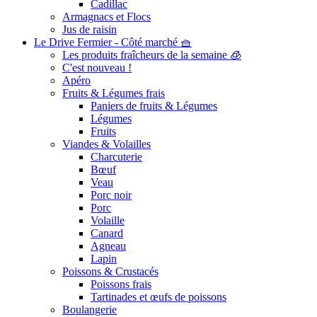
Cadillac
Armagnacs et Flocs
Jus de raisin
Le Drive Fermier - Côté marché 🧺
Les produits fraîcheurs de la semaine 🧊
C'est nouveau !
Apéro
Fruits & Légumes frais
Paniers de fruits & Légumes
Légumes
Fruits
Viandes & Volailles
Charcuterie
Bœuf
Veau
Porc noir
Porc
Volaille
Canard
Agneau
Lapin
Poissons & Crustacés
Poissons frais
Tartinades et œufs de poissons
Boulangerie